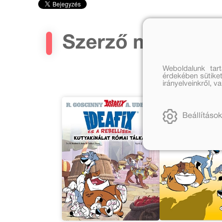
Szerző művei
Weboldalunk tar
érdekében sütiket
irányelveinkről, 
Beállítások