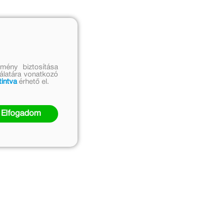
mény biztosítása
nálatára vonatkozó
tintva
érhető el.
Elfogadom