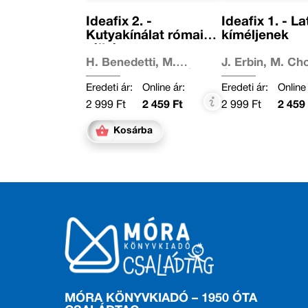
Ideafix 2. -
Ideafix 1. - L
Kutyakínálat római
kíméljenek
tálkán
H. Benedetti, M.
J. Erbin, M. Cho
Coulon, N. Robin, S.
Coulon
Lecocq
Eredeti ár:
Online ár:
Eredeti ár:
Online 
2 999 Ft
2 459 Ft
2 999 Ft
2 459 
Kosárba
MÓRA KÖNYVKIADÓ – 1950 ÓTA