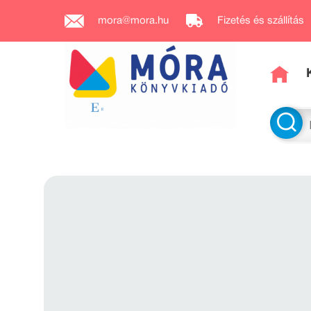
mora@mora.hu
Fizetés és szállítás