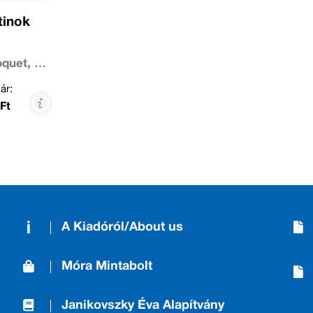
atinok
quet, Y.
ár:
Ft
A Kiadóról/About us
Móra Mintabolt
Janikovszky Éva Alapítvány