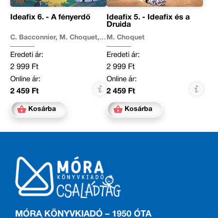
Ideafix 6. - A fényerdő
Ideafix 5. - Ideafix és a
Druida
C. Bacconnier, M. Choquet,
M. Choquet
O. Jean-Marie
Eredeti ár:
Eredeti ár:
2 999 Ft
2 999 Ft
Online ár:
Online ár:
2 459 Ft
2 459 Ft
Kosárba
Kosárba
MÓRA KÖNYVKIADÓ – 1950 ÓTA