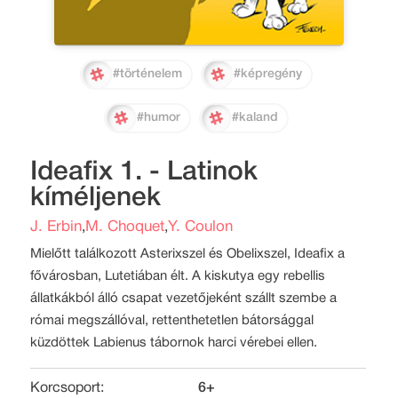
#történelem
#képregény
#humor
#kaland
Ideafix 1. - Latinok
kíméljenek
J. Erbin
M. Choquet
Y. Coulon
,
,
Mielőtt találkozott Asterixszel és Obelixszel, Ideafix a
fővárosban, Lutetiában élt. A kiskutya egy rebellis
állatkákból álló csapat vezetőjeként szállt szembe a
római megszállóval, rettenthetetlen bátorsággal
küzdöttek Labienus tábornok harci vérebei ellen.
Korcsoport:
6+