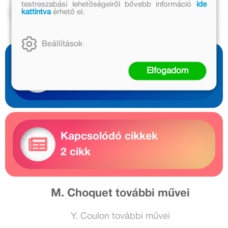
testreszabási lehetőségeiről bővebb információ
ide
Kosárba
Kosárba
kattintva
érhető el.
Beállítások
Olvass bele
Elfogadom
1 előnézet
Kapcsolódó cikkek
2 cikk
M. Choquet további művei
Y. Coulon további művei