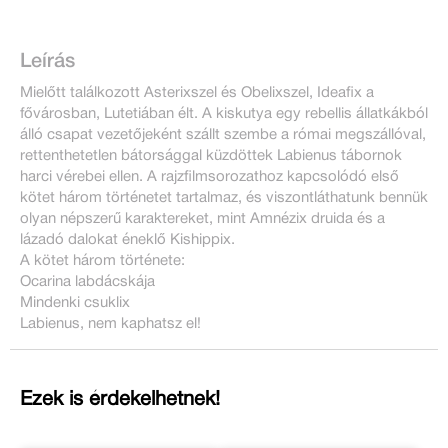
Leírás
Mielőtt találkozott Asterixszel és Obelixszel, Ideafix a
fővárosban, Lutetiában élt. A kiskutya egy rebellis állatkákból
álló csapat vezetőjeként szállt szembe a római megszállóval,
rettenthetetlen bátorsággal küzdöttek Labienus tábornok
harci vérebei ellen. A rajzfilmsorozathoz kapcsolódó első
kötet három történetet tartalmaz, és viszontláthatunk bennük
olyan népszerű karaktereket, mint Amnézix druida és a
lázadó dalokat éneklő Kishippix.
A kötet három története:
Ocarina labdácskája
Mindenki csuklix
Labienus, nem kaphatsz el!
Ezek is érdekelhetnek!