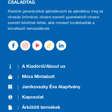
CSALÁDTAG
Kiadónk generációkat ajándékozott és ajándékoz meg az
olvasás örömével, olvasni szerető gyerekekből olvasni
szerető felnőttek lettek, akik mindezt továbbadták a
következő nemzedéknek.
A Kiadóról/About us
Móra Mintabolt
Janikovszky Éva Alapítvány
Kapcsolat
Árkötött termékek