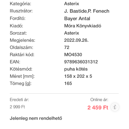
Kategória:
Asterix
Illusztrátor:
J. Bastide
P. Fenech
,
Fordító:
Bayer Antal
Kiadó:
Móra Könyvkiadó
Sorozat:
Asterix
Megjelenés:
2022.09.26.
Oldalszám:
72
Raktári kód:
MO4530
EAN:
9789636031312
Kötésmód:
puha kötés
Méret [mm]:
158 x 202 x 5
Tömeg [g]:
165
Eredeti ár:
Online ár:
2 999 Ft
2 459 Ft
Jelenleg nem rendelhető