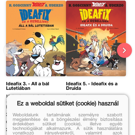
Ideafix 3. - Áll a bál
Ideafix 5. - Ideafix és a
Lutetiában
Druida
M. Lachenaud, O. Serrano
M. Choquet
Ez a weboldal sütiket (cookie) használ
Eredeti ár:
Eredeti ár:
2 999 Ft
2 999 Ft
Weboldalunk tartalmának személyre szabott
megjelenítése és a böngészési élmény biztosítása
Online ár:
Online ár:
érdekében sütiket (cookie), illetve egyéb
technológiákat alkalmazunk. A sütik használatára
2 459 Ft
2 459 Ft
vonatkozó irányelveinkről, valamint azok