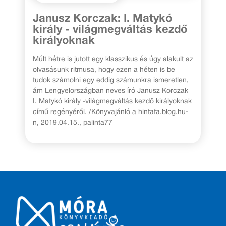
Janusz Korczak: I. Matykó
király - világmegváltás kezdő
királyoknak
Múlt hétre is jutott egy klasszikus és úgy alakult az
olvasásunk ritmusa, hogy ezen a héten is be
tudok számolni egy eddig számunkra ismeretlen,
ám Lengyelországban neves író Janusz Korczak
I. Matykó király -világmegváltás kezdő királyoknak
című regényéről. /Könyvajánló a hintafa.blog.hu-
n, 2019.04.15., palinta77