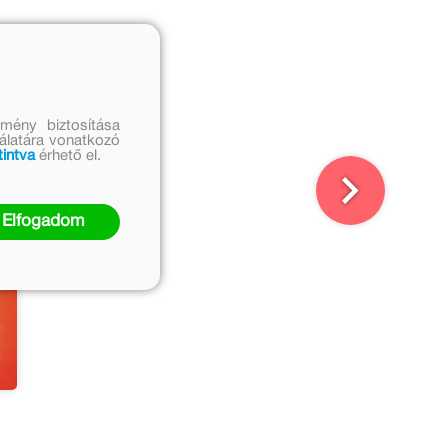
mény biztosítása
nálatára vonatkozó
tintva
érhető el.
Elfogadom