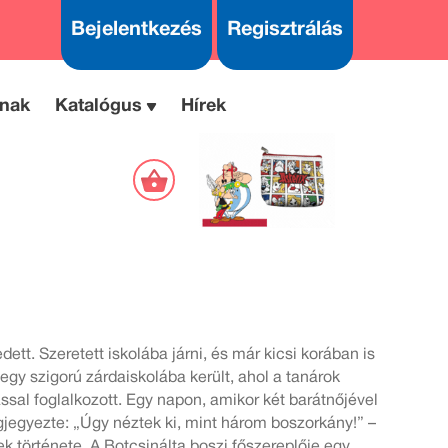
Bejelentkezés
Regisztrálás
nak
Katalógus
Hírek
ett. Szeretett iskolába járni, és már kicsi korában is
egy szigorú zárdaiskolába került, ahol a tanárok
ssal foglalkozott. Egy napon, amikor két barátnőjével
jegyezte: „Úgy néztek ki, mint három boszorkány!” –
ek története. A Botcsinálta boszi főszereplője egy