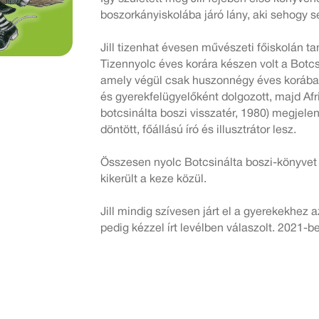
boszorkányiskolába járó lány, aki sehogy se
Jill tizenhat évesen művészeti főiskolán 
Tizennyolc éves korára készen volt a Botcsi
amely végül csak huszonnégy éves korában 
és gyerekfelügyelőként dolgozott, majd Af
botcsinálta boszi visszatér, 1980) megjelen
döntött, főállású író és illusztrátor lesz.
Összesen nyolc Botcsinálta boszi-könyvet í
kikerült a keze közül.
Jill mindig szívesen járt el a gyerekekhez a
pedig kézzel írt levélben válaszolt. 2021-