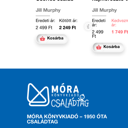
Jill Murphy
Jill Murphy
Eredeti ár:
Kötött ár:
Eredeti
Kedvez
ár:
ár:
2 499 Ft
2 249 Ft
2 499
1 749 F
Ft
Kosárba
Kosárba
MÓRA KÖNYVKIADÓ – 1950 ÓTA
CSALÁDTAG