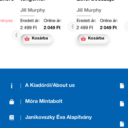
Jill Murphy
Jill Murphy
ményes
Eredeti ár:
Online ár:
Eredeti ár:
Online ár:
2 499 Ft
2 049 Ft
2 499 Ft
2 049 Ft
t
Kosárba
Kosárba
A Kiadóról/About us
Móra Mintabolt
Janikovszky Éva Alapítvány