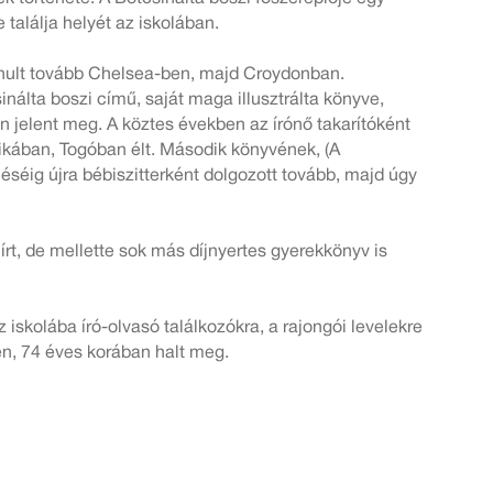
 találja helyét az iskolában.
tanult tovább Chelsea-ben, majd Croydonban.
nálta boszi című, saját maga illusztrálta könyve,
jelent meg. A köztes években az írónő takarítóként
rikában, Togóban élt. Második könyvének, (A
éséig újra bébiszitterként dolgozott tovább, majd úgy
rt, de mellette sok más díjnyertes gyerekkönyv is
z iskolába író-olvasó találkozókra, a rajongói levelekre
ben, 74 éves korában halt meg.