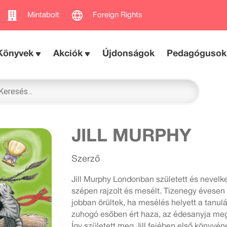
Mintabolt
Foreign Rights
Könyvek
Akciók
Újdonságok
Pedagógusok
JILL MURPHY
Szerző
Jill Murphy Londonban született és nevelked
szépen rajzolt és mesélt. Tizenegy évesen 
jobban örültek, ha mesélés helyett a tanulá
zuhogó esőben ért haza, az édesanyja meg
Így született meg Jill fejében első könyvén