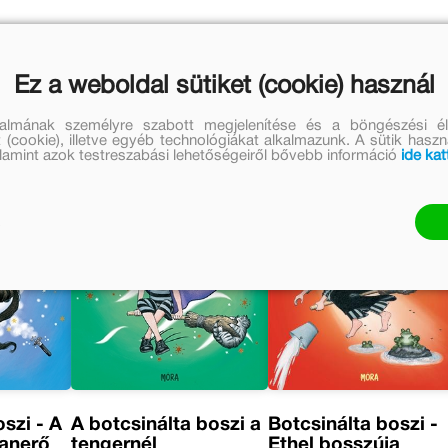
Ez a weboldal sütiket (cookie) használ
talmának személyre szabott megjelenítése és a böngészési él
 (cookie), illetve egyéb technológiákat alkalmazunk. A sütik hasz
valamint azok testreszabási lehetőségeiről bővebb információ
ide kat
szi - A
A botcsinálta boszi a
Botcsinálta boszi -
tanerő
tengernél
Ethel bosszúja