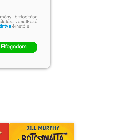
mény biztosítása
nálatára vonatkozó
tintva
érhető el.
Elfogadom