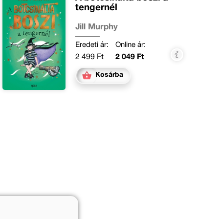
tengernél
Jill Murphy
Eredeti ár:
Online ár:
2 499 Ft
2 049 Ft
Kosárba