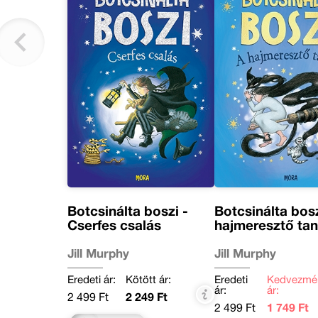
Botcsinálta boszi -
Botcsinálta bosz
Cserfes csalás
hajmeresztő ta
Jill Murphy
Jill Murphy
Eredeti ár:
Kötött ár:
Eredeti
Kedvezmé
ár:
ár:
2 499 Ft
2 249 Ft
2 499 Ft
1 749 Ft