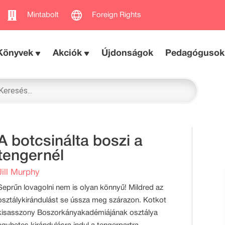
Mintabolt
Foreign Rights
Könyvek
Akciók
Újdonságok
Pedagógusok
A botcsinálta boszi a
tengernél
Jill Murphy
Seprűn lovagolni nem is olyan könnyű! Mildred az
osztálykirándulást se ússza meg szárazon. Kotkot
kisasszony Boszorkányakadémiájának osztálya