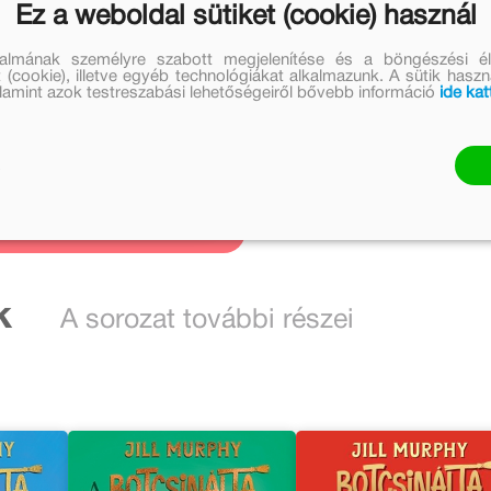
Ez a weboldal sütiket (cookie) használ
talmának személyre szabott megjelenítése és a böngészési él
Kapcsolódó
 (cookie), illetve egyéb technológiákat alkalmazunk. A sütik hasz
cikkek
valamint azok testreszabási lehetőségeiről bővebb információ
ide kat
1 cikk
nézem
k
A sorozat további részei