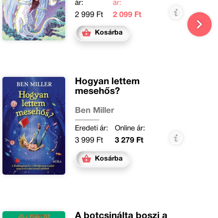
ár:
ár:
2 999 Ft
2 099 Ft
Kosárba
Hogyan lettem
mesehős?
Ben Miller
Eredeti ár:
Online ár:
3 999 Ft
3 279 Ft
Kosárba
A botcsinálta boszi a