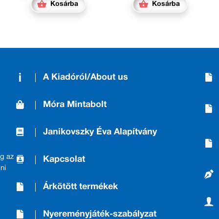
Kosárba
Kosárba
A Kiadóról/About us
Móra Mintabolt
Janikovszky Éva Alapítvány
g az
Kapcsolat
ni
Árkötött termékek
Nyereményjáték-szabályzat