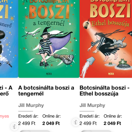
i - A
A botcsinálta boszi a
Botcsinálta boszi -
nerő
tengernél
Ethel bosszúja
Jill Murphy
Jill Murphy
nyes
Eredeti ár:
Online ár:
Eredeti ár:
Online ár:
2 499 Ft
2 049 Ft
2 499 Ft
2 049 Ft