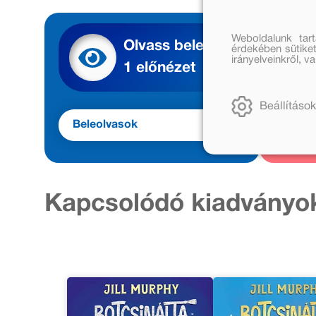
Weboldalunk tar
Olvass bele
érdekében sütiket
irányelveinkről, 
1 előnézet
Beállítások
Beleolvasok
Meg
Kapcsolódó kiadványo