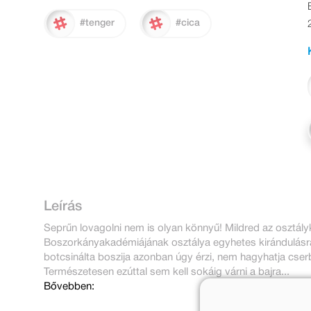
#tenger
#cica
Leírás
Seprűn lovagolni nem is olyan könnyű! Mildred az osztál
Boszorkányakadémiájának osztálya egyhetes kirándulásra i
botcsinálta boszija azonban úgy érzi, nem hagyhatja cser
Természetesen ezúttal sem kell sokáig várni a bajra...
Bővebben: