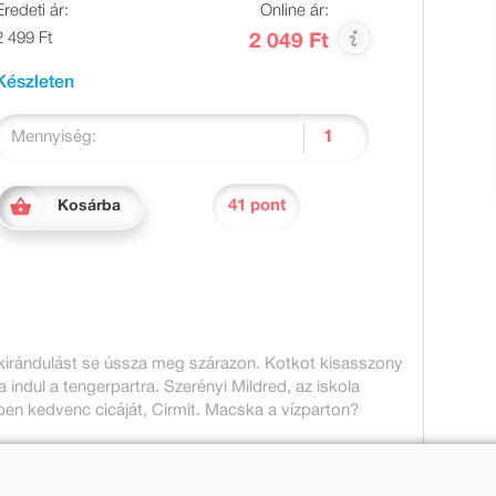
Eredeti ár:
Online ár:
2 499 Ft
2 049 Ft
Készleten
Mennyiség:
41 pont
Kosárba
ykirándulást se ússza meg szárazon. Kotkot kisasszony
ndul a tengerpartra. Szerényi Mildred, az iskola
ben kedvenc cicáját, Cirmit. Macska a vízparton?