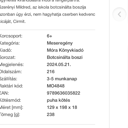
egyhetes kirándulásra indul a tengerpartra.
Szerényi Mildred, az iskola botcsinálta boszija
azonban úgy érzi, nem hagyhatja cserben kedvenc
cicáját, Cirmit.
Korcsoport:
6+
Kategória:
Meseregény
Kiadó:
Móra Könyvkiadó
Sorozat:
Botcsinálta boszi
Megjelenés:
2024.05.21.
Oldalszám:
216
Szállítás:
3-5 munkanap
Raktári kód:
MO4848
EAN:
9789636035822
Kötésmód:
puha kötés
Méret [mm]:
129 x 198 x 18
Tömeg [g]:
238