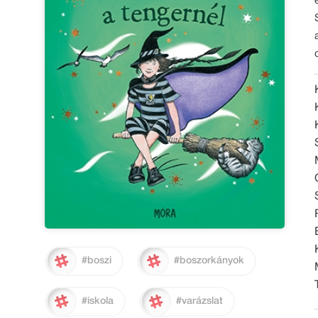
#boszi
#boszorkányok
#iskola
#varázslat