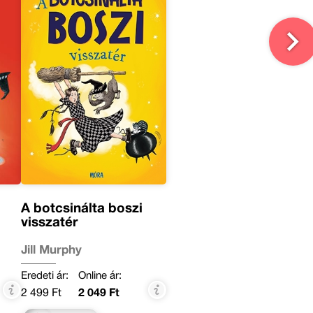
A botcsinálta boszi
visszatér
Jill Murphy
Eredeti ár:
Online ár:
2 499 Ft
2 049 Ft