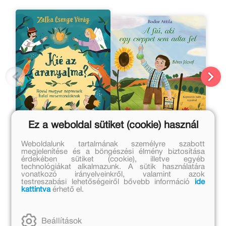
Ez a weboldal sütiket (cookie) használ
Weboldalunk tartalmának személyre szabott
Kié az aranyalma?
A fiú, aki egy cseppet
megjelenítése és a böngészési élmény biztosítása
sem adta fel – Béres
érdekében sütiket (cookie), illetve egyéb
József
technológiákat alkalmazunk. A sütik használatára
Zalka Csenge Virág Dr.
Bodor Attila
vonatkozó irányelveinkről, valamint azok
testreszabási lehetőségeiről bővebb információ
ide
Eredeti ár:
Eredeti ár:
kattintva
érhető el.
5 999 Ft
3 999 Ft
Kötött ár:
Online ár:
Beállítások
5 399 Ft
3 279 Ft