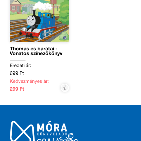
Thomas és barátai -
Vonatos színezőkönyv
Eredeti ár:
699 Ft
Kedvezményes ár:
299 Ft