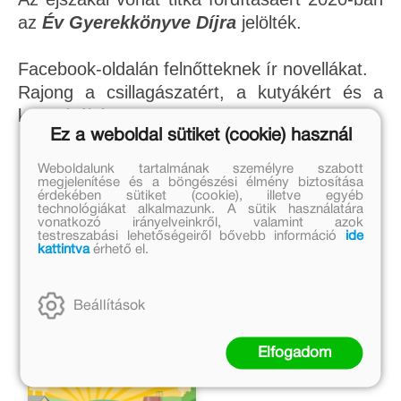
az
Év Gyerekkönyve Díjra
jelölték.
Facebook-oldalán felnőtteknek ír novellákat.
Rajong a csillagászatért, a kutyákért és a
kenutúrákért.
Ez a weboldal sütiket (cookie) használ
Weboldalunk tartalmának személyre szabott
megjelenítése és a böngészési élmény biztosítása
érdekében sütiket (cookie), illetve egyéb
technológiákat alkalmazunk. A sütik használatára
vonatkozó irányelveinkről, valamint azok
Szerző művei
testreszabási lehetőségeiről bővebb információ
ide
kattintva
érhető el.
Beállítások
Elfogadom