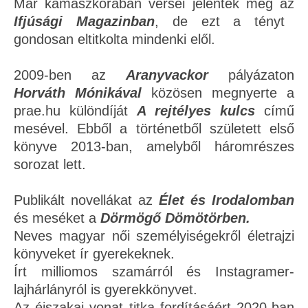
Már kamaszkorában versei jelentek meg az
Ifjúsági Magazinban
, de ezt a tényt
gondosan eltitkolta mindenki elől.
2009-ben az
Aranyvackor
pályázaton
Horváth Mónikával
közösen megnyerte a
prae.hu különdíját
A rejtélyes kulcs
című
mesével. Ebből a történetből született első
könyve 2013-ban, amelyből háromrészes
sorozat lett.
Publikált novellákat az
Élet és Irodalomban
és meséket a
Dörmögő Dömötörben.
Neves magyar női személyiségekről életrajzi
könyveket ír gyerekeknek.
Írt milliomos szamárról és Instagramer-
lajhárlányról is gyerekkönyvet.
Az éjszakai vonat titka fordításáért 2020-ban