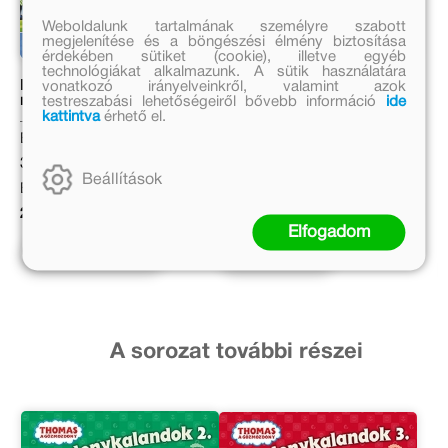
Weboldalunk tartalmának személyre szabott
megjelenítése és a böngészési élmény biztosítása
érdekében sütiket (cookie), illetve egyéb
technológiákat alkalmazunk. A sütik használatára
Mancs Őrjárat – Kis
Mancs Őrjárat – Repülős
vonatkozó irányelveinkről, valamint azok
művészek színezőkönyve
mentőakció
testreszabási lehetőségeiről bővebb információ
ide
kattintva
érhető el.
Eredeti ár:
Eredeti ár:
3 999 Ft
1 999 Ft
Beállítások
Bevezető ár:
Online ár:
2 999 Ft
1 639 Ft
Elfogadom
Előrendelem
Kosárba
A sorozat további részei