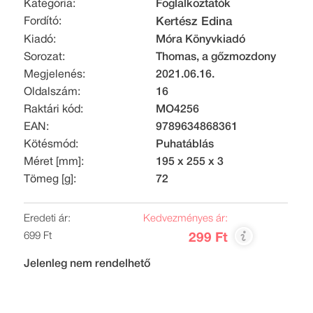
Kategória:
Foglalkoztatók
Fordító:
Kertész Edina
Kiadó:
Móra Könyvkiadó
Sorozat:
Thomas, a gőzmozdony
Megjelenés:
2021.06.16.
Oldalszám:
16
Raktári kód:
MO4256
EAN:
9789634868361
Kötésmód:
Puhatáblás
Méret [mm]:
195 x 255 x 3
Tömeg [g]:
72
Eredeti ár:
Kedvezményes ár:
699 Ft
299 Ft
Jelenleg nem rendelhető