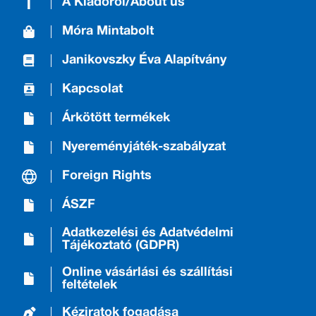
A Kiadóról/About us
Móra Mintabolt
Janikovszky Éva Alapítvány
Kapcsolat
Árkötött termékek
Nyereményjáték-szabályzat
Foreign Rights
ÁSZF
Adatkezelési és Adatvédelmi
Tájékoztató (GDPR)
Online vásárlási és szállítási
feltételek
Kéziratok fogadása