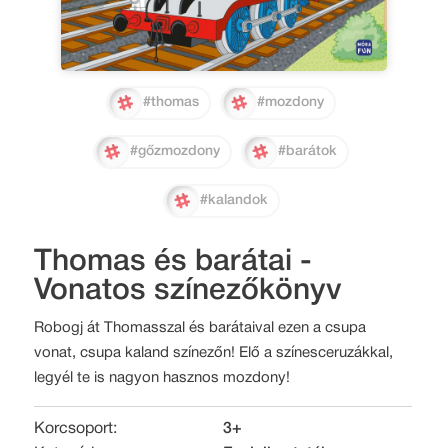
#thomas
#mozdony
#gőzmozdony
#barátok
#kalandok
Thomas és barátai -
Vonatos színezőkönyv
Robogj át Thomasszal és barátaival ezen a csupa
vonat, csupa kaland színezőn! Elő a színesceruzákkal,
legyél te is nagyon hasznos mozdony!
Korcsoport:
3+