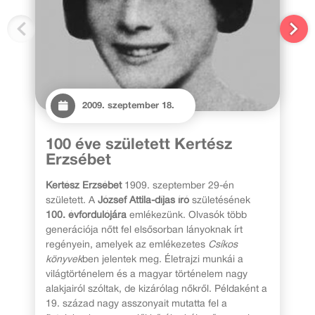
2009. szeptember 18.
100 éve született Kertész
Erzsébet
Kertész Erzsébet
1909. szeptember 29-én
született. A
József Attila-díjas író
születésének
100. évfordulójára
emlékezünk. Olvasók több
generációja nőtt fel elsősorban lányoknak írt
regényein, amelyek az emlékezetes
Csíkos
könyvek
ben jelentek meg. Életrajzi munkái a
világtörténelem és a magyar történelem nagy
alakjairól szóltak, de kizárólag nőkről. Példaként a
19. század nagy asszonyait mutatta fel a