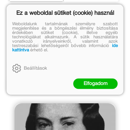
Szonya professzor
Elizabeth
Ez a weboldal sütiket (cookie) használ
Kertész Erzsébet
Kertész Erzsébet
Weboldalunk tartalmának személyre szabott
megjelenítése és a böngészési élmény biztosítása
Eredeti ár:
Eredeti ár:
érdekében sütiket (cookie), illetve egyéb
technológiákat alkalmazunk. A sütik használatára
2 499 Ft
2 499 Ft
vonatkozó irányelveinkről, valamint azok
Kedvezményes ár:
Kedvezményes ár:
testreszabási lehetőségeiről bővebb információ
ide
kattintva
érhető el.
1 000 Ft
1 000 Ft
Kosárba
Kosárba
Beállítások
Kapcsolódó cikkek
Elfogadom