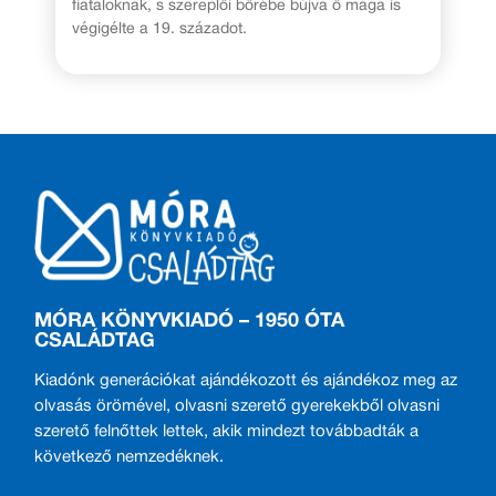
fiataloknak, s szereplői bőrébe bújva ő maga is
végigélte a 19. századot.
MÓRA KÖNYVKIADÓ – 1950 ÓTA
CSALÁDTAG
Kiadónk generációkat ajándékozott és ajándékoz meg az
olvasás örömével, olvasni szerető gyerekekből olvasni
szerető felnőttek lettek, akik mindezt továbbadták a
következő nemzedéknek.