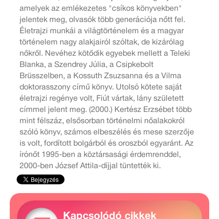
amelyek az emlékezetes "csíkos könyvekben"
jelentek meg, olvasók több generációja nőtt fel.
Életrajzi munkái a világtörténelem és a magyar
történelem nagy alakjairól szóltak, de kizárólag
nőkről. Nevéhez kötődik egyebek mellett a Teleki
Blanka, a Szendrey Júlia, a Csipkebolt
Brüsszelben, a Kossuth Zsuzsanna és a Vilma
doktorasszony című könyv. Utolsó kötete saját
életrajzi regénye volt, Fiút vártak, lány született
címmel jelent meg. (2000.) Kertész Erzsébet több
mint félszáz, elsősorban történelmi nőalakokról
szóló könyv, számos elbeszélés és mese szerzője
is volt, fordított bolgárból és oroszból egyaránt. Az
írónőt 1995-ben a köztársasági érdemrenddel,
2000-ben József Attila-díjjal tüntették ki.
Kapcsolódó cikkek