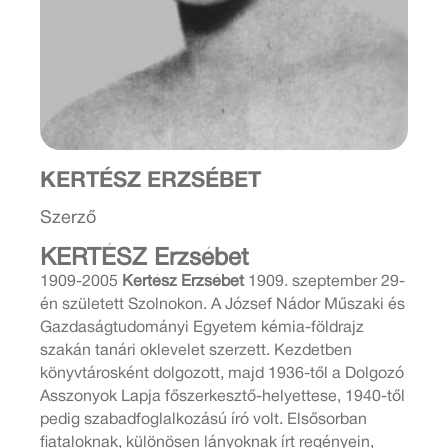
KERTÉSZ ERZSÉBET
Szerző
KERTÉSZ Erzsébet
1909-2005
Kertész Erzsébet
1909. szeptember 29-
én született Szolnokon. A József Nádor Műszaki és
Gazdaságtudományi Egyetem kémia-földrajz
szakán tanári oklevelet szerzett. Kezdetben
könyvtárosként dolgozott, majd 1936-től a Dolgozó
Asszonyok Lapja főszerkesztő-helyettese, 1940-től
pedig szabadfoglalkozású író volt. Elsősorban
fiataloknak, különösen lányoknak írt regényein,