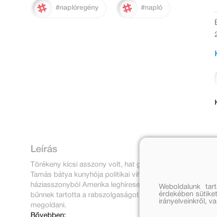
#naplóregény
#napló
Leírás
Törékeny kicsi asszony volt, hat gyermek édesanyja, aki 
Tamás bátya kunyhója politikai vihart kavart az Egyesült 
háziasszonyból Amerika leghíresebb írónője lett. Pedig so
Weboldalunk tar
érdekében sütiket
bűnnek tartotta a rabszolgaságot. És soha nem látta be
irányelveinkről, 
megoldani.
Bővebben: