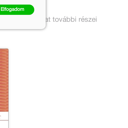
Elfogadom
vei
A sorozat további részei