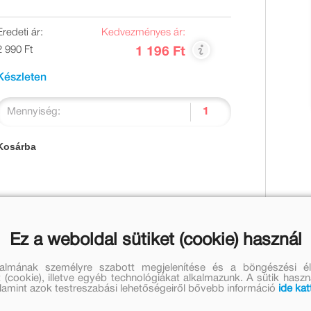
Eredeti ár:
Kedvezményes ár:
2 990 Ft
1 196 Ft
Készleten
Mennyiség:
Kosárba
megírt egy könyvet, amely megváltoztatta a világot. A
Ez a weboldal sütiket (cookie) használ
Államokban, szerzője, Harriet Beecher-Stowe vidéki
ha nem volt politikus alkat, csak érző szívű ember, aki
talmának személyre szabott megjelenítése és a böngészési él
 (cookie), illetve egyéb technológiákat alkalmazunk. A sütik hasz
, hogy a rabszolgakérdést békés eszközökkel nem lehet
valamint azok testreszabási lehetőségeiről bővebb információ
ide kat