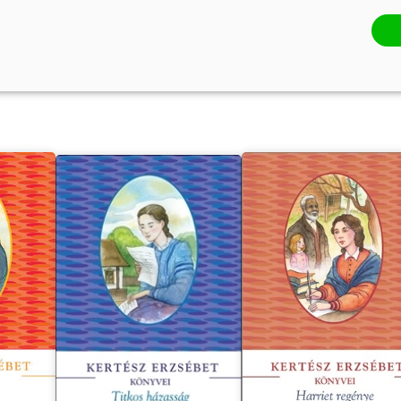
bbi művei
Békés Rozi további mű