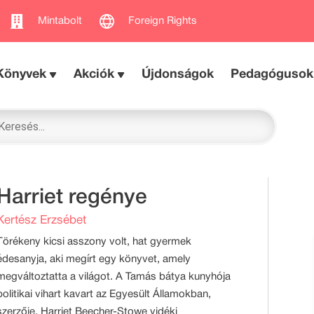
Mintabolt
Foreign Rights
Könyvek
Akciók
Újdonságok
Pedagógusok
Harriet regénye
Kertész Erzsébet
Törékeny kicsi asszony volt, hat gyermek
édesanyja, aki megírt egy könyvet, amely
megváltoztatta a világot. A Tamás bátya kunyhója
politikai vihart kavart az Egyesült Államokban,
szerzője, Harriet Beecher-Stowe vidéki