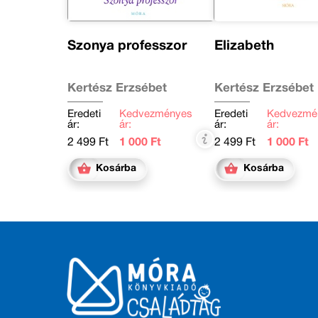
Szonya professzor
Elizabeth
Kertész Erzsébet
Kertész Erzsébet
Eredeti
Kedvezményes
Eredeti
Kedvezmé
ár:
ár:
ár:
ár:
2 499 Ft
1 000 Ft
2 499 Ft
1 000 Ft
Kosárba
Kosárba