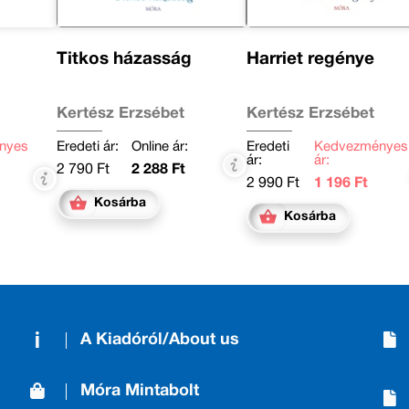
Titkos házasság
Harriet regénye
Kertész Erzsébet
Kertész Erzsébet
nyes
Eredeti ár:
Online ár:
Eredeti
Kedvezményes
ár:
ár:
2 790 Ft
2 288 Ft
2 990 Ft
1 196 Ft
Kosárba
Kosárba
A Kiadóról/About us
Móra Mintabolt