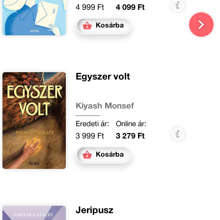
4 999 Ft
4 099 Ft
Kosárba
Egyszer volt
Kiyash Monsef
Eredeti ár:
Online ár:
3 999 Ft
3 279 Ft
Kosárba
Jeripusz