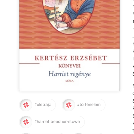
#életrajz
#történelem
#harriet beecher-stowe