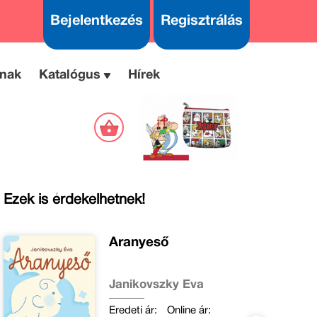
Bejelentkezés
Regisztrálás
nak
Katalógus
Hírek
Ezek is érdekelhetnek!
Aranyeső
Janikovszky Éva
Eredeti ár:
Online ár: