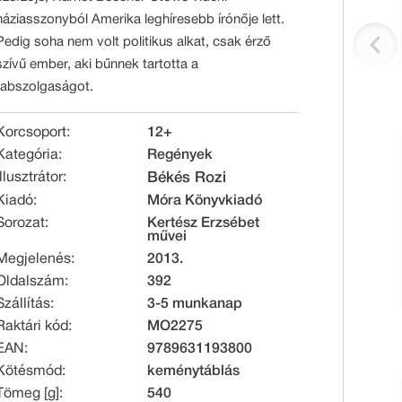
háziasszonyból Amerika leghíresebb írónője lett.
Pedig soha nem volt politikus alkat, csak érző
szívű ember, aki bűnnek tartotta a
rabszolgaságot.
Korcsoport:
12+
Kategória:
Regények
Illusztrátor:
Békés Rozi
Kiadó:
Móra Könyvkiadó
Sorozat:
Kertész Erzsébet
művei
Megjelenés:
2013.
Oldalszám:
392
Szállítás:
3-5 munkanap
Raktári kód:
MO2275
EAN:
9789631193800
Kötésmód:
keménytáblás
Tömeg [g]:
540