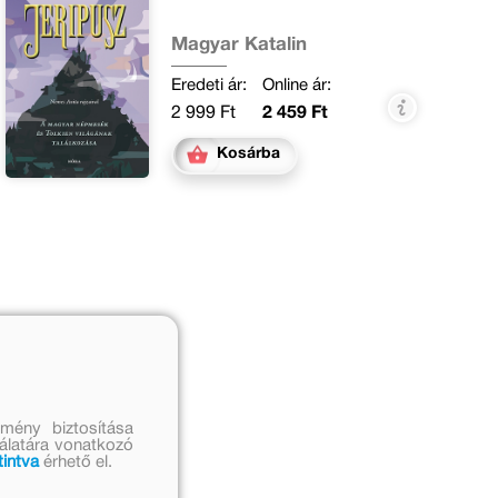
Magyar Katalin
Eredeti ár:
Online ár:
2 999 Ft
2 459 Ft
Kosárba
mény biztosítása
nálatára vonatkozó
tintva
érhető el.