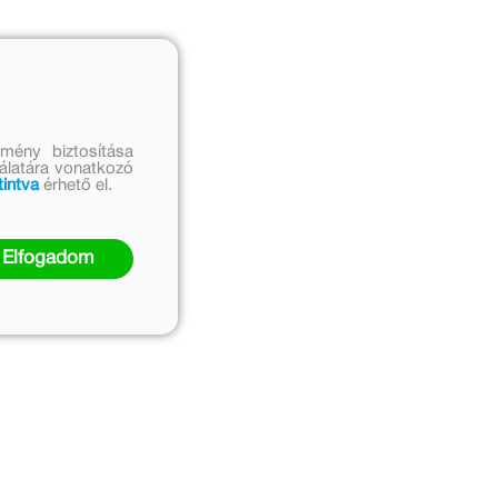
mény biztosítása
nálatára vonatkozó
tintva
érhető el.
Elfogadom