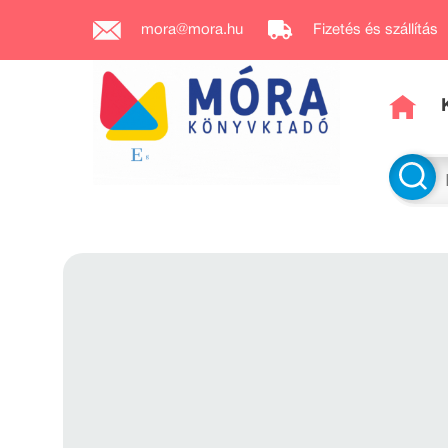
mora@mora.hu
Fizetés és szállítás