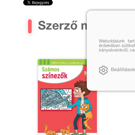
Szerző művei
Weboldalunk tar
érdekében sütiket
irányelveinkről, 
Beállítások