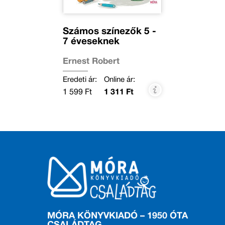
Számos színezők 5 -
7 éveseknek
Ernest Robert
Eredeti ár:
Online ár:
1 599 Ft
1 311 Ft
MÓRA KÖNYVKIADÓ – 1950 ÓTA