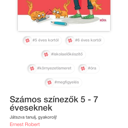
#5 éves kortól
#6 éves kortól
#iskolaelőkészítő
#környezetismeret
#óra
#megfigyelés
Számos színezők 5 - 7
éveseknek
Játszva tanulj, gyakorolj!
Ernest Robert