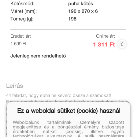
Kötésmód:
puha kötés
Méret [mm]:
190 x 270 x 6
Tömeg [g]:
198
Eredeti ár:
Online ár:
1 599 Ft
1 311 Ft
Jelenleg nem rendelhető
Leírás
44 feladat, hogy soha ne keverd össze a számokat!
Ezek a remek feladatok lehetővé teszik a gyerekeknek, hogy
színezés közben felfedezzék és megismerjék a számokat 1-
Ez a weboldal sütiket (cookie) használ
től 9-ig. Ha jól számolnak, előtűnnek az ábrákon elrejtett
állatok. Játszva, szinte észrevétlenül ismerik meg a
Weboldalunk tartalmának személyre szabott
megjelenítése és a böngészési élmény biztosítása
számjegyeket, azok betűképét, és belekóstolnak az
érdekében sütiket (cookie), illetve egyéb
összeadásba és kivonásba is.
technológiákat alkalmazunk. A sütik használatára