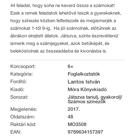
44 feladat, hogy soha ne keverd össze a számokat!
Ezek a remek feladatok lehetővé teszik a gyerekeknek,
hogy színezés közben felfedezzék és megismerjék a
számokat 1-től 9-ig. Ha jól számolnak, előtűnnek az
ábrákon elrejtett állatok. Játszva, szinte észrevétlenül
ismerik meg a számjegyeket, azok betűképét, és
belekóstolnak az összeadásba és kivonásba is.
Korcsoport:
6+
Kategória:
Foglalkoztatók
Fordító:
Lantos István
Kiadó:
Móra Könyvkiadó
Sorozat:
Játszva tanulj, gyakorolj!
Számos színezők
Megjelenés:
2017.
Oldalszám:
48
Raktári kód:
MO3508
EAN:
9789634157397