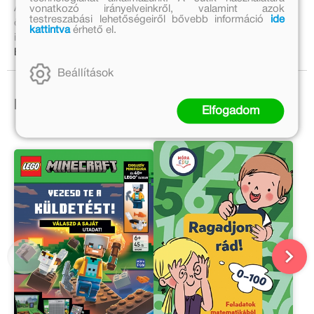
vonatkozó irányelveinkről, valamint azok
A feladatok ébren tartják a figyelmet, segítik az
testreszabási lehetőségeiről bővebb információ
ide
összpontosítást, és játékosan megerősítik a számok
kattintva
érhető el.
ismeretét.
Bővebben:
Beállítások
Ezek is érdekelhetnek!
Elfogadom