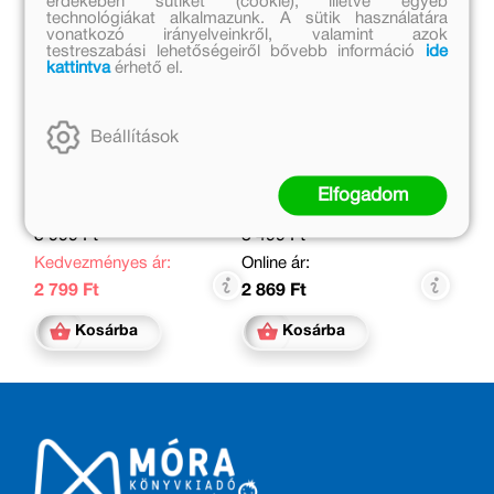
érdekében sütiket (cookie), illetve egyéb
technológiákat alkalmazunk. A sütik használatára
vonatkozó irányelveinkről, valamint azok
testreszabási lehetőségeiről bővebb információ
ide
kattintva
érhető el.
Barangoló a
Egy kis lalala
Beállítások
Dunakanyarban
Varga Viola
Lázár Ervin
Elfogadom
Eredeti ár:
Eredeti ár:
3 999 Ft
3 499 Ft
Kedvezményes ár:
Online ár:
2 799 Ft
2 869 Ft
Kosárba
Kosárba