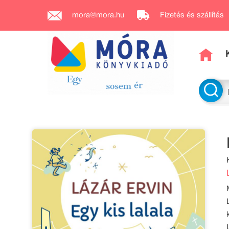
mora@mora.hu
Fizetés és szállítás