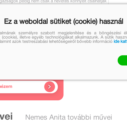
)igazságok pedig nem csak a nevetés könnyeit csalhatják
kon:
Ez a weboldal sütiket (cookie) használ
talmának személyre szabott megjelenítése és a böngészési él
 (cookie), illetve egyéb technológiákat alkalmazunk. A sütik hasz
valamint azok testreszabási lehetőségeiről bővebb információ
ide kat
Kapcsolódó
cikkek
2 cikk
nézem
vei
Nemes Anita további művei