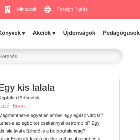
Mintabolt
Foreign Rights
Könyvek
Akciók
Újdonságok
Pedagógusok
Egy kis lalala
Képtelen történetek
Lázár Ervin
Megmenthet-e egyetlen ember egy egész várost?
Lehet-e az égboltot csákánnyal ostromolni? Egy
kis lalalával elűzhető-e a boldogtalanság?
Lázár Ervinnek kiváló érzéke volt az abszurd és a