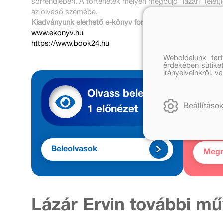
sorrendjében. A történetek mélyén megbújó "lázári" (élet
az olvasó szemébe.
Kiadványunk elérhető e-könyv formában az alábbi oldala
www.ekonyv.hu
https://www.book24.hu
Weboldalunk tar
érdekében sütiket
irányelveinkről, 
Olvass bele
Beállítások
1 előnézet
Beleolvasok
Meg
Lázár Ervin további mű