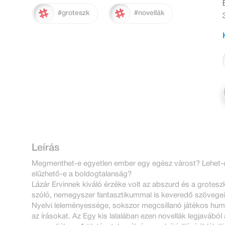
#groteszk
#novellák
Leírás
Megmenthet-e egyetlen ember egy egész várost? Lehet-e a
elűzhető-e a boldogtalanság?
Lázár Ervinnek kiváló érzéke volt az abszurd és a grote
szóló, nemegyszer fantasztikummal is keveredő szövegeib
Nyelvi leleményessége, sokszor megcsillanó játékos humo
az írásokat. Az Egy kis lalalában ezen novellák legjavábó