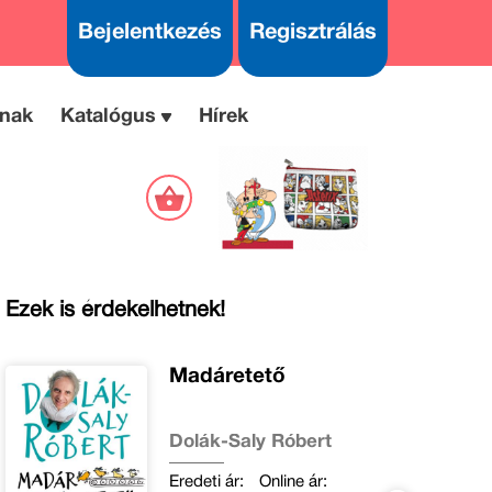
Bejelentkezés
Regisztrálás
nak
Katalógus
Hírek
Ezek is érdekelhetnek!
Madáretető
Dolák-Saly Róbert
Eredeti ár:
Online ár: