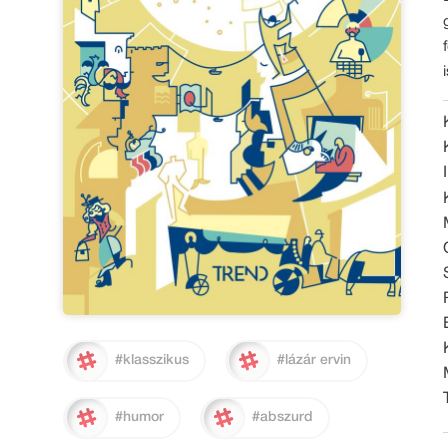
#klasszikus
#lázár ervin
#humor
#abszurd