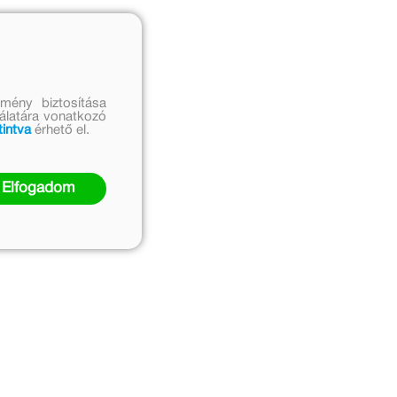
mény biztosítása
nálatára vonatkozó
tintva
érhető el.
Elfogadom