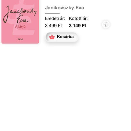
Janikovszky Éva
Eredeti ár:
Kötött ár:
3 499 Ft
3 149 Ft
Kosárba