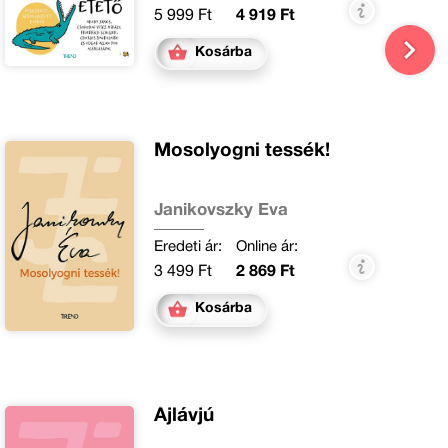
5 999 Ft
4 919 Ft
Kosárba
Mosolyogni tessék!
Janikovszky Éva
Eredeti ár:
Online ár:
3 499 Ft
2 869 Ft
Kosárba
Ájlávjú