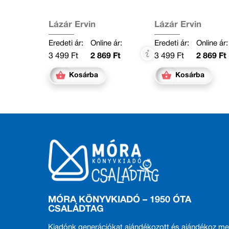
Lázár Ervin
Lázár Ervin
Eredeti ár:
Online ár:
Eredeti ár:
Online ár:
3 499 Ft
2 869 Ft
3 499 Ft
2 869 Ft
Kosárba
Kosárba
MÓRA KÖNYVKIADÓ – 1950 ÓTA
CSALÁDTAG
Kiadónk generációkat ajándékozott és ajándékoz me