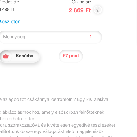
Eredeti ár:
Online ár:
3 499 Ft
2 869 Ft
Készleten
Mennyiség:
57 pont
Kosárba
z égboltot csákánnyal ostromolni? Egy kis lalalával
szk ábrázolásmódhoz, amely elsősorban felnőtteknek
en érhető tetten.
ra szórakoztatóvá és kivételesen egyedivé teszi ezeket
l állítottunk össze egy válogatást első megjelenésük