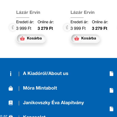
Lázár Ervin
Lázár Ervin
Eredeti ár:
Online ár:
Eredeti ár:
Online ár:
3 999 Ft
3 279 Ft
3 999 Ft
3 279 Ft
Kosárba
Kosárba
A Kiadóról/About us
Móra Mintabolt
Janikovszky Éva Alapítvány
g az