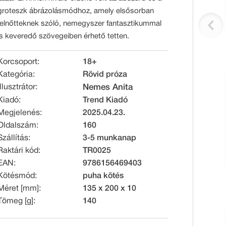
groteszk ábrázolásmódhoz, amely elsősorban
felnőtteknek szóló, nemegyszer fantasztikummal
is keveredő szövegeiben érhető tetten.
Korcsoport:
18+
Kategória:
Rövid próza
Illusztrátor:
Nemes Anita
Kiadó:
Trend Kiadó
Megjelenés:
2025.04.23.
Oldalszám:
160
Szállítás:
3-5 munkanap
Raktári kód:
TR0025
EAN:
9786156469403
Kötésmód:
puha kötés
Méret [mm]:
135 x 200 x 10
Tömeg [g]:
140