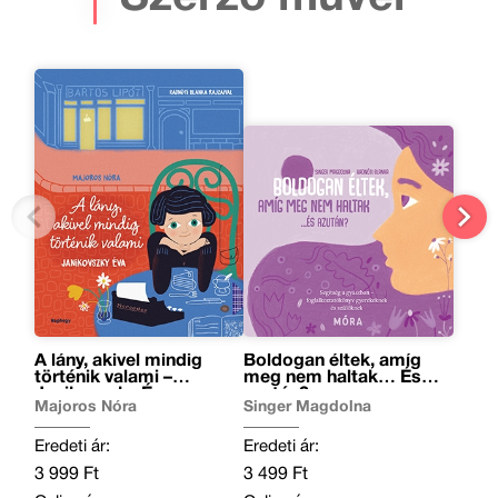
A lány, akivel mindig
Boldogan éltek, amíg
történik valami –
meg nem haltak… És
Janikovszky Éva
azután?
Majoros Nóra
Singer Magdolna
Eredeti ár:
Eredeti ár:
3 999 Ft
3 499 Ft