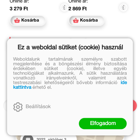
Online ár:
Online ár:
3 279 Ft
2 869 Ft
Kosárba
Kosárba
Kapcsolódó cikkek
Ez a weboldal sütiket (cookie) használ
Weboldalunk tartalmának személyre szabott
megjelenítése és a böngészési élmény biztosítása
érdekében sütiket (cookie), illetve egyéb
technológiákat alkalmazunk. A sütik használatára
vonatkozó irányelveinkről, valamint azok
testreszabási lehetőségeiről bővebb információ
ide
kattintva
érhető el.
Beállítások
Elfogadom
2022. október 3.