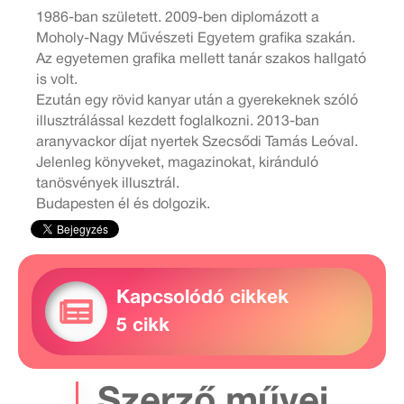
1986-ban született. 2009-ben diplomázott a
Moholy-Nagy Művészeti Egyetem grafika szakán.
Az egyetemen grafika mellett tanár szakos hallgató
is volt.
Ezután egy rövid kanyar után a gyerekeknek szóló
illusztrálással kezdett foglalkozni. 2013-ban
aranyvackor díjat nyertek Szecsődi Tamás Leóval.
Jelenleg könyveket, magazinokat, kiránduló
tanösvények illusztrál.
Budapesten él és dolgozik.
Kapcsolódó cikkek
5 cikk
Szerző művei