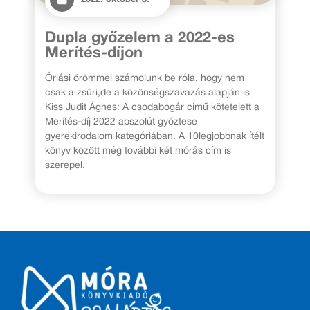
Dupla győzelem a 2022-es
Merítés-díjon
Óriási örömmel számolunk be róla, hogy nem
csak a zsűri,de a közönségszavazás alapján is
Kiss Judit Ágnes: A csodabogár című kötetelett a
Merítés-díj 2022 abszolút győztese
gyerekirodalom kategóriában. A 10legjobbnak ítélt
könyv között még további két mórás cím is
szerepel.