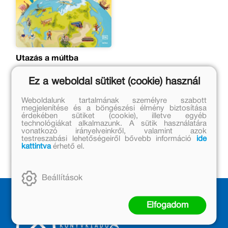
Utazás a múltba
Peter Chrisp, Simon Adams
Ez a weboldal sütiket (cookie) használ
Eredeti ár:
Weboldalunk tartalmának személyre szabott
megjelenítése és a böngészési élmény biztosítása
5 999 Ft
érdekében sütiket (cookie), illetve egyéb
technológiákat alkalmazunk. A sütik használatára
Online ár:
vonatkozó irányelveinkről, valamint azok
4 919 Ft
testreszabási lehetőségeiről bővebb információ
ide
kattintva
érhető el.
Kosárba
Beállítások
Elfogadom