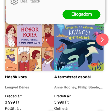
Beállítások
Elfogadom
Hősök kora
A természet csodái
Lengyel Dénes
Anne Rooney, Philip Steele,
Sue Nicholson
Eredeti ár:
Eredeti ár:
3 999 Ft
5 999 Ft
Kötött ár:
Online ár: