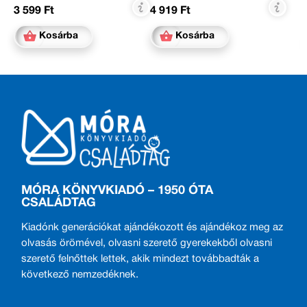
3 599 Ft
4 919 Ft
Kosárba
Kosárba
MÓRA KÖNYVKIADÓ – 1950 ÓTA
CSALÁDTAG
Kiadónk generációkat ajándékozott és ajándékoz meg az
olvasás örömével, olvasni szerető gyerekekből olvasni
szerető felnőttek lettek, akik mindezt továbbadták a
következő nemzedéknek.