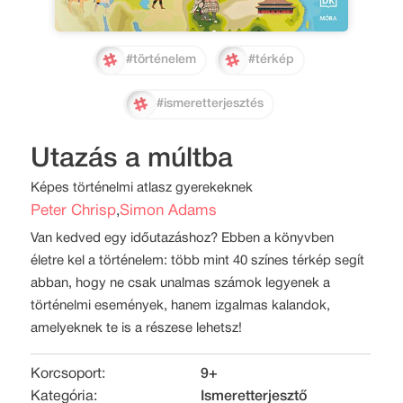
#történelem
#térkép
#ismeretterjesztés
Utazás a múltba
Képes történelmi atlasz gyerekeknek
Peter Chrisp
Simon Adams
,
Van kedved egy időutazáshoz? Ebben a könyvben
életre kel a történelem: több mint 40 színes térkép segít
abban, hogy ne csak unalmas számok legyenek a
történelmi események, hanem izgalmas kalandok,
amelyeknek te is a részese lehetsz!
Korcsoport:
9+
Kategória:
Ismeretterjesztő