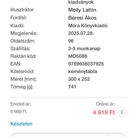
kiadványok
Illusztrátor:
Molly Lattin
Fordító:
Béresi Ákos
Kiadó:
Móra Könyvkiadó
Megjelenés:
2025.07.28.
Oldalszám:
96
Szállítás:
3-5 munkanap
Raktári kód:
MO5088
EAN:
9789636037925
Kötésmód:
keménytábla
Méret [mm]:
300 x 252
Tömeg [g]:
741
Eredeti ár:
Online ár:
5 999 Ft
4 919 Ft
Készleten