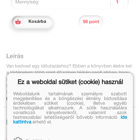
Mennyiség:
98 pont
Kosárba
Leírás
Van kedved egy időutazáshoz? Ebben a könyvben életre kel
a történelem: több mint 40 színes térkép segít abban, hogy
ne csak unalmas számok legyenek a történelmi események,
Ez a weboldal sütiket (cookie) használ
hanem izgalmas kalandok, amelyeknek te is a részese
lehetsz!
Weboldalunk tartalmának személyre szabott
megjelenítése és a böngészési élmény biztosítása
Bővebben:
érdekében sütiket (cookie), illetve egyéb
technológiákat alkalmazunk. A sütik használatára
vonatkozó irányelveinkről, valamint azok
testreszabási lehetőségeiről bővebb információ
ide
kattintva
érhető el.
Ezek is érdekelhetnek!