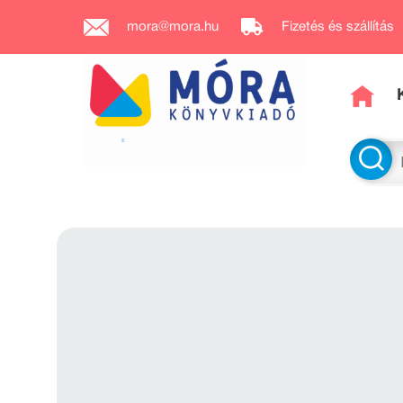
mora@mora.hu
Fizetés és szállítás