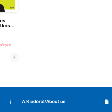
ves
itkos
ményes
t
A Kiadóról/About us