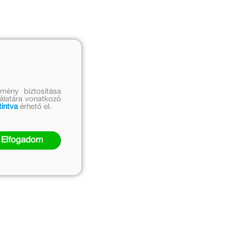
mény biztosítása
nálatára vonatkozó
tintva
érhető el.
Elfogadom