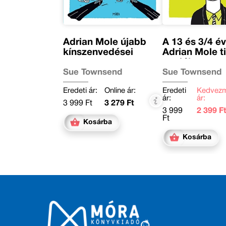
Adrian Mole újabb
A 13 és 3/4 é
kínszenvedései
Adrian Mole t
naplója
Sue Townsend
Sue Townsend
Eredeti ár:
Online ár:
Eredeti
Kedvez
ár:
ár:
3 999 Ft
3 279 Ft
3 999
2 399 F
Ft
Kosárba
Kosárba