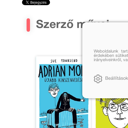
Szerző művei
Weboldalunk tar
érdekében sütiket
irányelveinkről, 
Beállítások