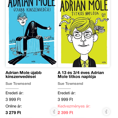
Adrian Mole újabb
A 13 és 3/4 éves Adrian
kínszenvedései
Mole titkos naplója
Sue Townsend
Sue Townsend
Eredeti ár:
Eredeti ár:
3 999 Ft
3 999 Ft
Online ár:
Kedvezményes ár:
3 279 Ft
2 399 Ft