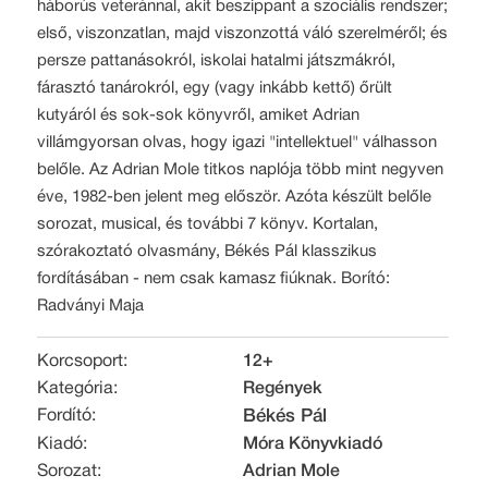
háborús veteránnal, akit beszippant a szociális rendszer;
első, viszonzatlan, majd viszonzottá váló szerelméről; és
persze pattanásokról, iskolai hatalmi játszmákról,
fárasztó tanárokról, egy (vagy inkább kettő) őrült
kutyáról és sok-sok könyvről, amiket Adrian
villámgyorsan olvas, hogy igazi "intellektuel" válhasson
belőle. Az Adrian Mole titkos naplója több mint negyven
éve, 1982-ben jelent meg először. Azóta készült belőle
sorozat, musical, és további 7 könyv. Kortalan,
szórakoztató olvasmány, Békés Pál klasszikus
fordításában - nem csak kamasz fiúknak. Borító:
Radványi Maja
Korcsoport:
12+
Kategória:
Regények
Fordító:
Békés Pál
Kiadó:
Móra Könyvkiadó
Sorozat:
Adrian Mole