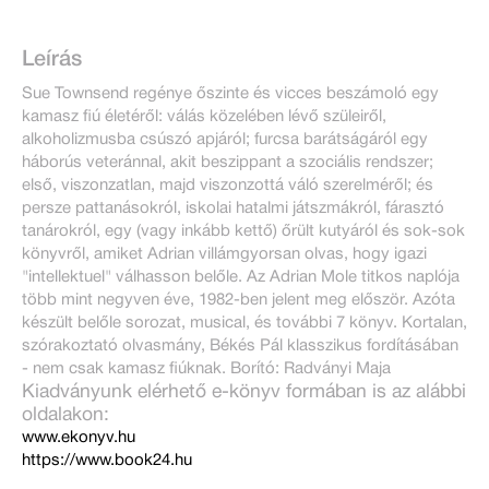
Leírás
Sue Townsend regénye őszinte és vicces beszámoló egy
kamasz fiú életéről: válás közelében lévő szüleiről,
alkoholizmusba csúszó apjáról; furcsa barátságáról egy
háborús veteránnal, akit beszippant a szociális rendszer;
első, viszonzatlan, majd viszonzottá váló szerelméről; és
persze pattanásokról, iskolai hatalmi játszmákról, fárasztó
tanárokról, egy (vagy inkább kettő) őrült kutyáról és sok-sok
könyvről, amiket Adrian villámgyorsan olvas, hogy igazi
"intellektuel" válhasson belőle. Az Adrian Mole titkos naplója
több mint negyven éve, 1982-ben jelent meg először. Azóta
készült belőle sorozat, musical, és további 7 könyv. Kortalan,
szórakoztató olvasmány, Békés Pál klasszikus fordításában
- nem csak kamasz fiúknak. Borító: Radványi Maja
Kiadványunk elérhető e-könyv formában is az alábbi
oldalakon:
www.ekonyv.hu
https://www.book24.hu