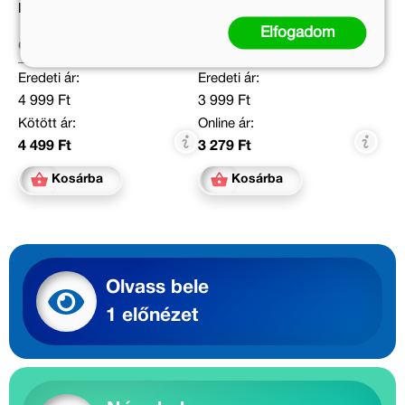
Nautilia
A csillag és a százados
Elfogadom
Cs. Sarnyai Vivien
Zágoni Balázs
Eredeti ár:
Eredeti ár:
4 999 Ft
3 999 Ft
Kötött ár:
Online ár:
4 499 Ft
3 279 Ft
Kosárba
Kosárba
Olvass bele
1 előnézet