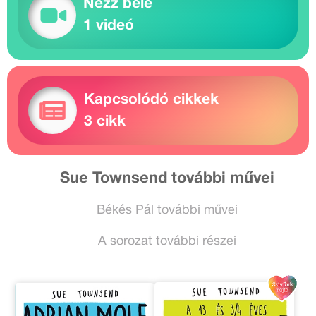
Nézz bele
1 videó
Kapcsolódó cikkek
3 cikk
Sue Townsend további művei
Békés Pál további művei
A sorozat további részei