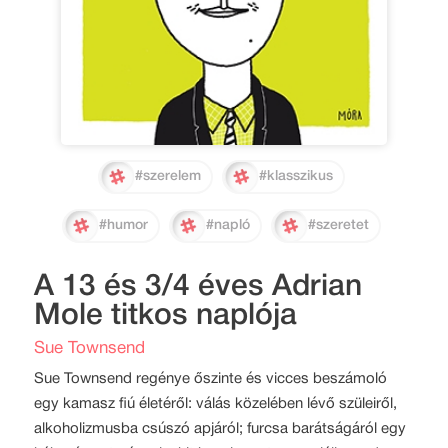
#szerelem
#klasszikus
#humor
#napló
#szeretet
A 13 és 3/4 éves Adrian
Mole titkos naplója
Sue Townsend
Sue Townsend regénye őszinte és vicces beszámoló
egy kamasz fiú életéről: válás közelében lévő szüleiről,
alkoholizmusba csúszó apjáról; furcsa barátságáról egy