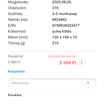
Megjelenés:
2023.06.05.
Oldalszám:
216
Szállítás:
3-5 munkanap
Raktári kód:
MO4662
EAN:
9789636033477
Kötésmód:
puha kötés
Méret [mm]:
130 x 198 x 15
Tömeg [g]:
210
Eredeti ár:
Kedvezményes ár:
3 999 Ft
2 399 Ft
Készleten
Mennyiség:
Kosárba