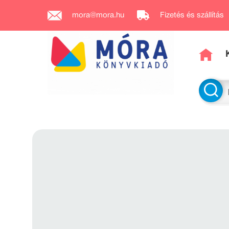
mora@mora.hu
Fizetés és szállítás