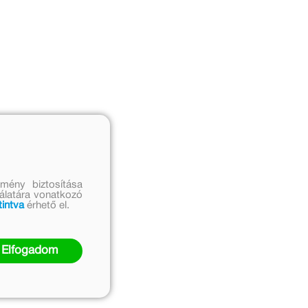
mény biztosítása
nálatára vonatkozó
tintva
érhető el.
Elfogadom