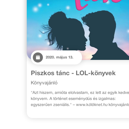
2020. május 13.
Piszkos tánc - LOL-könyvek
Könyvajánló
"Azt hiszem, amióta elolvastam, ez lett az egyik kedv
könyvem. A történet eseménydús és izgalmas:
egyszerűen zseniális." – www.k
ölöknet.hu
könyvajánl