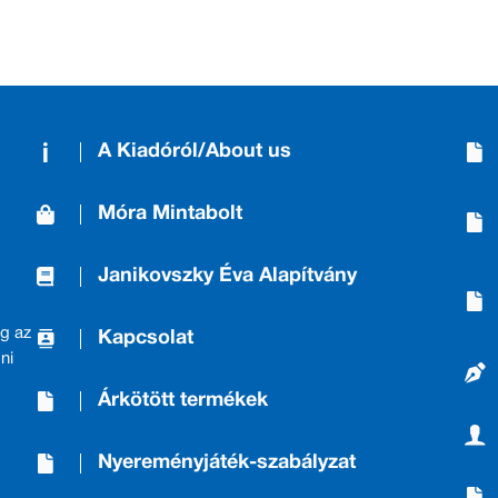
A Kiadóról/About us
Móra Mintabolt
Janikovszky Éva Alapítvány
g az
Kapcsolat
ni
Árkötött termékek
Nyereményjáték-szabályzat