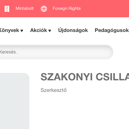
Mintabolt
Foreign Rights
Könyvek
Akciók
Újdonságok
Pedagógusok
SZAKONYI CSILL
Szerkesztő