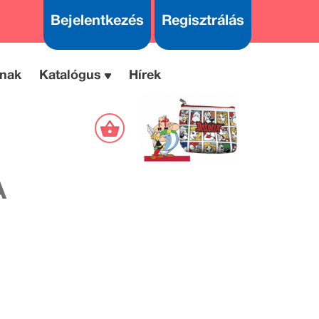
Bejelentkezés
Regisztrálás
nak
Katalógus
Hírek
A