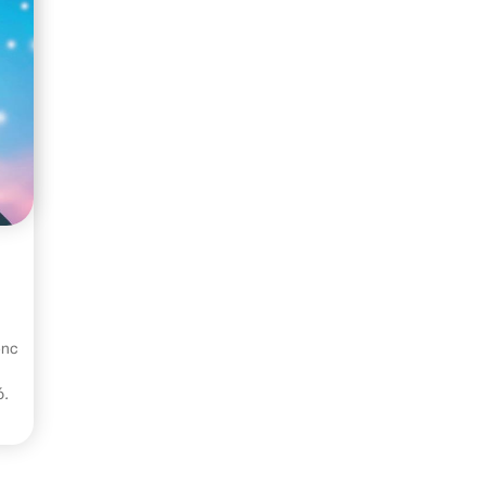
enc
ó
.