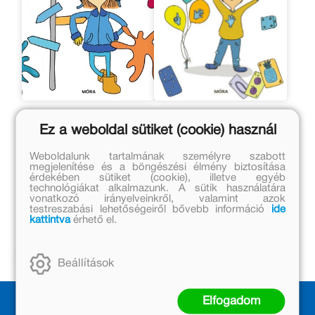
Vigyázz, kész, suli!
Vigyázz, kész, suli!
Ez a weboldal sütiket (cookie) használ
Tamás Eszter
Tamás Eszter
Weboldalunk tartalmának személyre szabott
megjelenítése és a böngészési élmény biztosítása
Eredeti ár:
Eredeti ár:
érdekében sütiket (cookie), illetve egyéb
technológiákat alkalmazunk. A sütik használatára
1 999 Ft
1 999 Ft
vonatkozó irányelveinkről, valamint azok
Kedvezményes ár:
Kedvezményes ár:
testreszabási lehetőségeiről bővebb információ
ide
kattintva
érhető el.
1 199 Ft
1 199 Ft
Kosárba
Kosárba
Beállítások
Elfogadom