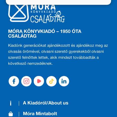
MÓRA KÖNYVKIADÓ – 1950 ÓTA
CSALÁDTAG
Kiadónk generációkat ajándékozott és ajándékoz meg az
olvasás örömével, olvasni szerető gyerekekből olvasni
szerető felnőttek lettek, akik mindezt továbbadták a
következő nemzedéknek.
A Kiadóról/About us
Móra Mintabolt