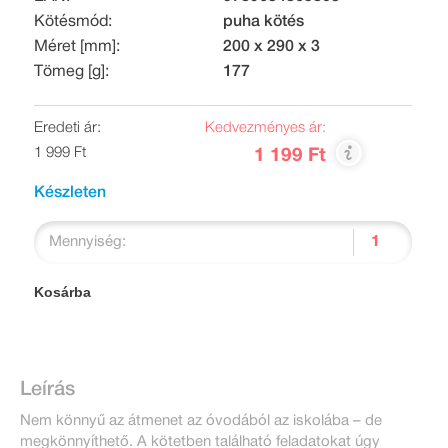
Kötésmód:
puha kötés
Méret [mm]:
200 x 290 x 3
Tömeg [g]:
177
Eredeti ár:
Kedvezményes ár:
1 999 Ft
1 199 Ft
Készleten
Mennyiség:
Kosárba
Leírás
Nem könnyű az átmenet az óvodából az iskolába – de
megkönnyíthető. A kötetben található feladatokat úgy