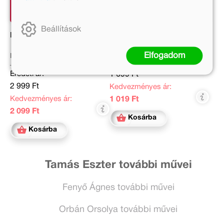
Beállítások
Iskolára érlelő
Nyári tollforgató
Elfogadom
Bellosevich Petra, Pásztor
Eredeti ár:
Zsuzsanna
Eredeti ár:
1 699 Ft
2 999 Ft
Kedvezményes ár:
Kedvezményes ár:
1 019 Ft
2 099 Ft
Kosárba
Kosárba
Tamás Eszter további művei
Fenyő Ágnes további művei
Orbán Orsolya további művei