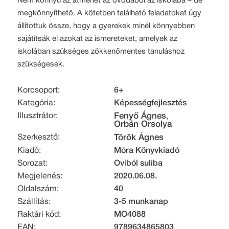
Nem könnyű az átmenet az óvodából az iskolába – de
megkönnyíthető. A kötetben található feladatokat úgy
állítottuk össze, hogy a gyerekek minél könnyebben
sajátítsák el azokat az ismereteket, amelyek az
iskolában szükséges zökkenőmentes tanuláshoz
szükségesek.
Korcsoport:
6+
Kategória:
Képességfejlesztés
Illusztrátor:
Fenyő Ágnes
,
Orbán Orsolya
Szerkesztő:
Török Ágnes
Kiadó:
Móra Könyvkiadó
Sorozat:
Oviból suliba
Megjelenés:
2020.06.08.
Oldalszám:
40
Szállítás:
3-5 munkanap
Raktári kód:
MO4088
EAN:
9789634865803