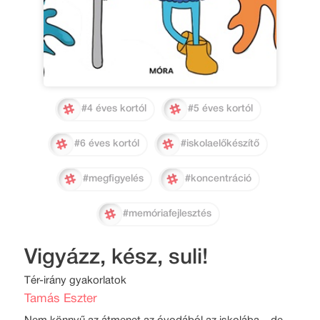
#4 éves kortól
#5 éves kortól
#6 éves kortól
#iskolaelőkészítő
#megfigyelés
#koncentráció
#memóriafejlesztés
Vigyázz, kész, suli!
Tér-irány gyakorlatok
Tamás Eszter