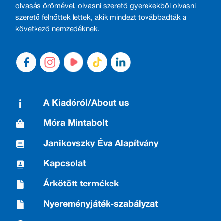
olvasás örömével, olvasni szerető gyerekekből olvasni
szerető felnőttek lettek, akik mindezt továbbadták a
következő nemzedéknek.
A Kiadóról/About us
Móra Mintabolt
Janikovszky Éva Alapítvány
Kapcsolat
Árkötött termékek
Nyereményjáték-szabályzat