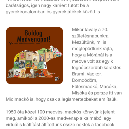
barátságos, igen nagy karriert futott be a
gyerekirodalomban és gyerekjátékok között is.
Mikor tavaly a 70.
születésnapunkra
készültünk, mi is
meglepődtünk rajta,
hogy a Móránál is a
medve volt az egyik
legnépszerűbb karakter.
Brumi, Vackor,
Dömdödöm,
Fülesmackó, Macóka,
Misóka és persze itt van
Micimackó is, hogy csak a legismertebbeket említsük.
1950 óta közel 100 medvés, mackós könyvünk jelent
meg, amikből a 2020-as medvenap alkalmából egy
virtuális kiállítást állítottunk össze nektek a facebook