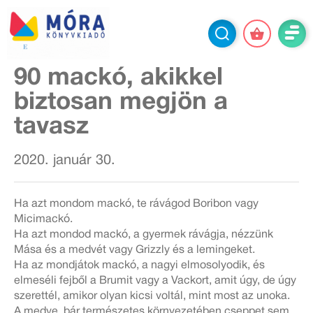
90 mackó, akikkel
biztosan megjön a
tavasz
2020. január 30.
Ha azt mondom mackó, te rávágod Boribon vagy
Micimackó.
Ha azt mondod mackó, a gyermek rávágja, nézzünk
Mása és a medvét vagy Grizzly és a lemingeket.
Ha az mondjátok mackó, a nagyi elmosolyodik, és
elmeséli fejből a Brumit vagy a Vackort, amit úgy, de úgy
szerettél, amikor olyan kicsi voltál, mint most az unoka.
A medve, bár természetes környezetében cseppet sem