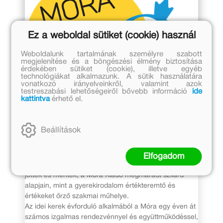
Ez a weboldal sütiket (cookie) használ
Weboldalunk tartalmának személyre szabott
megjelenítése és a böngészési élmény biztosítása
érdekében sütiket (cookie), illetve egyéb
technológiákat alkalmazunk. A sütik használatára
2020. január 1.
vonatkozó irányelveinkről, valamint azok
testreszabási lehetőségeiről bővebb információ
ide
kattintva
érhető el.
Klassz kortársak, kortalan
klasszikusok
Beállítások
Már 70 éve mesél a Móra Kiadó
A gyermek és ifjúsági könyvkiadás gyakorlata
Elfogadom
rengeteget változott az elmúlt 70 évben. Korszakok
jöttek és mentek, a Móra Kiadó megmaradt szilárd
alapjain, mint a gyerekirodalom értékteremtő és
értékeket őrző szakmai műhelye.
Az idei kerek évforduló alkalmából a Móra egy éven át
számos izgalmas rendezvénnyel és együttműködéssel,