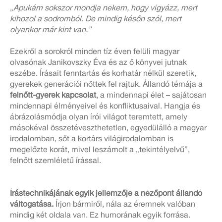
„Apukám sokszor mondja nekem, hogy vigyázz, mert
kihozol a sodromból. De mindig későn szól, mert
olyankor már kint van.”
Ezekről a sorokról minden tíz éven felüli magyar
olvasónak Janikovszky Éva és az ő könyvei jutnak
eszébe. Írásait fenntartás és korhatár nélkül szeretik,
gyerekek generációi nőttek fel rajtuk. Állandó témája a
felnőtt-gyerek kapcsolat
, a mindennapi élet – sajátosan
mindennapi élményeivel és konfliktusaival. Hangja és
ábrázolásmódja olyan írói világot teremtett, amely
másokéval összetéveszthetetlen, egyedülálló a magyar
irodalomban, sőt a kortárs világirodalomban is
megelőzte korát, mivel leszámolt a „tekintélyelvű”,
felnőtt szemléletű írással.
Írástechnikájának egyik jellemzője a nézőpont állandó
váltogatása
.
Írjon bármiről, nála az éremnek valóban
mindig két oldala van. Ez humorának egyik forrása.