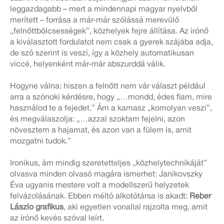
leggazdagabb – mert a mindennapi magyar nyelvből
merített – forrása a már-már szólássá merevülő
„felnőttbölcsességek”, közhelyek fejre állítása. Az írónő
a kiválasztott fordulatot nem csak a gyerek szájába adja,
de szó szerint is veszi, így a közhely automatikusan
viccé, helyenként már-már abszurddá válik.
Hogyne válna: hiszen a felnőtt nem vár választ például
arra a szónoki kérdésre, hogy „…mondd, édes fiam, mire
használod te a fejedet.” Ám a kamasz „komolyan veszi”,
és megválaszolja: „…azzal szoktam fejelni, azon
növesztem a hajamat, és azon van a fülem is, amit
mozgatni tudok.”
Ironikus, ám mindig szeretetteljes „közhelytechnikáját”
olvasva minden olvasó magára ismerhet: Janikovszky
Éva ugyanis mestere volt a modellszerű helyzetek
felvázolásának. Ebben méltó alkotótársa is akadt:
Réber
László grafikus
, aki egyetlen vonallal rajzolta meg, amit
az írónő kevés szóval leírt.