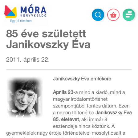
85 éve született
Janikovszky Éva
2011. április 22.
Janikovszky Éva
emlékére
Április 23
-a mind a kiadó, mind a
magyar irodalomtörténet
szempontjából fontos dátum. Ezen
a napon töltené be
Janikovszky Éva
85. életévét
, aki immár 8
esztendeje nincs köztünk. A
gyermeklélek nagy értője történeteivel mosolyt csalt a