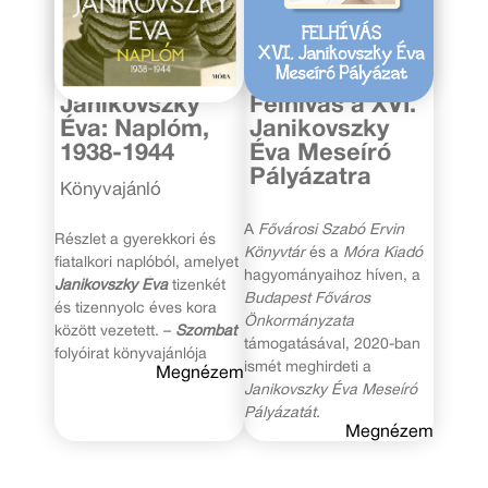
2020. október 13.
2020. március 9.
Janikovszky
Felhívás a XVI.
Éva: Naplóm,
Janikovszky
1938-1944
Éva Meseíró
Pályázatra
Könyvajánló
A
Fővárosi Szabó Ervin
Részlet a gyerekkori és
Könyvtár
és a
Móra Kiadó
fiatalkori naplóból, amelyet
hagyományaihoz híven, a
Janikovszky Éva
tizenkét
Budapest Főváros
és tizennyolc éves kora
Önkormányzata
között vezetett. –
Szombat
támogatásával, 2020-ban
folyóirat könyvajánlója
ismét meghirdeti a
Megnézem
Janikovszky Éva Meseíró
Pályázatát.
Megnézem