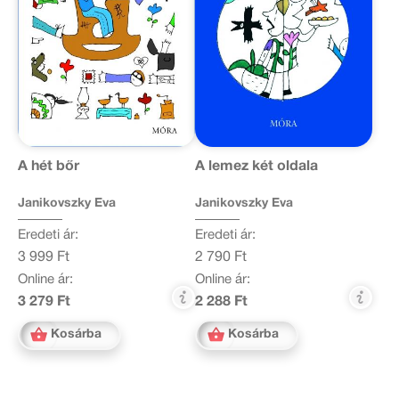
A hét bőr
A lemez két oldala
Janikovszky Éva
Janikovszky Éva
Eredeti ár:
Eredeti ár:
3 999 Ft
2 790 Ft
Online ár:
Online ár:
3 279 Ft
2 288 Ft
Kosárba
Kosárba