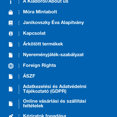
A Kiadóról/About us
Móra Mintabolt
Janikovszky Éva Alapítvány
Kapcsolat
Árkötött termékek
Nyereményjáték-szabályzat
Foreign Rights
ÁSZF
Adatkezelési és Adatvédelmi
Tájékoztató (GDPR)
Online vásárlási és szállítási
feltételek
Kéziratok fogadása