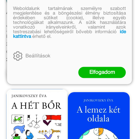
Weboldalunk tartalmának személyre szabott
A tükör előtt
A nagy zuhé
megjelenítése és a böngészési élmény biztosítása
érdekében sütiket (cookie), illetve egyéb
technológiákat alkalmazunk. A sütik használatára
Janikovszky Éva
Janikovszky Éva
vonatkozó irányelveinkről, valamint azok
testreszabási lehetőségeiről bővebb információ
ide
kattintva
érhető el.
Eredeti ár:
Eredeti ár:
2 999 Ft
3 499 Ft
Online ár:
Kedvezményes ár:
Beállítások
2 459 Ft
2 449 Ft
Kosárba
Kosárba
Elfogadom