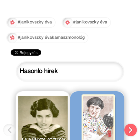
#janikovszky éva
#janikovszky éva
#janikovszky évakamaszmonológ
Hasonló hírek