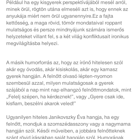
Például ha egy kisgyerek perspektívájából mesél arról,
minek örül, rögtön utána elmeséli azt is, hogy ennek az
anyukája miért nem örül ugyanennyire.Ez a fajta
kettősség, a maga rövid, tömör mondataival roppant
mulatságos és persze mindnyájunk számára ismerős
helyzeteket villant fel, s a két világ konfliktusait ironikus
megvilágításba helyezi.
A másik humorforrás az, hogy az írónő hitelesen szól
akár egy óvodás, akár kisiskolás, akár egy kamasz
gyerek hangján. A felnőtt olvasó lépten-nyomon
szembesül azzal, milyen mulatságosak a gyerek
szájából a nap mint nap elhangzó felnőttmondatok, mint
„Felelj szépen, ha kérdeznek!”, vagy „Gyere csak ide,
kisfiam, beszélni akarok veled!”
Ugyanilyen hiteles Janikovszky Éva hangja, ha egy
felnőtt, mondjuk a szomszédasszony vagy a nagymama
hangján szól. Késői műveiben, a jobbára felnőtteknek
szánt rövid írásokban saját hangján szól. Humorának