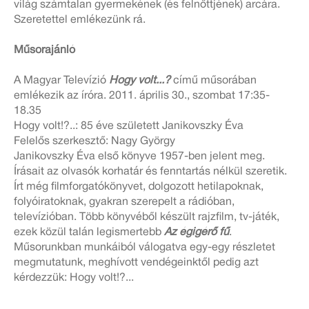
világ számtalan gyermekének (és felnőttjének) arcára.
Szeretettel emlékezünk rá.
Műsorajánló
A Magyar Televízió
Hogy volt...?
című műsorában
emlékezik az íróra. 2011. április 30., szombat 17:35-
18.35
Hogy volt!?..: 85 éve született Janikovszky Éva
Felelős szerkesztő: Nagy György
Janikovszky Éva első könyve 1957-ben jelent meg.
Írásait az olvasók korhatár és fenntartás nélkül szeretik.
Írt még filmforgatókönyvet, dolgozott hetilapoknak,
folyóiratoknak, gyakran szerepelt a rádióban,
televízióban. Több könyvéből készült rajzfilm, tv-játék,
ezek közül talán legismertebb
Az égigérő fű
.
Műsorunkban munkáiból válogatva egy-egy részletet
megmutatunk, meghívott vendégeinktől pedig azt
kérdezzük: Hogy volt!?...