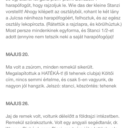
harapófogót, hogy rajzoljuk le. Wie das der kleine Stanzi
vorstellt! Ahogy kilépett az osztályból, rohant le két lány
a Julcsa néniheza harapófogóért, felhoztuk, és az egész
osztály lekopírozta. (Rátettük a rajzlapra, és körülhúztuk.)
Most persze mindenkinek egyforma, és Stanci 1/2-et
adott (ennyire nem tetszik neki a saját harapófogója)!
MÁJUS 20.
Ma volt a zsúrom, minden remekül sikerült.
Megalapítottuk a HATÉKÁ-t! (6 tehenek clubja) Költői
cím, nincs semmi értelme, és csak 5-en vagyunk, de
nagyon jól hangzik. Jelszó: stanci, köszöntés: tehenek
MÁJUS 26.
Jaj de remek volt, voltunk délelőtt a földrajzi intézetben.
Remekül szórakoztunk. Volt egy angyali segédtanár, dr.