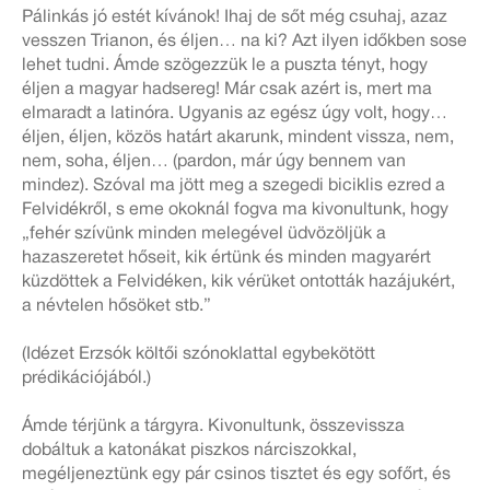
Pálinkás jó estét kívánok! Ihaj de sőt még csuhaj, azaz
vesszen Trianon, és éljen… na ki? Azt ilyen időkben sose
lehet tudni. Ámde szögezzük le a puszta tényt, hogy
éljen a magyar hadsereg! Már csak azért is, mert ma
elmaradt a latinóra. Ugyanis az egész úgy volt, hogy…
éljen, éljen, közös határt akarunk, mindent vissza, nem,
nem, soha, éljen… (pardon, már úgy bennem van
mindez). Szóval ma jött meg a szegedi biciklis ezred a
Felvidékről, s eme okoknál fogva ma kivonultunk, hogy
„fehér szívünk minden melegével üdvözöljük a
hazaszeretet hőseit, kik értünk és minden magyarért
küzdöttek a Felvidéken, kik vérüket ontották hazájukért,
a névtelen hősöket stb.”
(Idézet Erzsók költői szónoklattal egybekötött
prédikációjából.)
Ámde térjünk a tárgyra. Kivonultunk, összevissza
dobáltuk a katonákat piszkos nárciszokkal,
megéljeneztünk egy pár csinos tisztet és egy sofőrt, és