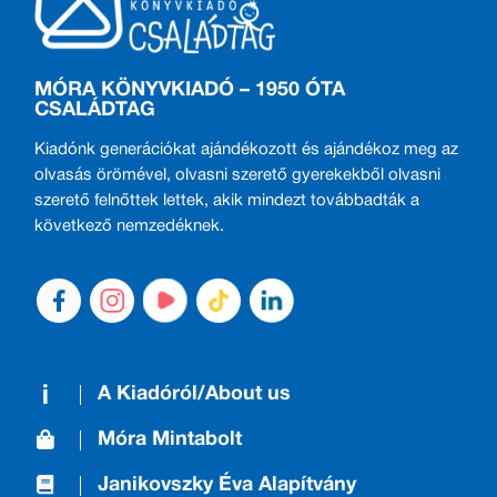
MÓRA KÖNYVKIADÓ – 1950 ÓTA
CSALÁDTAG
Kiadónk generációkat ajándékozott és ajándékoz meg az
olvasás örömével, olvasni szerető gyerekekből olvasni
szerető felnőttek lettek, akik mindezt továbbadták a
következő nemzedéknek.
A Kiadóról/About us
Móra Mintabolt
Janikovszky Éva Alapítvány