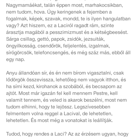
Nagymamáékat, talán éppen most, marhakocsikban,
nem tudom, hova. Úgy keringenek a fejemben a
fogalmak, képek, szavak, mondd, te is ilyen hangulatban
vagy? Azt hiszem, ez a Laciról ragadt rám, szinte
árasztja magából a pesszimizmust és a kétségbeesést.
Sárga csillag, gettó, papok, zsidók, jezsuiták,
öngyilkosság, csendőrök, feljelentés, izgalmak,
sírógörcsök, telefoncsengés, és még száz más, ebből áll
egy nap.
Anyu állandóan sír, és én nem bírom vigasztalni, csak
lődörgök összevissza, lehetőleg nem vagyok itthon, és
ha sírni kezd, kirohanok a szobából, és becsapom az
ajtót. Most már igazán fel kell mennem Pestre, kell
valamit tennem, és veled is akarok beszélni, most nem
tudom elhinni, hogy te lejössz. Legszívesebben
felmentem volna reggel a Lacival, de lehetetlen,
lehetetlen. És most még a vonatokat is leállítják.
Tudod, hogy rendes a Laci? Az az érzésem ugyan, hogy