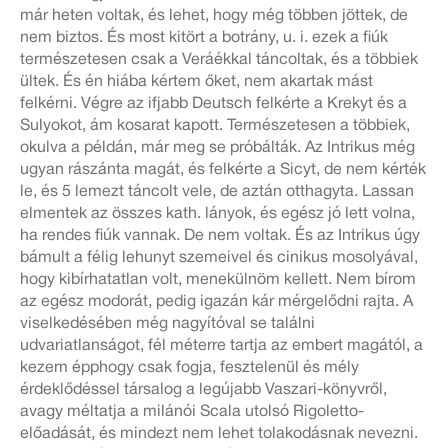
már heten voltak, és lehet, hogy még többen jöttek, de
nem biztos. És most kitört a botrány, u. i. ezek a fiúk
természetesen csak a Veráékkal táncoltak, és a többiek
ültek. És én hiába kértem őket, nem akartak mást
felkérni. Végre az ifjabb Deutsch felkérte a Krekyt és a
Sulyokot, ám kosarat kapott. Természetesen a többiek,
okulva a példán, már meg se próbálták. Az Intrikus még
ugyan rászánta magát, és felkérte a Sicyt, de nem kérték
le, és 5 lemezt táncolt vele, de aztán otthagyta. Lassan
elmentek az összes kath. lányok, és egész jó lett volna,
ha rendes fiúk vannak. De nem voltak. És az Intrikus úgy
bámult a félig lehunyt szemeivel és cinikus mosolyával,
hogy kibírhatatlan volt, menekülnöm kellett. Nem bírom
az egész modorát, pedig igazán kár mérgelődni rajta. A
viselkedésében még nagyítóval se találni
udvariatlanságot, fél méterre tartja az embert magától, a
kezem épphogy csak fogja, fesztelenül és mély
érdeklődéssel társalog a legújabb Vaszari-könyvről,
avagy méltatja a milánói Scala utolsó Rigoletto-
előadását, és mindezt nem lehet tolakodásnak nevezni.