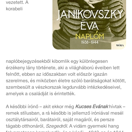
vezetett. A
korabeli
naplóbejegyzésekből kibomlik egy különlegesen
érzékeny lány története, aki a világháború éveiben lett
felnőtt, ebben az időszakban volt először igazán
szerelmes, és miközben életre szóló barátságokat kötött,
szembesült a vészkorszak legdurvább intézkedéseivel,
amelyek a családját is érintették.
A későbbi írónő – akit ekkor még
Kucses Évának
hívtak –
remek stílusban, a rá később is jellemző iróniával mesél
osztálytársairól, barátairól, saját magáról, és persze
tágabb otthonáról,
Szegedről
. A vidám gyermeki hang