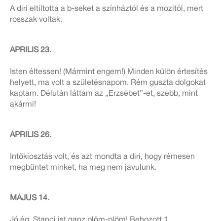
A diri eltiltotta a b-seket a színháztól és a mozitól, mert
rosszak voltak.
ÁPRILIS 23.
Isten éltessen! (Mármint engem!) Minden külön értesítés
helyett, ma volt a születésnapom. Rém guszta dolgokat
kaptam. Délután láttam az „Erzsébet”-et, szebb, mint
akármi!
ÁPRILIS 26.
Intőkiosztás volt, és azt mondta a diri, hogy rémesen
megbüntet minket, ha meg nem javulunk.
MÁJUS 14.
Jó ég, Stanci ist ganz plöm-plöm! Behozott 1