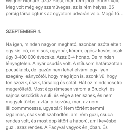
Wagner Richárd, azaz Ricsi, mert rém jóba lettünk vele.
Meg volt még egy szemüveges, az is rém helyes, 35
percig társalogtunk az egyetem udvarán vele. Megértő…
SZEPTEMBER 4.
Na igen, minden nagyon megható, azonban azóta eltelt
egy kis idő, nem sok, ugyebár, kérem, egész kevés, csak
úgy 3-400 000 évecske. Azaz 3-4 hónap. De minden
lényegtelen. A nyár csudás volt. A stílusom határozottan
pocsékabb, de igazán nem lehet elvárni egy ilyen
szegény leányzótól, hogy még írjon is, azonkívül hogy
teniszezik, úszik, társalog és sétál. Hát ez mindenesetre
megerőltető. Most épp rémesen várom a Bruckyt, és
sajnos kezdődik a suli, és vége a tenisznek, és nem
megyek többet aztán a korzóra, mert az nem
illlldommmossss, ugyebár? Nem történt semmi
izgalmas, csak volt szabadtéri, ami rém guzi, csuda
rendes volt, és most épp kitört a háború, ami kevésbé
guzi, azaz rendes. A Pacyval vagyok én jóban. És