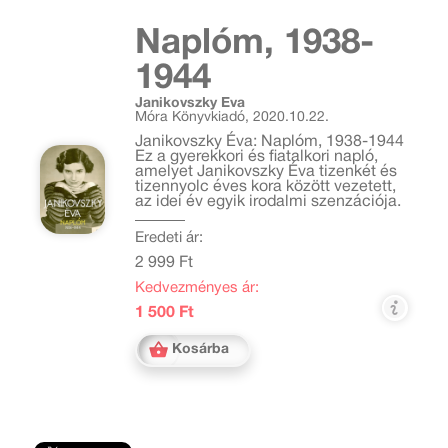
Naplóm, 1938-
1944
Janikovszky Éva
Móra Könyvkiadó, 2020.10.22.
Janikovszky Éva: Naplóm, 1938-1944
Ez a gyerekkori és fiatalkori napló,
amelyet Janikovszky Éva tizenkét és
tizennyolc éves kora között vezetett,
az idei év egyik irodalmi szenzációja.
Eredeti ár:
2 999 Ft
Kedvezményes ár:
1 500 Ft
Kosárba