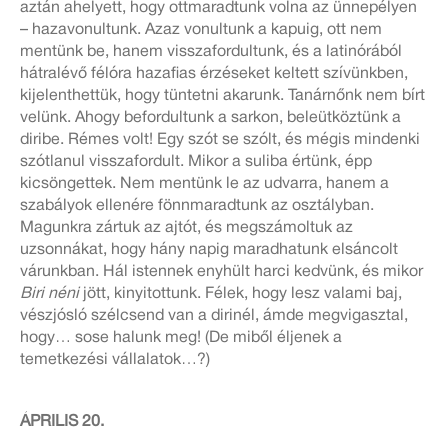
aztán ahelyett, hogy ottmaradtunk volna az ünnepélyen
– hazavonultunk. Azaz vonultunk a kapuig, ott nem
mentünk be, hanem visszafordultunk, és a latinórából
hátralévő félóra hazafias érzéseket keltett szívünkben,
kijelenthettük, hogy tüntetni akarunk. Tanárnőnk nem bírt
velünk. Ahogy befordultunk a sarkon, beleütköztünk a
diribe. Rémes volt! Egy szót se szólt, és mégis mindenki
szótlanul visszafordult. Mikor a suliba értünk, épp
kicsöngettek. Nem mentünk le az udvarra, hanem a
szabályok ellenére fönnmaradtunk az osztályban.
Magunkra zártuk az ajtót, és megszámoltuk az
uzsonnákat, hogy hány napig maradhatunk elsáncolt
várunkban. Hál istennek enyhült harci kedvünk, és mikor
Biri néni
jött, kinyitottunk. Félek, hogy lesz valami baj,
vészjósló szélcsend van a dirinél, ámde megvigasztal,
hogy… sose halunk meg! (De miből éljenek a
temetkezési vállalatok…?)
ÁPRILIS 20.