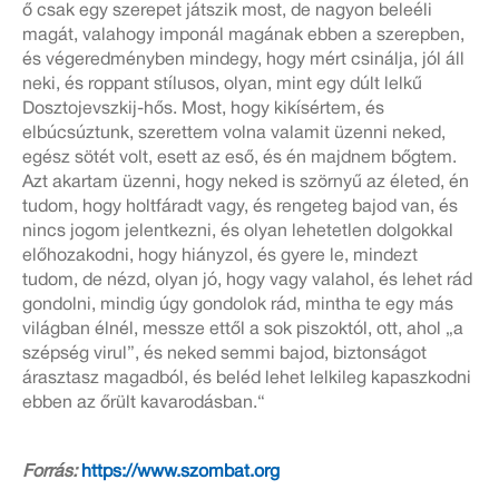
ő csak egy szerepet játszik most, de nagyon beleéli
magát, valahogy imponál magának ebben a szerepben,
és végeredményben mindegy, hogy mért csinálja, jól áll
neki, és roppant stílusos, olyan, mint egy dúlt lelkű
Dosztojevszkij-hős. Most, hogy kikísértem, és
elbúcsúztunk, szerettem volna valamit üzenni neked,
egész sötét volt, esett az eső, és én majdnem bőgtem.
Azt akartam üzenni, hogy neked is szörnyű az életed, én
tudom, hogy holtfáradt vagy, és rengeteg bajod van, és
nincs jogom jelentkezni, és olyan lehetetlen dolgokkal
előhozakodni, hogy hiányzol, és gyere le, mindezt
tudom, de nézd, olyan jó, hogy vagy valahol, és lehet rád
gondolni, mindig úgy gondolok rád, mintha te egy más
világban élnél, messze ettől a sok piszoktól, ott, ahol „a
szépség virul”, és neked semmi bajod, biztonságot
árasztasz magadból, és beléd lehet lelkileg kapaszkodni
ebben az őrült kavarodásban.“
Forrás:
https://www.szombat.org