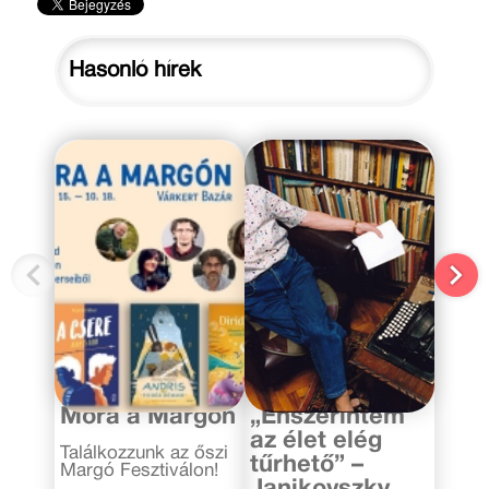
Hasonló hírek
2020. október 8.
2016. április 23.
Móra a Margón
„Énszerintem
az élet elég
Találkozzunk az őszi
tűrhető” –
Margó Fesztiválon!
Janikovszky