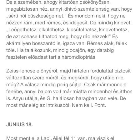
De a szemében, ahogy kitartóan csökönyösen,
magabiztosan néz, annyi kihívó szemtelenség van, hogy
„sérti női büszkeségemet.” És mondom neki, hogy ne
nézzen rám, mert rémes, és idegesít. De mindig kinevet.
„Leégethetsz, elküldhetsz, kicsúfolhatsz, kinevethetsz,
de azt sohase tilthatod meg, hogy rád nézzek!” És
akármilyen bosszantó is, igaza van. Rémes alak, félek
tőle. Ha találkozunk, mindig odajön, egy darabig
fesztelen előadást tart a háromdioptriás
Zeiss-lencse előnyéről, majd hirtelen fordulattal biztosít
változatlan szerelméről, és megkérdi, hogy utálom-e
még? A válasz mindig porig sújtja. Csak már menne a
fenébe, annyi bajom volt már miatta mindenhol és itthon
is. Anyu utálja, és G. halálosan haragban van vele. De
most már elég az Intrikusból. Nem kell. Pont.
JÚNIUS 18.
Most ment el a Laci, éjjel fél 11 van, ma viszik el