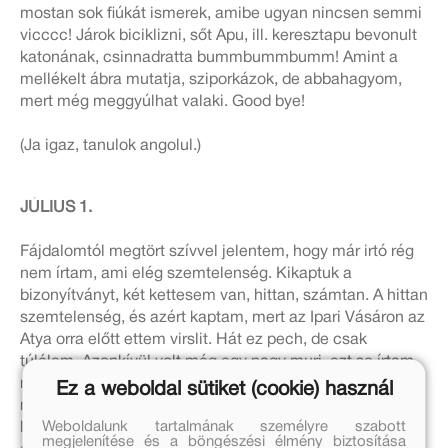
mostan sok fiúkát ismerek, amibe ugyan nincsen semmi
vicccc! Járok biciklizni, sőt Apu, ill. keresztapu bevonult
katonának, csinnadratta bummbummbumm! Amint a
mellékelt ábra mutatja, sziporkázok, de abbahagyom,
mert még meggyúlhat valaki. Good bye!
(Ja igaz, tanulok angolul.)
JÚLIUS 1.
Fájdalomtól megtört szívvel jelentem, hogy már irtó rég
nem írtam, ami elég szemtelenség. Kikaptuk a
bizonyítványt, két kettesem van, hittan, számtan. A hittan
szemtelenség, és azért kaptam, mert az Ipari Vásáron az
Atya orra előtt ettem virslit. Hát ez pech, de csak
túlélem. Azonkívül volt még egy nagy muri, ezt se írtam
még meg. Meg kellett hívnom 18 lányt az osztályból,
Ez a weboldal sütiket (cookie) használ
mert én is voltam náluk. Persze nagyon vegyes társaság
Weboldalunk tartalmának személyre szabott
lett, ui. én vagyok az ütköző az osztályban, mert én
megjelenítése és a böngészési élmény biztosítása