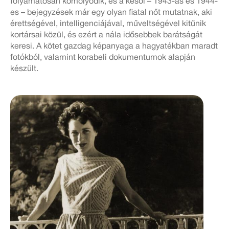
folyamatosan komolyodik, és a késői – 1943-as és 1944-
es – bejegyzések már egy olyan fiatal nőt mutatnak, aki
érettségével, intelligenciájával, műveltségével kitűnik
kortársai közül, és ezért a nála idősebbek barátságát
keresi. A kötet gazdag képanyaga a hagyatékban maradt
fotókból, valamint korabeli dokumentumok alapján
készült.