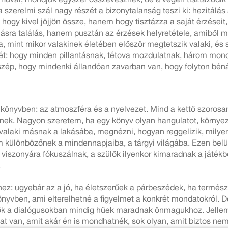
zerelmi szál nagy részét a bizonytalanság teszi ki: hezitálás a
hogy kivel jöjjön össze, hanem hogy tisztázza a saját érzéseit,
ra találás, hanem pusztán az érzések helyretétele, amiből mé
mint mikor valakinek életében először megtetszik valaki, és si
: hogy minden pillantásnak, tétova mozdulatnak, három mond
l szép, hogy mindenki állandóan zavarban van, hogy folyton b
 könyvben: az atmoszféra és a nyelvezet. Mind a kettő szorosa
ynek. Nagyon szeretem, ha egy könyv olyan hangulatot, környez
valaki másnak a lakásába, megnézni, hogyan reggelizik, milyen
 különbözőnek a mindennapjaiba, a tárgyi világába. Ezen belül
viszonyára fókuszálnak, a szülők ilyenkor kimaradnak a játék
.
shez: ugyebár az a jó, ha életszerűek a párbeszédek, ha termé
 könyvben, ami elterelhetné a figyelmet a konkrét mondatokról
lők a dialógusokban mindig hűek maradnak önmagukhoz. Jellem
ndat van, amit akár én is mondhatnék, sok olyan, amit biztos n