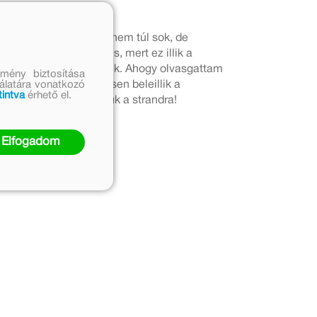
yvben legyenek rajzok, nem túl sok, de
ozott, egyszerű stílus, mert ez illik a
lállított követelménynek. Ahogy olvasgattam
mény biztosítása
sztam volna le: teljesen beleillik a
nálatára vonatkozó
tintva
érhető el.
felel. Bátran vihetjük a strandra!
Elfogadom