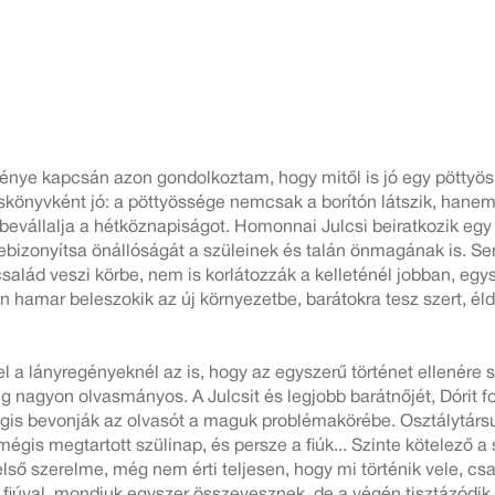
énye kapcsán azon gondolkoztam, hogy mitől is jó egy pöttyös
skönyvként jó: a pöttyössége nemcsak a borítón látszik, hanem 
n bevállalja a hétköznapiságot. Homonnai Julcsi beiratkozik eg
bebizonyítsa önállóságát a szüleinek és talán önmagának is. S
család veszi körbe, nem is korlátozzák a kelleténél jobban, eg
 hamar beleszokik az új környezetbe, barátokra tesz szert, él
tel a lányregényeknél az is, hogy az egyszerű történet ellenér
ig nagyon olvasmányos. A Julcsit és legjobb barátnőjét, Dórit 
gis bevonják az olvasót a maguk problémakörébe. Osztálytársu
gis megtartott szülinap, és persze a fiúk... Szinte kötelező a
lső szerelme, még nem érti teljesen, hogy mi történik vele, cs
iúval, mondjuk egyszer összevesznek, de a végén tisztázódik a