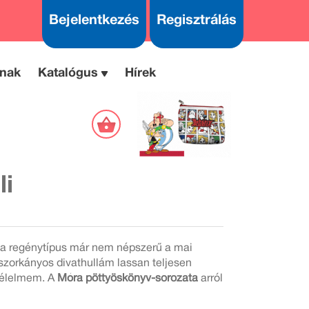
Bejelentkezés
Regisztrálás
nak
Katalógus
Hírek
li
 a regénytípus már nem népszerű a mai
szorkányos divathullám lassan teljesen
 félelmem. A
Móra pöttyöskönyv-sorozata
arról