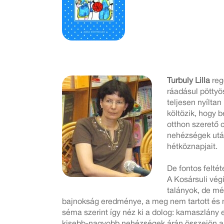
Turbuly Lilla
reg
ráadásul pöttyö
teljesen nyílta
költözik, hogy 
otthon szerető 
nehézségek után
hétköznapjait.
De fontos felté
A Kosársuli vég
talányok, de mé
bajnokság eredménye, a meg nem tartott és mé
séma szerint így néz ki a dolog: kamaszlány e
kisebb-nagyobb nehézségek árán összejön a f