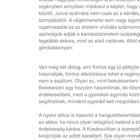
regényben annyiban módosul a képlet, hogy a s
között. Julcsi számára nem csak az a kérdés, 
szimpátiától. A végkimenetel sem nagy egymás
izgalmasabb ez az érzelmi vívódás számomra, 
apróságok adják a kamaszszerelem szépségét
legalább akkora, mint az első csóknak. Attó
gördülékenyen.
Van még két dolog, ami fontos egy jó pöttyös
használják, fontos alkotórésze lehet a regén
nem a sajátom. Olyan ez, mint bekukkantani 
Belekerülni egy hozzám hasonlónak, de tőlem
érdekesebbek, mert a gyerekek egymás közti 
segíthetnek, mindent egyedül kell megoldani
A nyelvi stílus is hasonló a hangulatteremté
ez akkor, ha nincs olyan letaglózó kaland a
érdekesség kárára. A Kosársuliban a szerep
kirajzolják az adott karaktert. Sok olyan mo