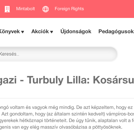
Mintabolt
Foreign Rights
Könyvek
Akciók
Újdonságok
Pedagógusok
azi - Turbuly Lilla: Kosársu
ongó voltam és vagyok még mindig. De azt képzeltem, hogy ez
Azt gondoltam, hogy (az általam szintén kedvelt) vámpíros-bo
 gyerekek hétköznapi történeteit. De úgy tűnik, alaptalan volt a
genis van egy elég masszív olvasóbázisa a pöttyösöknek.