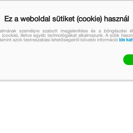
át, az az illusztráció. Részemről elvárás, hogy egy pöttyös kön
Ez a weboldal sütiket (cookie) használ
szthatok, ne is akármilyen: a legjobb a vonalas, nem túl kidolg
ajzai nagy örömömre teljesen megfelelnek ennek az általam fe
talmának személyre szabott megjelenítése és a böngészési él
 tizenhárom éves lennék, és a nyaraló poros könyvespolcáról halá
 (cookie), illetve egyéb technológiákat alkalmazunk. A sütik hasz
valamint azok testreszabási lehetőségeiről bővebb információ
ide kat
elcsépelt. A műfaji és szórakoztató kritériumnak egyaránt meg