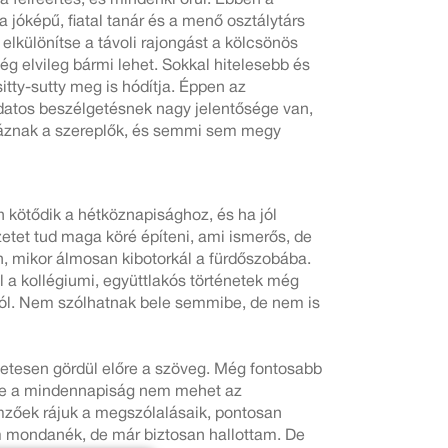
 jóképű, fiatal tanár és a menő osztálytárs
 elkülönítse a távoli rajongást a kölcsönös
g elvileg bármi lehet. Sokkal hitelesebb és
tty-sutty meg is hódítja. Éppen az
atos beszélgetésnek nagy jelentősége van,
énáznak a szereplők, és semmi sem megy
n kötődik a hétköznapisághoz, és ha jól
etet tud maga köré építeni, ami ismerős, de
, mikor álmosan kibotorkál a fürdőszobába.
 a kollégiumi, együttlakós történetek még
ból. Nem szólhatnak bele semmibe, de nem is
szetesen gördül előre a szöveg. Még fontosabb
. De a mindennapiság nem mehet az
zőek rájuk a megszólalásaik, pontosan
em mondanék, de már biztosan hallottam. De