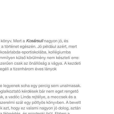
 könyv. Mert a
Kosársuli
nagyon jó, és
a történet egészén. Jó például azért, mert
y kosárlabda-sportiskolába, kollégiumba
emmilyen külső körülmény nem készteti erre:
yszerűen csak az önállóság a vágya. A kezdeti
degéli a tizenhárom éves lányok
e se legyenek soha egy percig sem unalmasak.
foglalkoztató kérdések bár nem eget rengető
k, a vadóc Linda rejtélye, a meccsek és a
 szerelmi szál egy pöttyös könyvben. A bevett
ak azt, hogy ez valami nagyon jó dolog, aztán
 félreértés, és mindenki örül. Ebben a