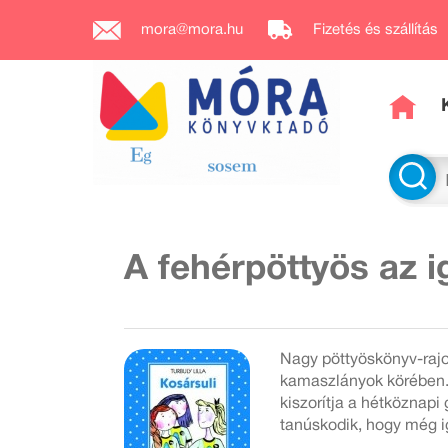
mora@mora.hu
Fizetés és szállítás
A fehérpöttyös az ig
Nagy pöttyöskönyv-raj
kamaszlányok körében. 
kiszorítja a hétköznapi
tanúskodik, hogy még i