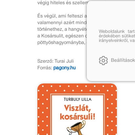
végig hiteles és szellemes a szöveg.
És végül, ami felteszi a pöttyösségre a koron
valamennyi azért mindenképpen. És ha már vála
történethez, a hangvételhez.
Keszeg Ágnes
r
Weboldalunk tar
a Kosársulit, egészen olyan volt, mintha újra
érdekében sütiket
irányelveinkről, 
pöttyöshagyományba, de mégsem ódivatú, nem 
Beállítások
Szerző: Turai Juli
Forrás:
pagony.hu