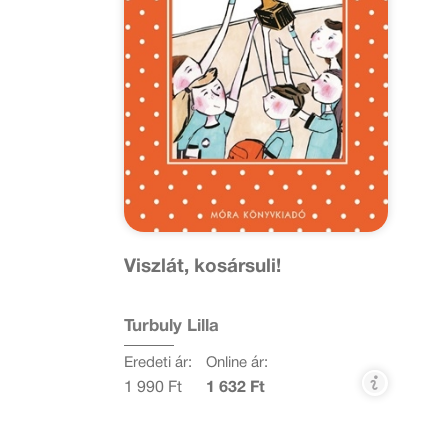
Viszlát, kosársuli!
Turbuly Lilla
Eredeti ár:
Online ár:
1 990 Ft
1 632 Ft