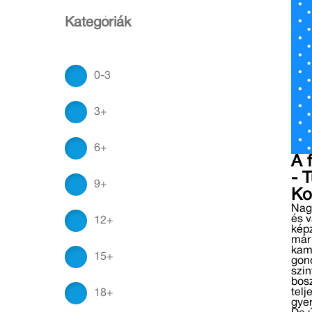
Kategóriák
0-3
3+
6+
A 
- T
9+
Ko
Nag
és 
12+
képz
már
kam
15+
gond
szin
bos
telj
18+
gyer