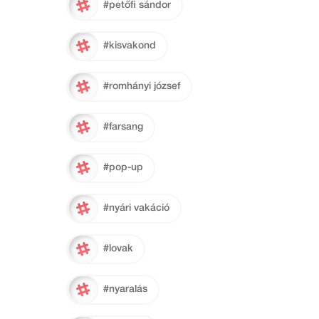
#petőfi sándor
#kisvakond
#romhányi józsef
#farsang
#pop-up
#nyári vakáció
#lovak
#nyaralás