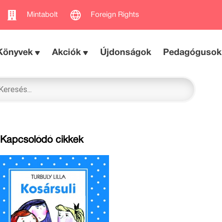
Mintabolt
Foreign Rights
Könyvek
Akciók
Újdonságok
Pedagógusok
Kapcsolódó cikkek