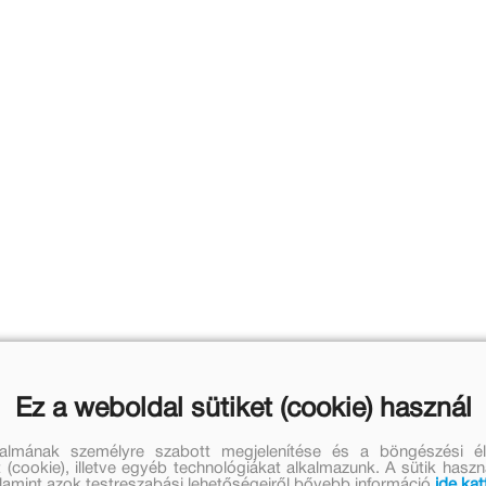
Ez a weboldal sütiket (cookie) használ
talmának személyre szabott megjelenítése és a böngészési él
 (cookie), illetve egyéb technológiákat alkalmazunk. A sütik hasz
valamint azok testreszabási lehetőségeiről bővebb információ
ide kat