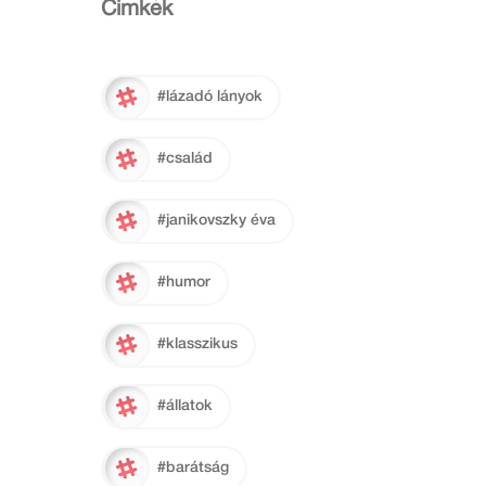
Cimkék
#lázadó lányok
#család
#janikovszky éva
#humor
#klasszikus
#állatok
#barátság