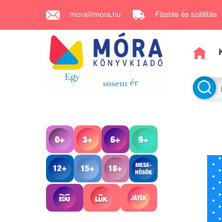
mora@mora.hu
Fizetés és szállítás