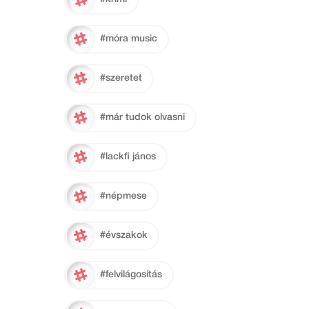
#móra music
#szeretet
#már tudok olvasni
#lackfi jános
#népmese
#évszakok
#felvilágosítás