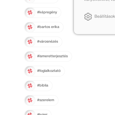
#képregény
Beállítások
#bartos erika
#városnézés
#ismeretterjesztés
#foglalkoztató
#biblia
#szerelem
#krimi