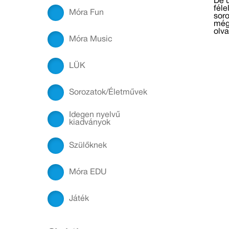
De ú
fél
Móra Fun
soro
még
olva
Móra Music
LÜK
Sorozatok/Életművek
Idegen nyelvű
kiadványok
Szülőknek
Móra EDU
Játék