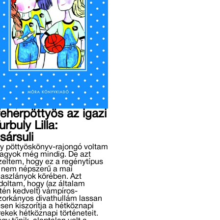
fehérpöttyös az igazi
urbuly Lilla:
sársuli
y pöttyöskönyv-rajongó voltam
vagyok még mindig. De azt
eltem, hogy ez a regénytípus
 nem népszerű a mai
aszlányok körében. Azt
oltam, hogy (az általam
tén kedvelt) vámpíros-
zorkányos divathullám lassan
esen kiszorítja a hétköznapi
ekek hétköznapi történeteit.