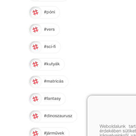
#póni
#vers
#sci-fi
#kutyák
#matricás
#fantasy
#dinoszaurusz
Weboldalunk tar
érdekében sütiket
#járművek
irányelveinkről, 