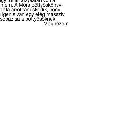
gy tűnik, alaptalan volt a
elmem. A Móra pöttyöskönyv-
zata arról tanúskodik, hogy
 igenis van egy elég masszív
sóbázisa a pöttyösöknek.
Megnézem