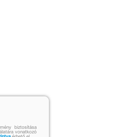
mény biztosítása
nálatára vonatkozó
tintva
érhető el.