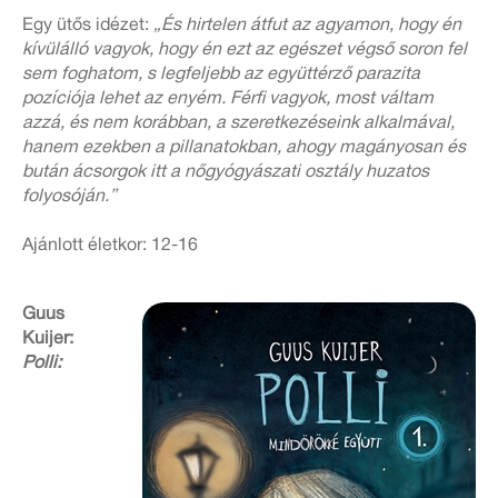
Egy ütős idézet:
„És hirtelen átfut az agyamon, hogy én
kívülálló vagyok, hogy én ezt az egészet végső soron fel
sem foghatom, s legfeljebb az együttérző parazita
pozíciója lehet az enyém. Férfi vagyok, most váltam
azzá, és nem korábban, a szeretkezéseink alkalmával,
hanem ezekben a pillanatokban, ahogy magányosan és
bután ácsorgok itt a nőgyógyászati osztály huzatos
folyosóján.”
Ajánlott életkor: 12-16
Guus
Kuijer:
Polli: