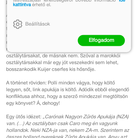
testreszabási lehetőségeiről bővebb információ
ide
jelentős szerzőit listázza.
kattintva
érhető el.
A kötet műfaja: Amikor a jóléti társadalom kineveti
önmagát: hiába a görcsös píszíség, így is bőven adódik
Beállítások
feszültség, ami időnként igencsak mókásan és abszurd
módon csapódik le a gyerekekben. Például Polli a
Elfogadom
rasszizmusellenes oktatásból csak annyit szűr le, hogy
nyomi krumplinak lehet nevezni a marokkói
osztálytársakat, de másnak nem. Szóval a marokkói
osztálytársakkal már egy jót veszekedni sem lehet,
bosszankodik Kuijer cserfes kis hősnője.
A történet röviden: Polli minden vágya, hogy költő
legyen, sőt, link apukája is költő. Adódik ebből elegendő
konfliktusa ahhoz, hogy a szerző mindezzel megtöltsön
egy könyvet? Á, dehogy!
Egy ütős idézet:
„Carónak Nagyon Zűrös Apukája (NZA)
van. (…) Az osztályban csak Caro meg én vagyunk
hollandok. Neki NZA-ja van, nekem ZA-m. Szerintem az
összes holland gyereknek Zűrös Apukája van. Anyu azt