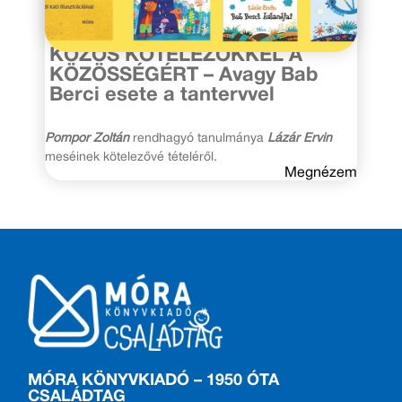
2021. február 26.
KÖZÖS KÖTELEZŐKKEL A
KÖZÖSSÉGÉRT – Avagy Bab
Berci esete a tantervvel
Pompor Zoltán
rendhagyó tanulmánya
Lázár Ervin
meséinek kötelezővé tételéről.
Megnézem
MÓRA KÖNYVKIADÓ – 1950 ÓTA
CSALÁDTAG