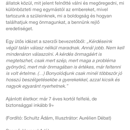
állatok közül, mit jelent felnőtté válni és megöregedni, mi
különbözteti meg egymástól az embereket, mivel
tartozunk a szüleinknek, mi a boldogság és hogyan
találhatjuk meg önmagunkat, a bennünk rejlő
eredetiséget.
Egy ütős idézet a szerzői bevezetőből:
„Kérdéseink
végül talán válasz nélkül maradnak. Annál jobb. Nem kell
mindenáron válaszolni. A kérdés önmagáért is
megtetszhet, csak mert szép, mert maga a probléma
gyönyörű, mert már önmagában is értékes, már feltenni
is volt értelme. (…) Bonyolódjunk csak minél többször jó
hosszú beszélgetésekbe a gyerekekkel, azzal kicsik és
nagyok egyaránt nyerhetnek.”
Ajánlott életkor: már 7 éves kortól felfelé, de
biztonsággal inkább 9+
(Fordító: Schultz Ádám, Illusztrátor: Aurélien Débat)