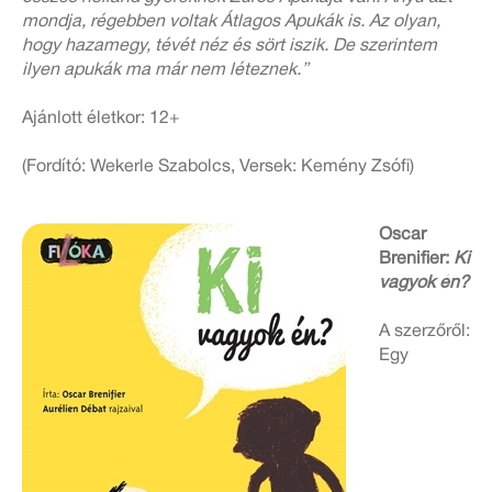
mondja, régebben voltak Átlagos Apukák is. Az olyan,
hogy hazamegy, tévét néz és sört iszik. De szerintem
ilyen apukák ma már nem léteznek.”
Ajánlott életkor: 12+
(Fordító: Wekerle Szabolcs, Versek: Kemény Zsófi)
Oscar
Brenifier:
Ki
vagyok én?
A szerzőről:
Egy