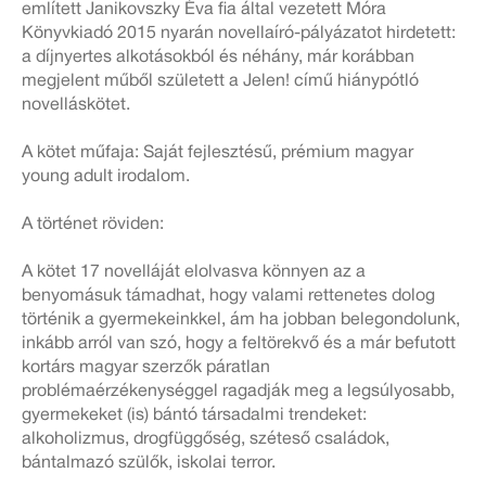
említett Janikovszky Éva fia által vezetett Móra
Könyvkiadó 2015 nyarán novellaíró-pályázatot hirdetett:
a díjnyertes alkotásokból és néhány, már korábban
megjelent műből született a Jelen! című hiánypótló
novelláskötet.
A kötet műfaja: Saját fejlesztésű, prémium magyar
young adult irodalom.
A történet röviden:
A kötet 17 novelláját elolvasva könnyen az a
benyomásuk támadhat, hogy valami rettenetes dolog
történik a gyermekeinkkel, ám ha jobban belegondolunk,
inkább arról van szó, hogy a feltörekvő és a már befutott
kortárs magyar szerzők páratlan
problémaérzékenységgel ragadják meg a legsúlyosabb,
gyermekeket (is) bántó társadalmi trendeket:
alkoholizmus, drogfüggőség, széteső családok,
bántalmazó szülők, iskolai terror.