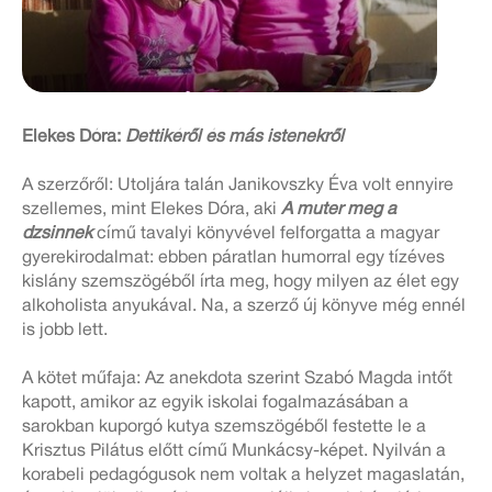
Elekes Dóra:
Dettikéről és más istenekről
A szerzőről: Utoljára talán Janikovszky Éva volt ennyire
szellemes, mint Elekes Dóra, aki
A muter meg a
dzsinnek
című tavalyi könyvével felforgatta a magyar
gyerekirodalmat: ebben páratlan humorral egy tízéves
kislány szemszögéből írta meg, hogy milyen az élet egy
alkoholista anyukával. Na, a szerző új könyve még ennél
is jobb lett.
A kötet műfaja: Az anekdota szerint Szabó Magda intőt
kapott, amikor az egyik iskolai fogalmazásában a
sarokban kuporgó kutya szemszögéből festette le a
Krisztus Pilátus előtt című Munkácsy-képet. Nyilván a
korabeli pedagógusok nem voltak a helyzet magaslatán,