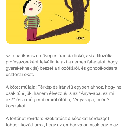
szimpatikus szemüveges francia fickó, aki a filozófia
professzoraként felvállalta azt a nemes faladatot, hogy
gyerekeknek (is) beszél a filozófiáról, és gondolkodásra
ösztönzi őket.
A kötet műfaja: Térkép és iránytű egyben ahhoz, hogy ne
csak túléljük, hanem élvezzük is az "Anya-apa, ez mi
ez?" és a még emberpróbálóbb, "Anya-apa, miért?"
korszakot.
A történet röviden: Szókratész alsósokat kérdezget
többek között arról, hogy az ember vajon csak egy-e az