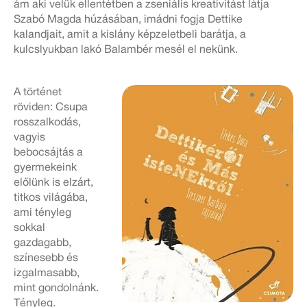
ám aki velük ellentétben a zseniális kreativitást látja
Szabó Magda húzásában, imádni fogja Dettike
kalandjait, amit a kislány képzeletbeli barátja, a
kulcslyukban lakó Balambér mesél el nekünk.
A történet
röviden: Csupa
rosszalkodás,
vagyis
bebocsájtás a
gyermekeink
előlünk is elzárt,
titkos világába,
ami tényleg
sokkal
gazdagabb,
színesebb és
izgalmasabb,
mint gondolnánk.
Tényleg.