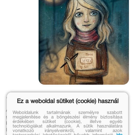
Mindörökké együtt
Ez a weboldal sütiket (cookie) használ
A szerzőről: A holland és egyben a kortárs nemzetközi
Weboldalunk tartalmának személyre szabott
gyermekirodalom 73 esztendős nagyágyúja, aki eddig
megjelenítése és a böngészési élmény biztosítása
érdekében sütiket (cookie), illetve egyéb
közel 50 könyvet jegyez: a neve önálló fejezet bármelyik
technológiákat alkalmazunk. A sütik használatára
lexikonban, amely a mindenkori gyermekirodalom
vonatkozó irányelveinkről, valamint azok