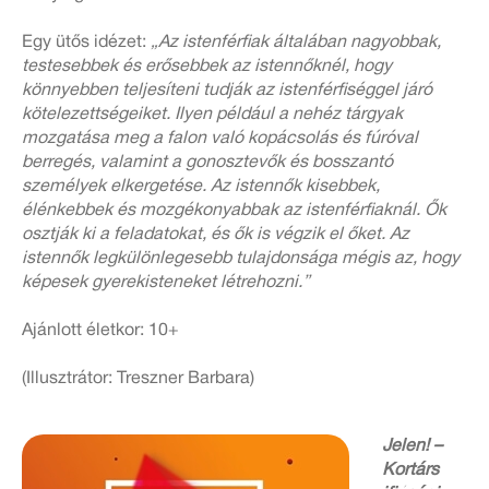
Egy ütős idézet:
„Az istenférfiak általában nagyobbak,
testesebbek és erősebbek az istennőknél, hogy
könnyebben teljesíteni tudják az istenférfiséggel járó
kötelezettségeiket. Ilyen például a nehéz tárgyak
mozgatása meg a falon való kopácsolás és fúróval
berregés, valamint a gonosztevők és bosszantó
személyek elkergetése. Az istennők kisebbek,
élénkebbek és mozgékonyabbak az istenférfiaknál. Ők
osztják ki a feladatokat, és ők is végzik el őket. Az
istennők legkülönlegesebb tulajdonsága mégis az, hogy
képesek gyerekisteneket létrehozni.”
Ajánlott életkor: 10+
(Illusztrátor: Treszner Barbara)
Jelen! –
Kortárs