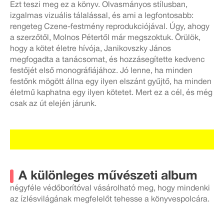
Ezt teszi meg ez a könyv. Olvasmányos stílusban,
izgalmas vizuális tálalással, és ami a legfontosabb:
rengeteg Czene-festmény reprodukciójával. Úgy, ahogy
a szerzőtől, Molnos Pétertől már megszoktuk. Örülök,
hogy a kötet életre hívója, Janikovszky János
megfogadta a tanácsomat, és hozzásegítette kedvenc
festőjét első monográfiájához. Jó lenne, ha minden
festőnk mögött állna egy ilyen elszánt gyűjtő, ha minden
életmű kaphatna egy ilyen kötetet. Mert ez a cél, és még
csak az út elején járunk.
A különleges művészeti album
négyféle védőborítóval vásárolható meg, hogy mindenki
az ízlésvilágának megfelelőt tehesse a könyvespolcára.