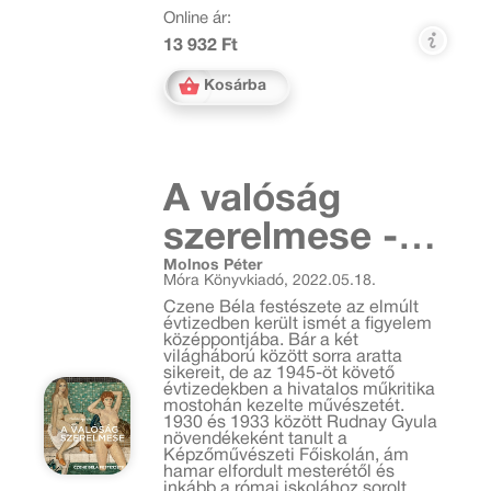
Online ár:
13 932 Ft
Kosárba
A valóság
szerelmese -
Molnos Péter
Czene Béla
Móra Könyvkiadó, 2022.05.18.
festészete
Czene Béla festészete az elmúlt
évtizedben került ismét a figyelem
középpontjába. Bár a két
világháború között sorra aratta
sikereit, de az 1945-öt követő
évtizedekben a hivatalos műkritika
mostohán kezelte művészetét.
1930 és 1933 között Rudnay Gyula
növendékeként tanult a
Képzőművészeti Főiskolán, ám
hamar elfordult mesterétől és
inkább a római iskolához sorolt