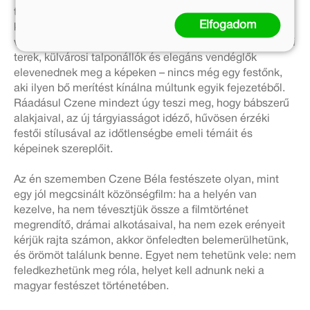
tehetünk a fiatalságunk, a szüleink életének kulisszái
Elfogadom
közé. Futballstadionok, presszók, kertvendéglők, orvosi
várótermek, strandok és fürdők, római utcák és moszkvai
terek, külvárosi talponállók és elegáns vendéglők
elevenednek meg a képeken – nincs még egy festőnk,
aki ilyen bő merítést kínálna múltunk egyik fejezetéből.
Ráadásul Czene mindezt úgy teszi meg, hogy bábszerű
alakjaival, az új tárgyiasságot idéző, hűvösen érzéki
festői stílusával az időtlenségbe emeli témáit és
képeinek szereplőit.
Az én szememben Czene Béla festészete olyan, mint
egy jól megcsinált közönségfilm: ha a helyén van
kezelve, ha nem tévesztjük össze a filmtörténet
megrendítő, drámai alkotásaival, ha nem ezek erényeit
kérjük rajta számon, akkor önfeledten belemerülhetünk,
és örömöt találunk benne. Egyet nem tehetünk vele: nem
feledkezhetünk meg róla, helyet kell adnunk neki a
magyar festészet történetében.