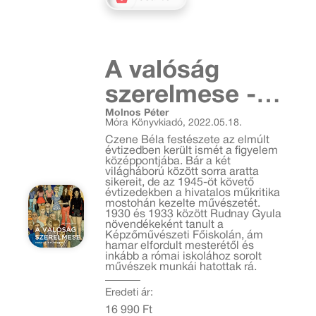
A valóság
szerelmese -
Molnos Péter
Czene Béla
Móra Könyvkiadó, 2022.05.18.
festészete
Czene Béla festészete az elmúlt
évtizedben került ismét a figyelem
középpontjába. Bár a két
világháború között sorra aratta
sikereit, de az 1945-öt követő
évtizedekben a hivatalos műkritika
mostohán kezelte művészetét.
1930 és 1933 között Rudnay Gyula
növendékeként tanult a
Képzőművészeti Főiskolán, ám
hamar elfordult mesterétől és
inkább a római iskolához sorolt
művészek munkái hatottak rá.
Eredeti ár:
16 990 Ft