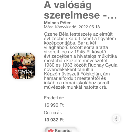
A valóság
szerelmese -
Molnos Péter
Czene Béla
Móra Könyvkiadó, 2022.05.18.
festészete
Czene Béla festészete az elmúlt
évtizedben került ismét a figyelem
középpontjába. Bár a két
világháború között sorra aratta
sikereit, de az 1945-öt követő
évtizedekben a hivatalos műkritika
mostohán kezelte művészetét.
1930 és 1933 között Rudnay Gyula
növendékeként tanult a
Képzőművészeti Főiskolán, ám
hamar elfordult mesterétől és
inkább a római iskolához sorolt
művészek munkái hatottak rá.
Eredeti ár:
16 990 Ft
Online ár:
13 932 Ft
Kosárba