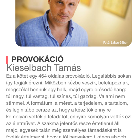
PROVOKÁCIÓ
Kieselbach Tamás
Ez a kötet egy 464 oldalas provokáció. Legalábbis sokan
így fogják érezni. Miközben kézbe veszik, belelapoznak,
megszólal bennük egy halk, majd egyre erősödő hang:
túl nagy, túl vastag, túl színes, túl gazdag. Valami nem
stimmel. A formátum, a méret, a terjedelem, a tartalom,
és leginkább persze az, hogy a készítők ennyire
komolyan vették a feladatot, ennyire komolyan vették ezt
az életművet. A szakma jelentős része értetlenül áll
majd, egyesek talán még személyes támadásként is
fogják értelmezni, hogy a jól begyakorolt kánon alsóbb