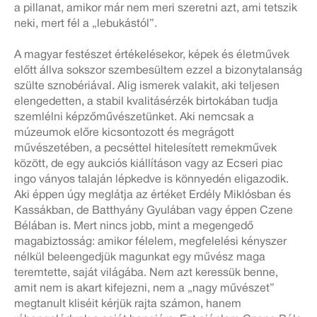
a pillanat, amikor már nem meri szeretni azt, ami tetszik
neki, mert fél a „lebukástól”.
A magyar festészet értékelésekor, képek és életművek
előtt állva sokszor szembesültem ezzel a bizonytalanság
szülte sznobériával. Alig ismerek valakit, aki teljesen
elengedetten, a stabil kvalitásérzék birtokában tudja
szemlélni képzőművészetünket. Aki nemcsak a
múzeumok előre kicsontozott és megrágott
művészetében, a pecséttel hitelesített remekművek
között, de egy aukciós kiállításon vagy az Ecseri piac
ingo ványos talaján lépkedve is könnyedén eligazodik.
Aki éppen úgy meglátja az értéket Erdély Miklósban és
Kassákban, de Batthyány Gyulában vagy éppen Czene
Bélában is. Mert nincs jobb, mint a megengedő
magabiztosság: amikor félelem, megfelelési kényszer
nélkül beleengedjük magunkat egy művész maga
teremtette, saját világába. Nem azt keressük benne,
amit nem is akart kifejezni, nem a „nagy művészet”
megtanult kliséit kérjük rajta számon, hanem