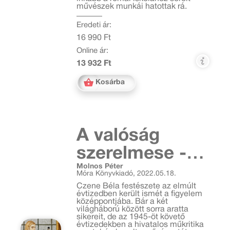
művészek munkái hatottak rá.
Eredeti ár:
16 990 Ft
Online ár:
13 932 Ft
Kosárba
A valóság
szerelmese -
Molnos Péter
Czene Béla
Móra Könyvkiadó, 2022.05.18.
festészete
Czene Béla festészete az elmúlt
évtizedben került ismét a figyelem
középpontjába. Bár a két
világháború között sorra aratta
sikereit, de az 1945-öt követő
évtizedekben a hivatalos műkritika