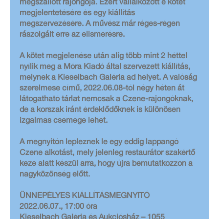
megszállott rajongója. Ezért vállalkozott e kötet
megjelentetésére és egy kiállítás
megszervezésére. A művész már réges-régen
rászolgált erre az elismerésre.
A kötet megjelenése után alig több mint 2 héttel
nyílik meg a Móra Kiadó által szervezett kiállítás,
melynek a Kieselbach Galéria ad helyet. A valóság
szerelmese című, 2022.06.08-tól négy héten át
látogatható tárlat nemcsak a Czene-rajongóknak,
de a korszak iránt érdeklődőknek is különösen
izgalmas csemege lehet.
A megnyitón lepleznek le egy eddig lappangó
Czene alkotást, mely jelenleg restaurátor szakértő
keze alatt készül arra, hogy újra bemutatkozzon a
nagyközönség előtt.
ÜNNEPÉLYES KIÁLLÍTÁSMEGNYITÓ
2022.06.07., 17:00 óra
Kieselbach Galéria és Aukciósház – 1055