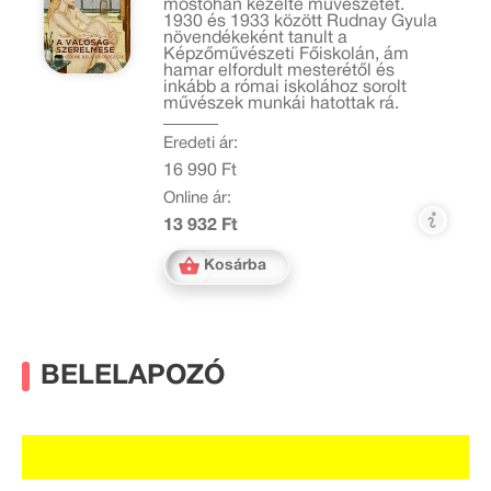
mostohán kezelte művészetét.
1930 és 1933 között Rudnay Gyula
növendékeként tanult a
Képzőművészeti Főiskolán, ám
hamar elfordult mesterétől és
inkább a római iskolához sorolt
művészek munkái hatottak rá.
Eredeti ár:
16 990 Ft
Online ár:
13 932 Ft
Kosárba
BELELAPOZÓ