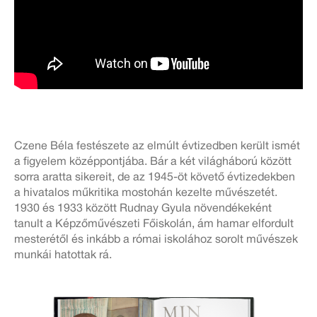
Czene Béla festészete az elmúlt évtizedben került ismét
a figyelem középpontjába. Bár a két világháború között
sorra aratta sikereit, de az 1945-öt követő évtizedekben
a hivatalos műkritika mostohán kezelte művészetét.
1930 és 1933 között Rudnay Gyula növendékeként
tanult a Képzőművészeti Főiskolán, ám hamar elfordult
mesterétől és inkább a római iskolához sorolt művészek
munkái hatottak rá.