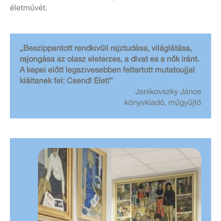
életművét.
„Beszippantott rendkívüli rajztudása, világlátása,
rajongása az olasz életérzés, a divat és a nők iránt.
A képei előtt legszívesebben feltartott mutatóujjal
kiáltanék fel: Csend! Élet!”
Janikovszky János
könyvkiadó, műgyűjtő