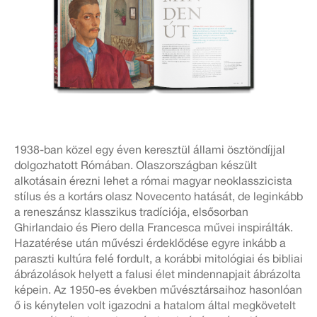
1938-ban közel egy éven keresztül állami ösztöndíjjal
dolgozhatott Rómában. Olaszországban készült
alkotásain érezni lehet a római magyar neoklasszicista
stílus és a kortárs olasz Novecento hatását, de leginkább
a reneszánsz klasszikus tradíciója, elsősorban
Ghirlandaio és Piero della Francesca művei inspirálták.
Hazatérése után művészi érdeklődése egyre inkább a
paraszti kultúra felé fordult, a korábbi mitológiai és bibliai
ábrázolások helyett a falusi élet mindennapjait ábrázolta
képein. Az 1950-es években művésztársaihoz hasonlóan
ő is kénytelen volt igazodni a hatalom által megkövetelt