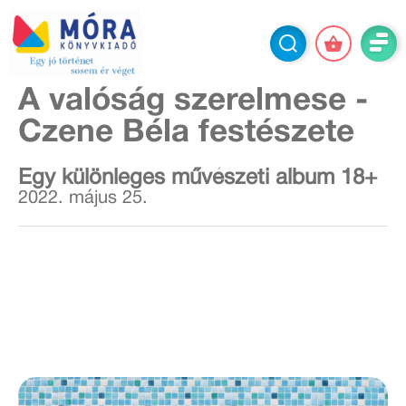
A valóság szerelmese -
Czene Béla festészete
Egy különleges művészeti album 18+
2022. május 25.
Az életműkiállítás 2022. július 6-ig tekinthető meg
a Kieselbach Galériában,
minden nap 10:00 –
18:00 óráig.