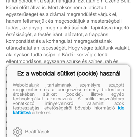
ráhangolódunk a saját hangjára. Ezt ajánlom Czene Béla
képei előtt állva is. Mert akkor nem a letisztult
egyszerűséget és a drámai megrendülést várjuk el,
hanem felismerjük és megcsodáljuk a mesterségbeli
tudást, az anyag „megmunkálásának” tapintásra ingerlő
érzékiségét, a festés iránti alázatot, a frappáns
komponálást és a korhangulat megragadásának
utánozhatatlan képességét. Hogy végre találtunk valakit,
aki nyakon tudta csípni a Kádár-kor végte lenül
ellentmondásos, egyszerre szürke és színes, rab és
szabad, prűd és erotikus, egyszerre keleti és nyugati
Ez a weboldal sütiket (cookie) használ
miliőjét. A gulyáskommunizmus sajátos retró világának
utált, de néha visszarévedő nosztalgiával emlegetett
Weboldalunk tartalmának személyre szabott
évtizedeit, a kotyogós kávéfőzők, a feszülő
megjelenítése és a böngészési élmény biztosítása
érdekében sütiket (cookie), illetve egyéb
miniszoknyák, a vicces szemüvegkeretek, az olasz
technológiákat alkalmazunk. A sütik használatára
divatlapokból leutánzott pszeudokapitalista életérzés
vonatkozó irányelveinkről, valamint azok
testreszabási lehetőségeiről bővebb információ
ide
korszakát. A kortárs vizuális kultúra – a reklámoktól a
kattintva
érhető el.
lakberendezésen át a tévésorozatokig – már hosszú
évek óta a mid-century, az ötvenes, hatvanas és
hetvenes évek lázában ég. Czene képeit nézve
Beállítások
teleihatjuk magunkat ezzel a korszakkal, időutazást