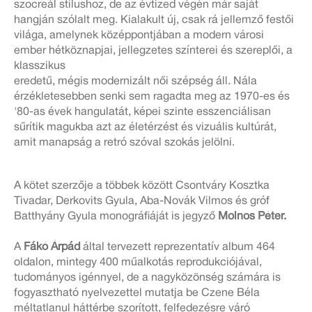
szocreál stílushoz, de az évtized végén már saját
hangján szólalt meg. Kialakult új, csak rá jellemző festői
világa, amelynek középpontjában a modern városi
ember hétköznapjai, jellegzetes színterei és szereplői, a
klasszikus
eredetű, mégis modernizált női szépség áll. Nála
érzékletesebben senki sem ragadta meg az 1970-es és
'80-as évek hangulatát, képei szinte esszenciálisan
sűrítik magukba azt az életérzést és vizuális kultúrát,
amit manapság a retró szóval szokás jelölni.
A kötet szerzője a többek között Csontváry Kosztka
Tivadar, Derkovits Gyula, Aba-Novák Vilmos és gróf
Batthyány Gyula monográfiáját is jegyző
Molnos Péter.
A
Fákó Árpád
által tervezett reprezentatív album 464
oldalon, mintegy 400 műalkotás reprodukciójával,
tudományos igénnyel, de a nagyközönség számára is
fogyasztható nyelvezettel mutatja be Czene Béla
méltatlanul háttérbe szorított, felfedezésre váró