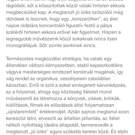
régióiból, sőt a kitaszítottak közül valaki hirtelen ekkora
megbecsülést kap. A megtanult jó ízlés szószólói még
dühösek is lesznek, hogy egy „korszerűtlen”, az élet
napos oldalára koncentráló figuratív festő a pálya
széléről hirtelen ekkora erővel kér figyelmet. Hiszen a
legnagyobb művészeink közül sokaknak nincs ilyen
monográfiájuk. Sőt: szinte senkinek sincs.
Természetes megküzdési stratégia, ha valaki egy
állandóan változó környezetben, stabil kapaszkodókra
vágyva mesterséges rendszert konstruál magának, így
vág rendet az organikus, veszélyesen zabolátlan
káoszban. Erről is szól a sokat emlegetett kánonképzés,
az a folyamat, ahogy egy közösség ítéletet mond
művészeiről és létrehozza a könyvek, cikkek, kritikák,
kiállítások, filmek és előadások által folyamatosan
„újrateremtett” értékrendjét. Aztán sajnos megtanul ezen
keresztül látni, elveszíti az ártatlan pillantás, az ítélet
nélküli nyitottság ideális állapotát, bemerevedik a
megtanult „jó ízlés” egyre szűkebb keretei közé. És eljön