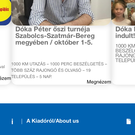
2018. október 4.
2018. októ
Dóka Péter őszi turnéja
Dóka 
Szabolcs-Szatmár-Bereg
indult
megyében / október 1-5.
1000 KM
BESZÉL
RAJONG
TELEPÜ
1000 KM UTAZÁS – 1000 PERC BESZÉLGETÉS –
val
TÖBB SZÁZ RAJONGÓ ÉS OLVASÓ – 19
TELEPÜLÉS – 5 NAP.
ézem
Megnézem
A Kiadóról/About us