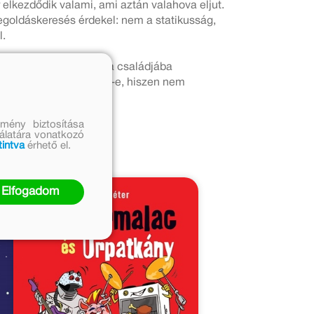
elkezdődik valami, ami aztán valahova eljut.
egoldáskeresés érdekel: nem a statikusság,
l.
yan srác, aki nem tud a családjába
y valóban meggyógyulnak-e, hiszen nem
mény biztosítása
nálatára vonatkozó
tintva
érhető el.
Elfogadom