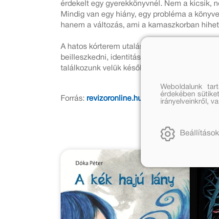
érdekelt egy gyerekkönyvnél. Nem a kicsik, n
Mindig van egy hiány, egy probléma a könyve
hanem a változás, ami a kamaszkorban hihete
A hatos kórterem utalás Csehovra. Itt nem te
beilleszkedni, identitászavara van, és végül 
találkozunk velük később.
Weboldalunk tar
érdekében sütiket
Forrás:
revizoronline.hu
irányelveinkről, 
Beállítások