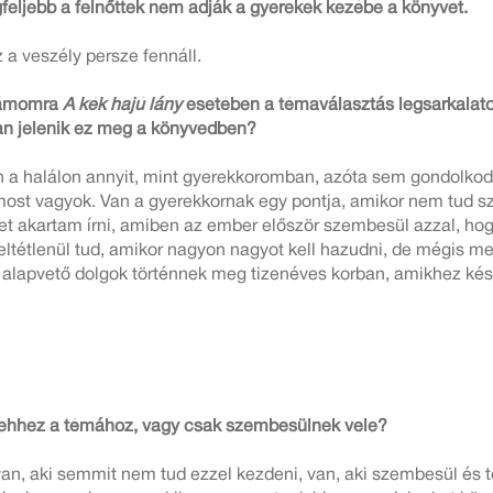
feljebb a felnőttek nem adják a gyerekek kezébe a könyvet.
 a veszély persze fennáll.
zámomra
A kék hajú lány
esetében a témaválasztás legsarkalato
n jelenik ez meg a könyvedben?
 a halálon annyit, mint gyerekkoromban, azóta sem gondolkod
most vagyok. Van a gyerekkornak egy pontja, amikor nem tud sz
et akartam írni, amiben az ember először szembesül azzal, hog
ltétlenül tud, amikor nagyon nagyot kell hazudni, de mégis me
 alapvető dolgok történnek meg tizenéves korban, amikhez kés
k ehhez a témához, vagy csak szembesülnek vele?
yan, aki semmit nem tud ezzel kezdeni, van, aki szembesül és 