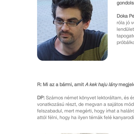
gondols
Dóka Pé
róla jó 
lendüle
tapogató
próbálk
R: Mi az a bármi, amit
A kék hajú lány
megjel
DP:
Számos német könyvet lektoráltam, és és
vonatkozású részt, de megvan a sajátos módsz
felszabadul, mert megérti, hogy írhat a halál
attól félni, hogy ha ilyen témák felé kanyarod