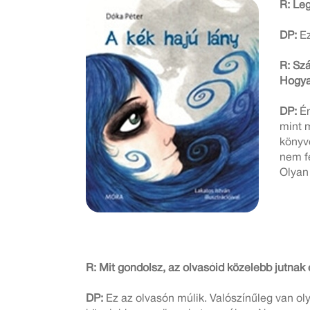
R: Leg
DP:
Ez
R: S
Hogya
DP:
Én
mint 
könyv
nem fe
Olyan
R: Mit gondolsz, az olvasóid közelebb jutna
DP:
Ez az olvasón múlik. Valószínűleg van ol