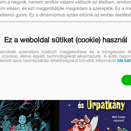
em a nagyok, hanem amikor valami változik az életben, amikor 
im elején, és ezt megpróbálják megoldani a szereplők. Ez a m
tlenül gyors. Ez a dinamizmus aztán eltűnik az ember életébő
stileg, hanem lelkileg sérült emberek vannak. Összejön négy ol
is az a kérdés, hogy itt jobb lesz-e a helyzet. Nem tudni, hog
Ez a weboldal sütiket (cookie) használ
talmának személyre szabott megjelenítése és a böngészési él
 (cookie), illetve egyéb technológiákat alkalmazunk. A sütik hasz
valamint azok testreszabási lehetőségeiről bővebb információ
ide kat