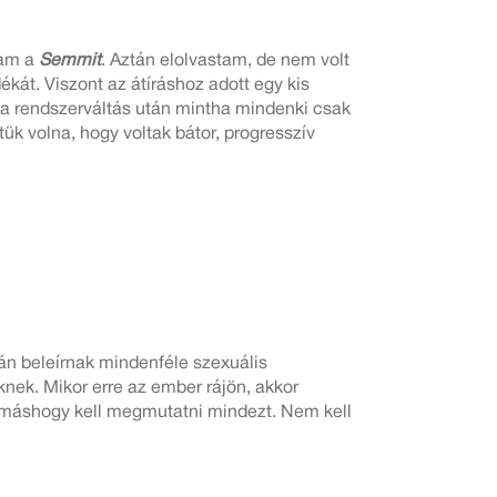
tam a
Semmit
. Aztán elolvastam, de nem volt
kát. Viszont az átíráshoz adott egy kis
n a rendszerváltás után mintha mindenki csak
tük volna, hogy voltak bátor, progresszív
n beleírnak mindenféle szexuális
nek. Mikor erre az ember rájön, akkor
sit máshogy kell megmutatni mindezt. Nem kell