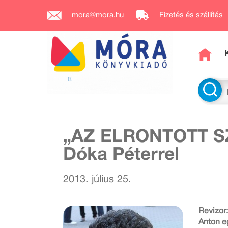
mora@mora.hu
Fizetés és szállítás
„AZ ELRONTOTT S
Dóka Péterrel
2013. július 25.
Revizor
Anton eg