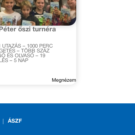
ber 2.
Péter őszi turnéra
!
 UTAZÁS – 1000 PERC
GETÉS – TÖBB SZÁZ
Ó ÉS OLVASÓ – 19
LÉS – 5 NAP
Megnézem
ÁSZF