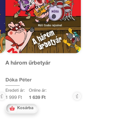
A három űrbetyár
Dóka Péter
Eredeti ár:
Online ár:
1 999 Ft
1 639 Ft
Kosárba