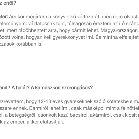
z erről?
ter:
Amikor megírtam a könyv első változatát, még nem olvas
véleményem: vázlatosnak tűnt, túlságosan éreztem az író szándé
tet, mert rádöbbentett arra, hogy bármit lehet. Magyarországo
zott volna, hogyan kell gyerekkönyvet írni. És mintha elfelejtet
ozások korábban is.
enít? A halál? A kamaszkori szorongások?
zrevettem, hogy 12-13 éves gyerekeknek szóló kötetekbe simá
ere ennek. Bármiről lehet írni, csak másképp, mint a felnőttek
ról, a betegségről, csonkolt kezű bácsiról, akármiről, csak kic
ik az ember, akkor elutasítják.