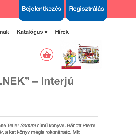
Bejelentkezés
Regisztrálás
nak
Katalógus
Hírek
K” – Interjú
nne Teller
Semmi
című könyve. Bár ott Pierre
r, a két könyv mégis rokonítható. Mit