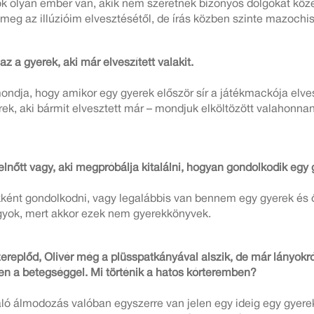
 olyan ember van, akik nem szeretnek bizonyos dolgokat köze
 meg az illúzióim elvesztésétől, de írás közben szinte mazochi
 a gyerek, aki már elveszített valakit.
ondja, hogy amikor egy gyerek először sír a játékmackója elve
rek, aki bármit elvesztett már – mondjuk elköltözött valahonnan
elnőtt vagy, aki megpróbálja kitalálni, hogyan gondolkodik egy
ént gondolkodni, vagy legalábbis van bennem egy gyerek és ő
agyok, mert akkor ezek nem gyerekkönyvek.
szereplőd, Olivér még a plüsspatkányával alszik, de már lányok
en a betegséggel. Mi történik a hatos kórteremben?
való álmodozás valóban egyszerre van jelen egy ideig egy gye