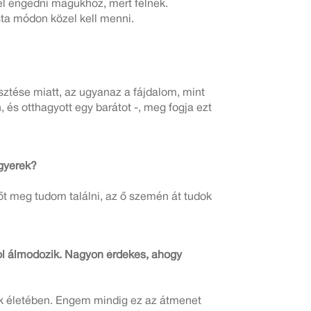
l engedni magukhoz, mert félnek.
sta módon közel kell menni.
sztése miatt, az ugyanaz a fájdalom, mint
, és otthagyott egy barátot -, meg fogja ezt
 gyerek?
t meg tudom találni, az ő szemén át tudok
ról álmodozik. Nagyon érdekes, ahogy
rek életében. Engem mindig ez az átmenet