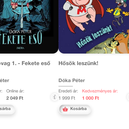
ovag 1. - Fekete eső
Hősök leszünk!
éter
Dóka Péter
r:
Online ár:
Eredeti ár:
Kedvezményes ár:
2 049 Ft
1 999 Ft
1 000 Ft
sárba
Kosárba