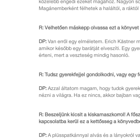
közelebb engedi ezeket magához. Nagyon sok
Magánemberként félhetek a haláltól, a ráktól
R: Vélhetően másképp olvassa ezt a könyvet az
DP:
Van erről egy elméletem. Erich Kästner m
amikor később egy barátját elveszíti. Egy gye
érteni, mert a veszteség mindig hasonló.
R: Tudsz gyerekfejjel gondolkodni, vagy egy f
DP:
Azzal áltatom magam, hogy tudok gyerekk
nézni a világra. Ha ez nincs, akkor bajban v
R: Beszéljünk kicsit a kiskamaszkorról! A fő
kapcsolatba kerül ez a kettősség a könyvedb
DP:
A plüsspatkánnyal alvás és a lányokról 