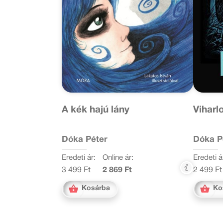
A kék hajú lány
Viharl
Dóka Péter
Dóka P
Eredeti ár:
Online ár:
Eredeti á
3 499 Ft
2 869 Ft
2 499 Ft
Kosárba
Ko