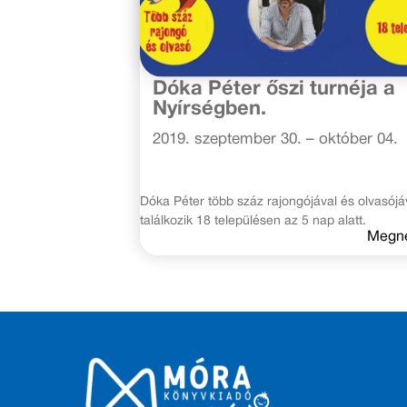
2019. szeptember 30.
Dóka Péter őszi turnéja a
Nyírségben.
2019. szeptember 30. – október 04.
Dóka Péter több száz rajongójával és olvasójá
találkozik 18 településen az 5 nap alatt.
Megn