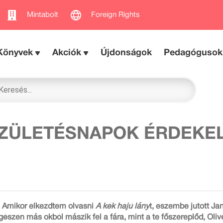
Mintabolt
Foreign Rights
Könyvek
Akciók
Újdonságok
Pedagógusok
ZÜLETÉSNAPOK ÉRDEKELNE
: Amikor elkezdtem olvasni
A kék hajú lány
t, eszembe jutott Ja
észen más okból mászik fel a fára, mint a te főszereplőd, Olivé