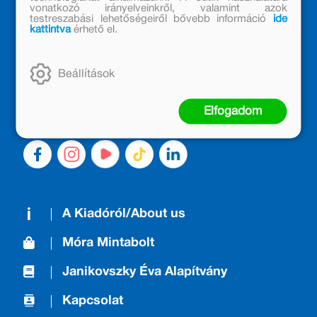
vonatkozó irányelveinkről, valamint azok
testreszabási lehetőségeiről bővebb információ
ide
MÓRA KÖNYVKIADÓ – 1950 ÓTA
kattintva
érhető el.
CSALÁDTAG
Kiadónk generációkat ajándékozott és ajándékoz meg az
Beállítások
olvasás örömével, olvasni szerető gyerekekből olvasni
szerető felnőttek lettek, akik mindezt továbbadták a
következő nemzedéknek.
Elfogadom
A Kiadóról/About us
Móra Mintabolt
Janikovszky Éva Alapítvány
Kapcsolat