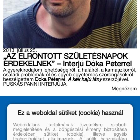
2013. július 25.
„AZ ELRONTOTT SZÜLETÉSNAPOK
ÉRDEKELNEK” – Interjú Dóka Péterrel
A gyerekirodalom lehetőségeiről, a halálról, a kamaszkorról,
családi problémákról és egyéb egyetemes szorongásokról
beszélgettem
Dóka Péter
rel,
A kék hajú lány
szerzőjével.
PUSKÁS PANNI INTERJÚJA.
Megnézem
Ez a weboldal sütiket (cookie) használ
Weboldalunk tartalmának személyre szabott
megjelenítése és a böngészési élmény biztosítása
érdekében sütiket (cookie), illetve egyéb
technológiákat alkalmazunk. A sütik használatára