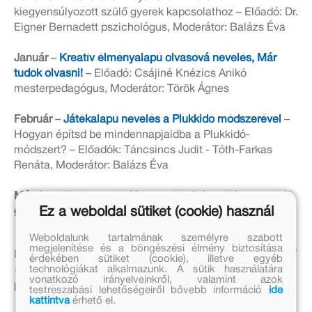
kiegyensúlyozott szülő gyerek kapcsolathoz – Előadó: Dr.
Eigner Bernadett pszichológus, Moderátor: Balázs Éva
Január
–
Kreatív élményalapú olvasóvá nevelés, Már
tudok olvasni!
– Előadó: Csájiné Knézics Anikó
mesterpedagógus, Moderátor: Török Ágnes
Február
–
Játékalapú nevelés a Plukkido módszerével
–
Hogyan építsd be mindennapjaidba a Plukkidó-
módszert? – Előadók: Táncsincs Judit - Tóth-Farkas
Renáta, Moderátor: Balázs Éva
Március
- Tinicunami -
Hogyan értsünk szót kamaszodó
Ez a weboldal sütiket (cookie) használ
gyermekünkkel karanténon innen és túl?
- Előadó: Jocó
bácsi, Moderátor: Tibenszky Moni Lisa
Weboldalunk tartalmának személyre szabott
megjelenítése és a böngészési élmény biztosítása
Következő, áprilisi előadásunkban -
Pszichomeditáljunk!
érdekében sütiket (cookie), illetve egyéb
technológiákat alkalmazunk. A sütik használatára
Úton önmagunkhoz
- találkozhatsz
Dr. Gyarmathy Éva
vonatkozó irányelveinkről, valamint azok
pszichológussal.
testreszabási lehetőségeiről bővebb információ
ide
kattintva
érhető el.