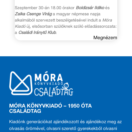
Szeptember 30-án 18.00 órakor
Boldizsár Ildikó
és
Zalka Csenge Virág
a magyar népmese napja
alkalmából szervezett beszélgetésével indult a
Móra
Kiadó
új, elsősorban szülőknek szóló előadássorozata:
a
Családi Iránytű Klub
.
Megnézem
MÓRA KÖNYVKIADÓ – 1950 ÓTA
CSALÁDTAG
Kiadónk generációkat ajándékozott és ajándékoz meg az
olvasás örömével, olvasni szerető gyerekekből olvasni