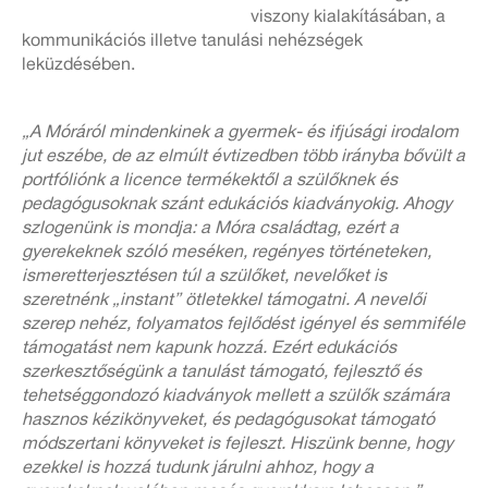
viszony kialakításában, a
kommunikációs illetve tanulási nehézségek
leküzdésében.
„A Móráról mindenkinek a gyermek- és ifjúsági irodalom
jut eszébe, de az elmúlt évtizedben több irányba bővült a
portfóliónk a licence termékektől a szülőknek és
pedagógusoknak szánt edukációs kiadványokig. Ahogy
szlogenünk is mondja: a Móra családtag, ezért a
gyerekeknek szóló meséken, regényes történeteken,
ismeretterjesztésen túl a szülőket, nevelőket is
szeretnénk „instant” ötletekkel támogatni. A nevelői
szerep nehéz, folyamatos fejlődést igényel és semmiféle
támogatást nem kapunk hozzá. Ezért edukációs
szerkesztőségünk a tanulást támogató, fejlesztő és
tehetséggondozó kiadványok mellett a szülők számára
hasznos kézikönyveket, és pedagógusokat támogató
módszertani könyveket is fejleszt. Hiszünk benne, hogy
ezekkel is hozzá tudunk járulni ahhoz, hogy a