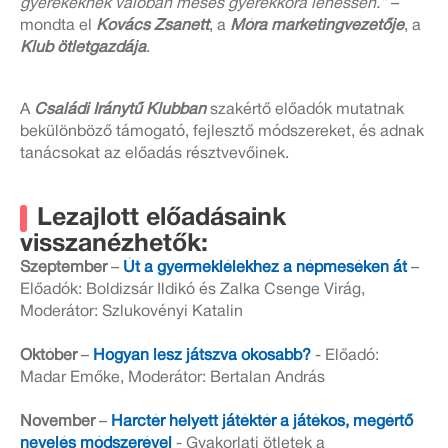
gyerekeknek valóban mesés gyerekkora lehessen.”
–
mondta el
Kovács Zsanett
, a
Móra marketingvezetője
, a
Klub ötletgazdája
.
A
Családi Iránytű Klubban
szakértő előadók mutatnak
bekülönböző támogató, fejlesztő módszereket, és adnak
tanácsokat az előadás résztvevőinek.
Lezajlott előadásaink
visszanézhetők:
Szeptember
–
Út a gyermeklélekhez a népmeséken át
–
Előadók: Boldizsár Ildikó és Zalka Csenge Virág,
Moderátor: Szlukovényi Katalin
Október
–
Hogyan lesz játszva okosabb?
- Előadó:
Madar Emőke, Moderátor: Bertalan András
November
–
Harctér helyett játéktér a játékos, megértő
nevelés módszerével
- Gyakorlati ötletek a