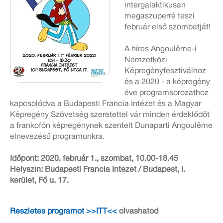
intergalaktikusan
megaszuperré teszi
február első szombatját!
A híres Angoulême-i
Nemzetközi
Képregényfesztiválhoz
és a 2020 - a képregény
éve programsorozathoz
kapcsolódva a Budapesti Francia Intézet és a Magyar
Képregény Szövetség szeretettel vár minden érdeklődőt
a frankofón képregénynek szentelt Dunaparti Angoulême
elnevezésű programunkra.
Időpont: 2020. február 1., szombat, 10.00-18.45
Helyszín: Budapesti Francia Intézet / Budapest, I.
kerület, Fő u. 17.
Részletes programot >>ITT<<
olvashatod