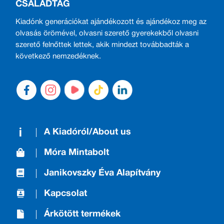
CSALÁDTAG
Kiadónk generációkat ajándékozott és ajándékoz meg az
olvasás örömével, olvasni szerető gyerekekből olvasni
szerető felnőttek lettek, akik mindezt továbbadták a
következő nemzedéknek.
A Kiadóról/About us
Móra Mintabolt
Janikovszky Éva Alapítvány
Kapcsolat
Árkötött termékek