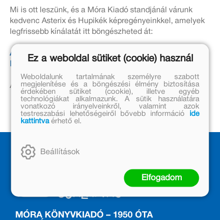
Mi is ott leszünk, és a Móra Kiadó standjánál várunk
kedvenc Asterix és Hupikék képregényeinkkel, amelyek
legfrissebb kínálatát itt böngészheted át:
Asterix >>
Ez a weboldal sütiket (cookie) használ
Hupikék törpikék >>
Weboldalunk tartalmának személyre szabott
megjelenítése és a böngészési élmény biztosítása
A teljes képregény kínálatunkat
>>ITT<<
találod
érdekében sütiket (cookie), illetve egyéb
technológiákat alkalmazunk. A sütik használatára
vonatkozó irányelveinkről, valamint azok
testreszabási lehetőségeiről bővebb információ
ide
kattintva
érhető el.
Beállítások
Elfogadom
MÓRA KÖNYVKIADÓ – 1950 ÓTA