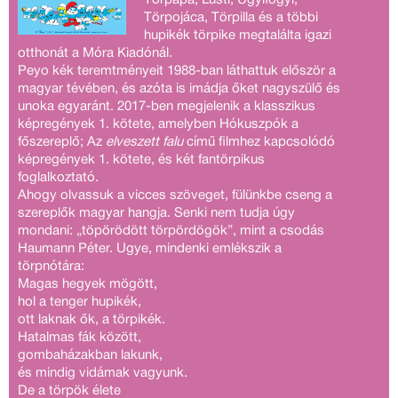
Törpojáca, Törpilla és a többi
hupikék törpike megtalálta igazi
otthonát a Móra Kiadónál.
Peyo kék teremtményeit 1988-ban láthattuk először a
magyar tévében, és azóta is imádja őket nagyszülő és
unoka egyaránt. 2017-ben megjelenik a klasszikus
képregények 1. kötete, amelyben Hókuszpók a
főszereplő; Az
elveszett falu
című filmhez kapcsolódó
képregények 1. kötete, és két fantörpikus
foglalkoztató.
Ahogy olvassuk a vicces szöveget, fülünkbe cseng a
szereplők magyar hangja. Senki nem tudja úgy
mondani: „töpörödött törpördögök”, mint a csodás
Haumann Péter. Ugye, mindenki emlékszik a
törpnótára:
Magas hegyek mögött,
hol a tenger hupikék,
ott laknak ők, a törpikék.
Hatalmas fák között,
gombaházakban lakunk,
és mindig vidámak vagyunk.
De a törpök élete