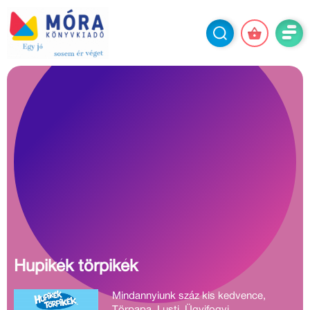
Sajnos nem találtunk a
keresésednek megfelelő terméket.
Kérjük, próbáld újra a keresést más
szavakkal, vagy nézd át kínálatunkat
korosztályonként, kategóriánként!
Hupikék törpikék
Mindannyiunk száz kis kedvence,
Törpapa, Lusti, Ügyifogyi,