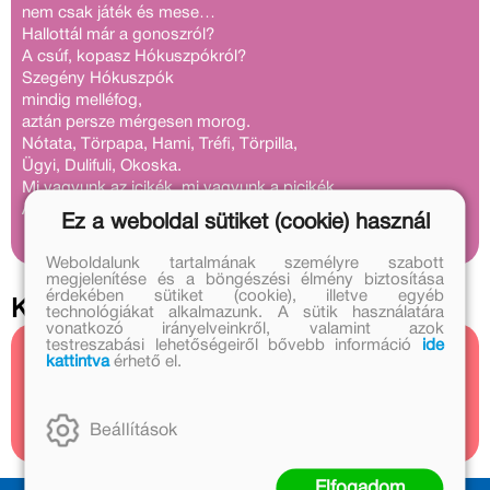
nem csak játék és mese…
Hallottál már a gonoszról?
A csúf, kopasz Hókuszpókról?
Szegény Hókuszpók
mindig melléfog,
aztán persze mérgesen morog.
Nótata, Törpapa, Hami, Tréfi, Törpilla,
Ügyi, Dulifuli, Okoska.
Mi vagyunk az icikék, mi vagyunk a picikék,
A HUPIKÉK TÖRPIKÉK.
Ez a weboldal sütiket (cookie) használ
Weboldalunk tartalmának személyre szabott
megjelenítése és a böngészési élmény biztosítása
érdekében sütiket (cookie), illetve egyéb
Kapcsolódó cikkek
technológiákat alkalmazunk. A sütik használatára
vonatkozó irányelveinkről, valamint azok
testreszabási lehetőségeiről bővebb információ
ide
kattintva
érhető el.
Kapcsolódó cikkek
1 cikk
Beállítások
Elfogadom