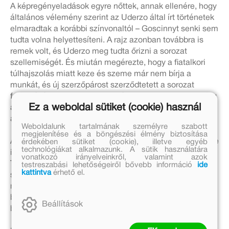
A képregényeladások egyre nőttek, annak ellenére, hogy
általános vélemény szerint az Uderzo által írt történetek
elmaradtak a korábbi színvonaltól – Goscinnyt senki sem
tudta volna helyettesíteni. A rajz azonban továbbra is
remek volt, és Uderzo meg tudta őrizni a sorozat
szellemiségét. És miután megérezte, hogy a fiatalkori
túlhajszolás miatt keze és szeme már nem bírja a
munkát, és új szerzőpárost szerződtetett a sorozat
folytatására, kedvesen, de határozottan fogalmazta meg
Ez a weboldal sütiket (cookie) használ
az elvárásait. Folyamatosan ellenőrizte a történetek
alakulását, de sosem kötötte meg
Ferri
és
Conrad
kezét.
Weboldalunk tartalmának személyre szabott
megjelenítése és a böngészési élmény biztosítása
érdekében sütiket (cookie), illetve egyéb
Amikor nemrég rákérdeztek, hogy hősei kalandjai nélküle
technológiákat alkalmazunk. A sütik használatára
is folytatódnak-e majd, Uderzo elbizonytalanodott.
vonatkozó irányelveinkről, valamint azok
Túlságosan is szereti őket ahhoz, hogy teljesen
testreszabási lehetőségeiről bővebb információ
ide
kattintva
érhető el.
szabadon eressze őket, és esetleg mások majd egészen
más irányt szabjanak kalandjainak. De az már teljesen
biztos, hogy Asterix, Obelix, Ideafix és a többiek számára
Beállítások
biztosította a halhatatlanságot.