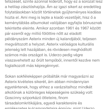
tetszését, szinte azonnal kiderült, hogy ez a sorozat lesz
a hetilap zászlóshajója. Ám az igazi sikert az eredetileg
folytatásokban közölt történetek gyűjteményes kiadása
hozta el. Ami meg is lepte a kiadó vezetőjét, hisz ő a
keménytáblás albumokat valójában egyfajta bónusznak
tekintette eleinte. Amikor azonban 1961 és 1967 között
pár ezerről egy millió fölöttire nőtt az eladott
példányszám Asterix minden új kalandjából, teljesen
megváltozott a helyzet. Asterix valóságos kulturális
jelenség lett hazájában, és rövidesen meghódított
számos más országot is. Uderzo pedig végre
visszavehetett az őrült tempóból, innentől kezdve nem
foglalkozott más képregénnyel.
Sokan sokféleképpen próbálták már magyarázni az
Asterix kivételes sikerét, ám abban mindannyian
egyetértenek, hogy ehhez a varázsitalhoz mindkét
alkotónak a különleges képességeire szükség volt:
Goscinny sziporkázó ötleteire, finom
társadalomkritikájára, egyedi karaktereire és
emlékezetes kulcsmondataira éppúgy, mint Uderzo