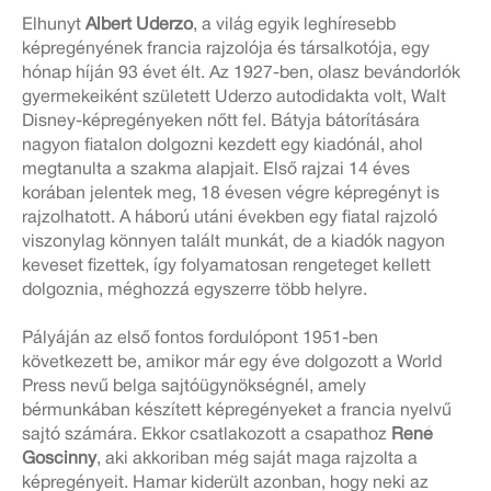
Elhunyt
Albert Uderzo
, a világ egyik leghíresebb
képregényének francia rajzolója és társalkotója, egy
hónap híján 93 évet élt. Az 1927-ben, olasz bevándorlók
gyermekeiként született Uderzo autodidakta volt, Walt
Disney-képregényeken nőtt fel. Bátyja bátorítására
nagyon fiatalon dolgozni kezdett egy kiadónál, ahol
megtanulta a szakma alapjait. Első rajzai 14 éves
korában jelentek meg, 18 évesen végre képregényt is
rajzolhatott. A háború utáni években egy fiatal rajzoló
viszonylag könnyen talált munkát, de a kiadók nagyon
keveset fizettek, így folyamatosan rengeteget kellett
dolgoznia, méghozzá egyszerre több helyre.
Pályáján az első fontos fordulópont 1951-ben
következett be, amikor már egy éve dolgozott a World
Press nevű belga sajtóügynökségnél, amely
bérmunkában készített képregényeket a francia nyelvű
sajtó számára. Ekkor csatlakozott a csapathoz
René
Goscinny
, aki akkoriban még saját maga rajzolta a
képregényeit. Hamar kiderült azonban, hogy neki az