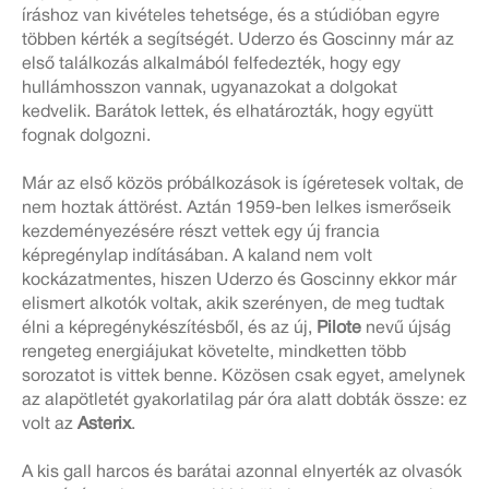
íráshoz van kivételes tehetsége, és a stúdióban egyre
többen kérték a segítségét. Uderzo és Goscinny már az
első találkozás alkalmából felfedezték, hogy egy
hullámhosszon vannak, ugyanazokat a dolgokat
kedvelik. Barátok lettek, és elhatározták, hogy együtt
fognak dolgozni.
Már az első közös próbálkozások is ígéretesek voltak, de
nem hoztak áttörést. Aztán 1959-ben lelkes ismerőseik
kezdeményezésére részt vettek egy új francia
képregénylap indításában. A kaland nem volt
kockázatmentes, hiszen Uderzo és Goscinny ekkor már
elismert alkotók voltak, akik szerényen, de meg tudtak
élni a képregénykészítésből, és az új,
Pilote
nevű újság
rengeteg energiájukat követelte, mindketten több
sorozatot is vittek benne. Közösen csak egyet, amelynek
az alapötletét gyakorlatilag pár óra alatt dobták össze: ez
volt az
Asterix
.
A kis gall harcos és barátai azonnal elnyerték az olvasók