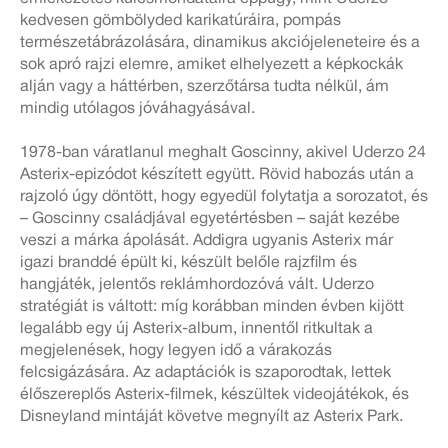
kedvesen gömbölyded karikatúráira, pompás
természetábrázolására, dinamikus akciójeleneteire és a
sok apró rajzi elemre, amiket elhelyezett a képkockák
alján vagy a háttérben, szerzőtársa tudta nélkül, ám
mindig utólagos jóváhagyásával.
1978-ban váratlanul meghalt Goscinny, akivel Uderzo 24
Asterix-epizódot készített együtt. Rövid habozás után a
rajzoló úgy döntött, hogy egyedül folytatja a sorozatot, és
– Goscinny családjával egyetértésben – saját kezébe
veszi a márka ápolását. Addigra ugyanis Asterix már
igazi branddé épült ki, készült belőle rajzfilm és
hangjáték, jelentős reklámhordozóvá vált. Uderzo
stratégiát is váltott: míg korábban minden évben kijött
legalább egy új Asterix-album, innentől ritkultak a
megjelenések, hogy legyen idő a várakozás
felcsigázására. Az adaptációk is szaporodtak, lettek
élőszereplős Asterix-filmek, készültek videojátékok, és
Disneyland mintáját követve megnyílt az Asterix Park.