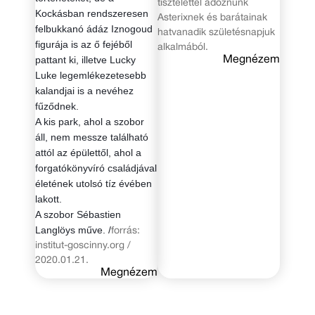
tisztelettel adóznunk
Kockásban rendszeresen
Asterixnek és barátainak
felbukkanó ádáz Iznogoud
hatvanadik születésnapjuk
figurája is az ő fejéből
alkalmából.
pattant ki, illetve Lucky
Megnézem
Luke legemlékezetesebb
kalandjai is a nevéhez
fűződnek.
A kis park, ahol a szobor
áll, nem messze található
attól az épülettől, ahol a
forgatókönyvíró családjával
életének utolsó tíz évében
lakott.
A szobor Sébastien
Langlöys műve. /
forrás:
institut-goscinny.org /
2020.01.21.
Megnézem