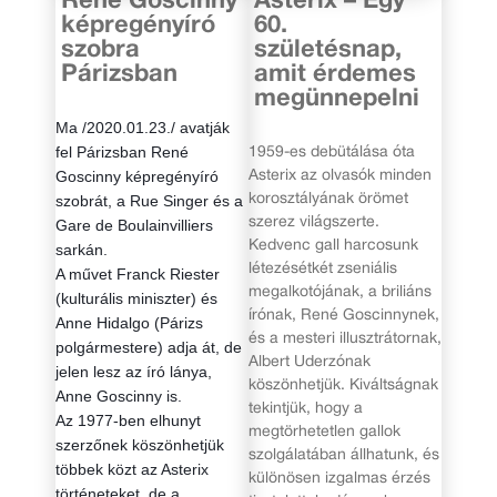
René Goscinny
Asterix – Egy
képregényíró
60.
szobra
születésnap,
Párizsban
amit érdemes
megünnepelni
Ma /2020.01.23./ avatják
fel Párizsban René
1959-es debütálása óta
Goscinny képregényíró
Asterix az olvasók minden
szobrát, a Rue Singer és a
korosztályának örömet
szerez világszerte.
Gare de Boulainvilliers
Kedvenc gall harcosunk
sarkán.
létezésétkét zseniális
A művet Franck Riester
megalkotójának, a briliáns
(kulturális miniszter) és
írónak, René Goscinnynek,
Anne Hidalgo (Párizs
és a mesteri illusztrátornak,
polgármestere) adja át, de
Albert Uderzónak
jelen lesz az író lánya,
köszönhetjük. Kiváltságnak
Anne Goscinny is.
tekintjük, hogy a
Az 1977-ben elhunyt
megtörhetetlen gallok
szerzőnek köszönhetjük
szolgálatában állhatunk, és
többek közt az Asterix
különösen izgalmas érzés
történeteket, de a