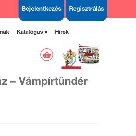
Bejelentkezés
Regisztrálás
nak
Katalógus
Hírek
áz – Vámpírtündér