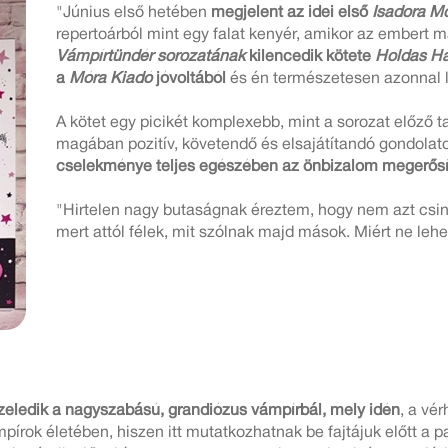
"Június első hetében
megjelent az idei első
Isadora M
repertoárból mint egy falat kenyér, amikor az embert 
Vámpírtündér sorozatának
kilencedik kötete
Holdas Ha
a
Móra Kiadó
jóvoltából
és én természetesen azonnal l
A kötet egy picikét komplexebb, mint a sorozat előző t
magában pozitív, követendő és elsajátítandó gondolat
cselekménye teljes egészében az önbizalom megerősít
"Hirtelen nagy butaságnak éreztem, hogy nem azt csin
mert attól félek, mit szólnak majd mások. Miért ne l
özeledik a nagyszabású, grandiózus vámpírbál, mely idén
, a vé
írok életében, hiszen itt mutatkozhatnak be fajtájuk előtt a p