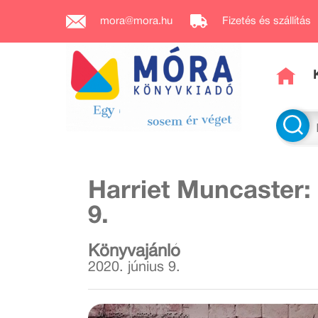
mora@mora.hu
Fizetés és szállítás
Harriet Muncaster:
9.
Könyvajánló
2020. június 9.