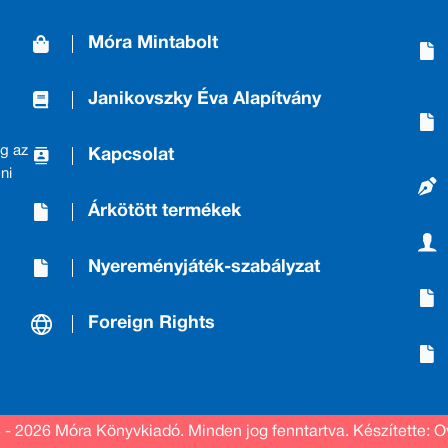
Móra Mintabolt
Janikovszky Éva Alapítvány
g az
Kapcsolat
ni
Árkötött termékek
Nyereményjáték-szabályzat
Foreign Rights
 - 2026 Móra Könyvkiadó.
Minden jog fenntartva.
Készítette: O