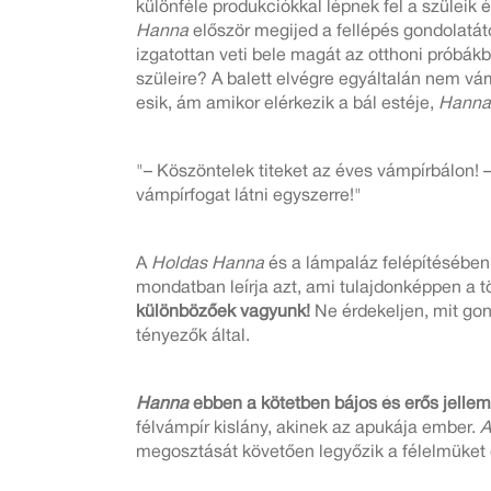
különféle produkciókkal lépnek fel a szüleik 
Hanna
először megijed a fellépés gondolatátó
izgatottan veti bele magát az otthoni próbákba
szüleire? A balett elvégre egyáltalán nem vám
esik, ám amikor elérkezik a bál estéje,
Hanna
"– Köszöntelek titeket az éves vámpírbálon! 
vámpírfogat látni egyszerre!"
A
Holdas Hanna
és a lámpaláz felépítésében 
mondatban leírja azt, ami tulajdonképpen a t
különbözőek vagyunk!
Ne érdekeljen, mit go
tényezők által.
Hanna
ebben a kötetben bájos és erős jellem
félvámpír kislány, akinek az apukája ember.
A
megosztását követően legyőzik a félelmüket 