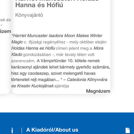
Hanna és Hófiú
Könyvajánló
rek és
"
ézem
"Harriet Muncaster Isadora Moon Makes Winter
Magic
c. ifjúsági regényéhez - mely október elején
Holdas Hanna és Hófiú
címen jelent meg a
Móra
Kiadó
gondozásában -, már tavaly télen volt
szerencsém.
A Vámpírtündér 10. kötete remek
karácsonyi ajándék lehet bármely gyerkőc számára,
hisz egy csodaszép, szívet melengető havas
történetet rejt magában... " –
Caledonia Könyvvára
és Kreatív Kuckójának
ajánlója
Megnézem
A Kiadóról/About us