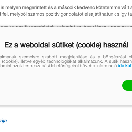
 is mélyen megérintett és a második kedvenc kötetemmé vált a
 fel
, melyből számos pozitív gondolatot elsajátíthatunk s így 
zek a pozitív gondolatok, valamint az, hogy lássák, nem csup
ezik.
Ez a weboldal sütiket (cookie) használ
 ami
az előző kötetekhez hasonlóan fenomenális, ám a jelmeze
talmának személyre szabott megjelenítése és a böngészési él
az eddigiek. A csillogó tütük, a táncmozdulatok, a haláli dene
 (cookie), illetve egyéb technológiákat alkalmazunk. A sütik hasz
 olvasás közben, és elveszve a képi világban úgy érezhetjük, 
valamint azok testreszabási lehetőségeiről bővebb információ
ide kat
kötet
, ám amennyiben még nem vagy rajongó, sipirc a boltba vás
ója