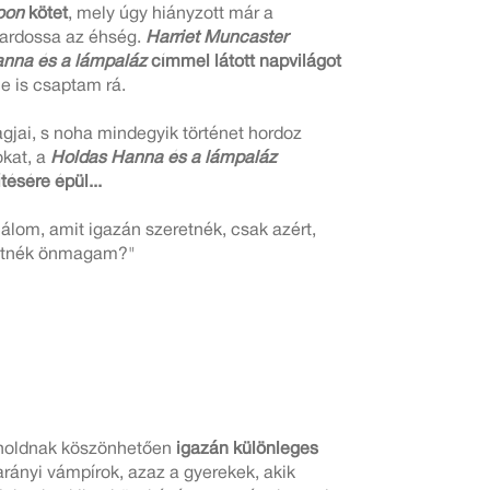
oon
kötet
, mely úgy hiányzott már a
mardossa az éhség.
Harriet Muncaster
nna és a lámpaláz
címmel látott napvilágot
e is csaptam rá.
agjai, s noha mindegyik történet hordoz
okat, a
Holdas Hanna és a lámpaláz
ésére épül...
álom, amit igazán szeretnék, csak azért,
ehetnék önmagam?"
rholdnak köszönhetően
igazán különleges
arányi vámpírok, azaz a gyerekek, akik