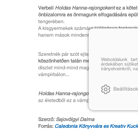
Vérbeli
Holdas Hanna-rajongóként
ez a kötet
önbizalomra és önmagunk elfogadására épült
tengerében.
A kisgyermekek számára különösen fontosak e
hanem mások mindennapjainak részét is kép
Szeretnék pár szót ejteni
az illusztráció
ról is,
Weboldalunk tar
köszönhetően talán még lenyűgözőbb
, mint 
érdekében sütiket
díszlet mind-mind magával ragadja az embert
irányelveinkről, 
vámpírbálon...
Beállítások
Holdas Hanna-rajongóknak
kötelező vétel a 
az életedből ez a vámpírisztikus kaland!"
Szerző:
Sajóvölgyi Dalma
Forrás:
Caledonia Könyvvára és Kreatív Kuck