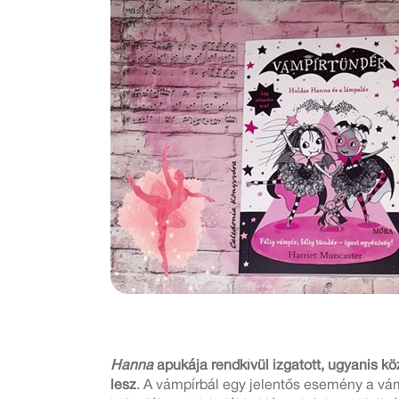
Hanna
apukája rendkívül izgatott, ugyanis k
lesz
. A vámpírbál egy jelentős esemény a vámp