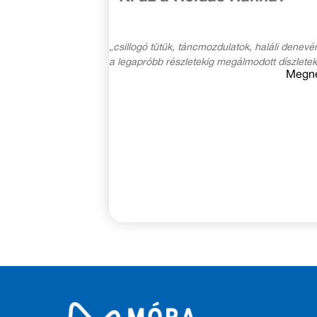
„csillogó tütük, táncmozdulatok, haláli denevé
a legapróbb részletekig megálmodott díszletek
Megn