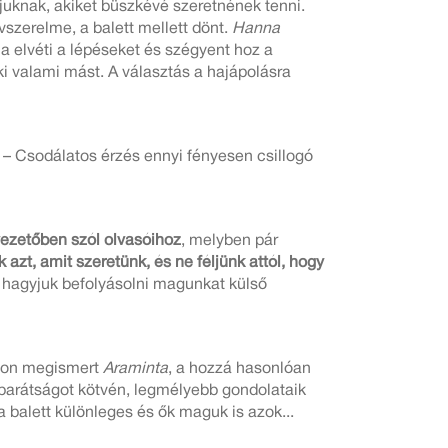
djuknak, akiket büszkévé szeretnének tenni.
vszerelme, a balett mellett dönt.
Hanna
ha elvéti a lépéseket és szégyent hoz a
ki valami mást. A választás a hajápolásra
 – Csodálatos érzés ennyi fényesen csillogó
vezetőben szól olvasóihoz
, melyben pár
azt, amit szeretünk, és ne féljünk attól, hogy
 hagyjuk befolyásolni magunkat külső
lon megismert
Araminta
, a hozzá hasonlóan
 barátságot kötvén, legmélyebb gondolataik
balett különleges és ők maguk is azok...