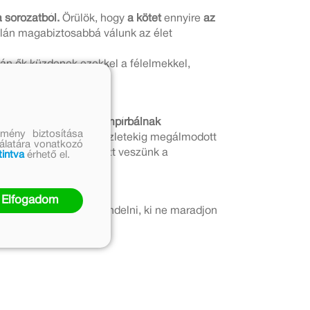
 sorozatból.
Örülök, hogy
a kötet
ennyire
az
talán magabiztosabbá válunk az élet
án ők küzdenek ezekkel a félelmekkel,
knek és a fennkölt vámpírbálnak
mény biztosítása
vérek és a legapróbb részletekig megálmodott
nálatára vonatkozó
hogy mi magunk is részt veszünk a
tintva
érhető el.
Elfogadom
árolni vagy online rendelni, ki ne maradjon