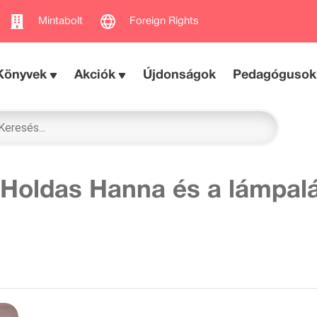
Mintabolt
Foreign Rights
Könyvek
Akciók
Újdonságok
Pedagógusok
 Holdas Hanna és a lámpal