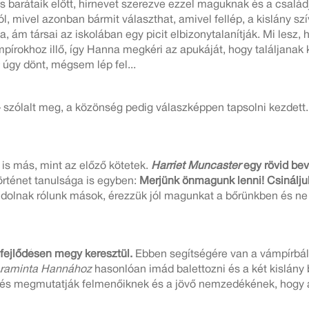
és barátaik előtt, hírnevet szerezve ezzel maguknak és a csalá
l, mivel azonban bármit választhat, amivel fellép, a kislány szí
, ám társai az iskolában egy picit elbizonytalanítják. Mi lesz, 
pírokhoz illő, így Hanna megkéri az apukáját, hogy találjanak 
úgy dönt, mégsem lép fel...
– szólalt meg, a közönség pedig válaszképpen tapsolni kezdett.
is más, mint az előző kötetek.
Harriet Muncaster
egy rövid be
örténet tanulsága is egyben:
Merjünk önmagunk lenni! Csináljuk 
ndolnak rólunk mások, érezzük jól magunkat a bőrünkben és ne
fejlődésen megy keresztül.
Ebben segítségére van a vámpírbá
raminta
Hannához
hasonlóan imád balettozni és a két kislány
és megmutatják felmenőiknek és a jövő nemzedékének, hogy a 