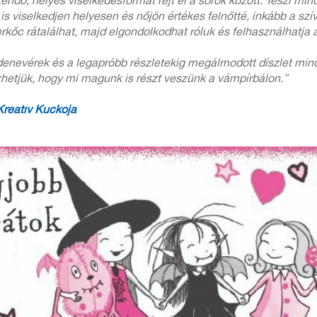
endő, helyes viselkedésformát rejt el a sorok között. Teszi mi
 is viselkedjen helyesen és nőjön értékes felnőtté, inkább a sz
kőc rátalálhat, majd elgondolkodhat róluk és felhasználhatja a
li denevérek és a legapróbb részletekig megálmodott díszlet m
zhetjük, hogy mi magunk is részt veszünk a vámpírbálon.”
reatív Kuckója