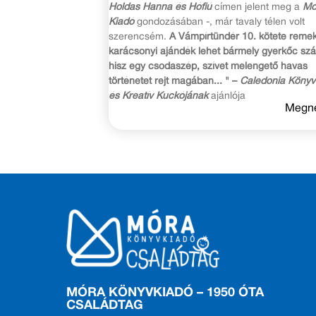
Holdas Hanna és Hófiú
címen jelent meg a
Mó
Kiadó
gondozásában -, már tavaly télen volt
szerencsém.
A Vámpírtündér 10. kötete reme
karácsonyi ajándék lehet bármely gyerkőc sz
hisz egy csodaszép, szívet melengető havas
történetet rejt magában... " –
Caledonia Könyv
és Kreatív Kuckójának
ajánlója
Megn
MÓRA KÖNYVKIADÓ – 1950 ÓTA
CSALÁDTAG