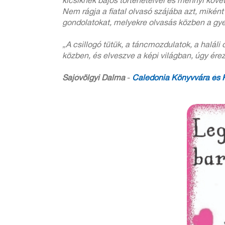
kicsiknek bájos történeteivel és mennyi követ
Nem rágja a fiatal olvasó szájába azt, miként
gondolatokat, melyekre olvasás közben a gyer
„A csillogó tütük, a táncmozdulatok, a halá
közben, és elveszve a képi világban, úgy ére
Sajóvölgyi Dalma
-
Caledonia Könyvvára és K