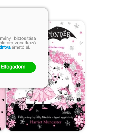
mény biztosítása
nálatára vonatkozó
tintva
érhető el.
Elfogadom