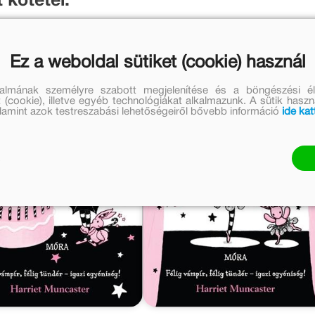
 kötetei:
Ez a weboldal sütiket (cookie) használ
talmának személyre szabott megjelenítése és a böngészési él
 (cookie), illetve egyéb technológiákat alkalmazunk. A sütik hasz
valamint azok testreszabási lehetőségeiről bővebb információ
ide kat