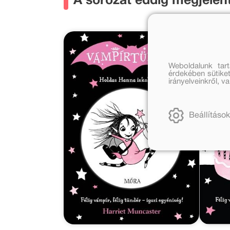
A sorozat eddig megjelent
Weboldalunk tar
érdekében sütiket
irányelveinkről, 
Beállítások