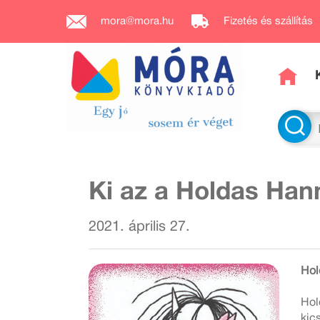
mora@mora.hu
Fizetés és szállítás
Ki az a Holdas Han
2021. április 27.
Hol
Hol
kic