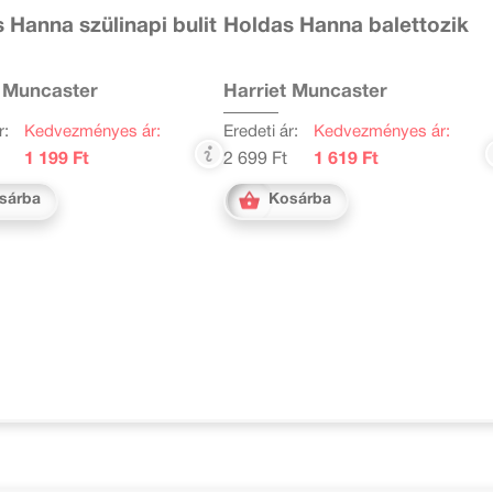
 Hanna szülinapi bulit
Holdas Hanna balettozik
t Muncaster
Harriet Muncaster
r:
Kedvezményes ár:
Eredeti ár:
Kedvezményes ár:
1 199 Ft
2 699 Ft
1 619 Ft
sárba
Kosárba