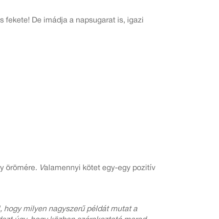
is fekete! De imádja a napsugarat is, igazi
gy örömére.
V
alamennyi kötet egy-egy pozitív
l, hogy milyen nagyszerű példát mutat a