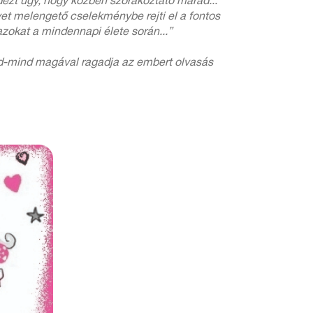
ndezt úgy, hogy közben szórakoztató marad...
ívet melengető cselekménybe rejti el a fontos
zokat a mindennapi élete során...”
ind-mind magával ragadja az embert olvasás