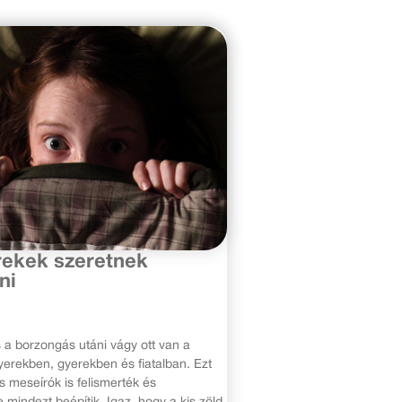
s 31.
rekek szeretnek
ni
 a borzongás utáni vágy ott van a
yerekben, gyerekben és fiatalban. Ezt
s meseírók is felismerték és