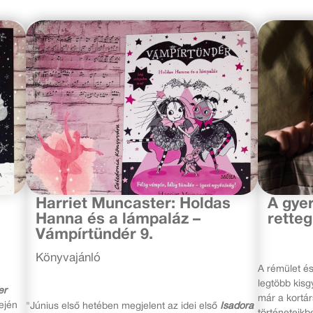
2020. június 9.
2019. júliu
Harriet Muncaster: Holdas
A gye
Hanna és a lámpaláz –
retteg
Vámpírtündér 9.
Könyvajánló
A rémület és
legtöbb kisg
er
már a kortár
ején
"Június első hetében megjelent az idei első
Isadora