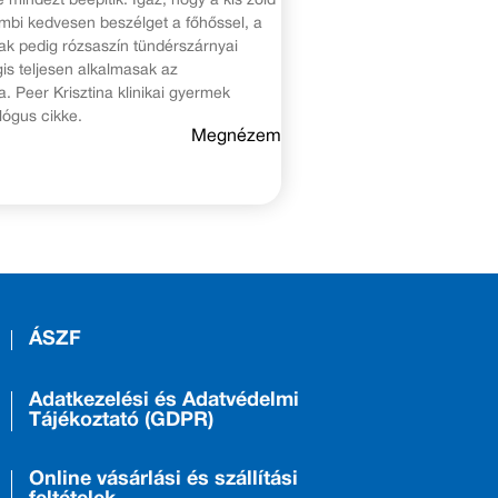
e mindezt beépítik. Igaz, hogy a kis zöld
mbi kedvesen beszélget a főhőssel, a
ak pedig rózsaszín tündérszárnyai
is teljesen alkalmasak az
. Peer Krisztina klinikai gyermek
lógus cikke.
Megnézem
ÁSZF
Adatkezelési és Adatvédelmi
Tájékoztató (GDPR)
Online vásárlási és szállítási