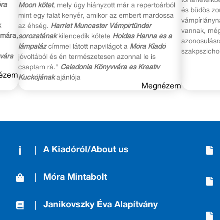
történeteikb
ra
Moon kötet
, mely úgy hiányzott már a repertoárból
és büdös zo
mint egy falat kenyér, amikor az embert mardossa
vámpírlányn
k
az éhség.
Harriet Muncaster Vámpírtündér
vannak, még
ámára,
sorozatának
kilencedik kötete
Holdas Hanna és a
azonosulásra
lámpaláz
címmel látott napvilágot a
Móra Kiadó
szakpszicho
vára
jóvoltából és én természetesen azonnal le is
csaptam rá."
Caledonia Könyvvára és Kreatív
ézem
Kuckójának
ajánlója
Megnézem
A Kiadóról/About us
Móra Mintabolt
Janikovszky Éva Alapítvány