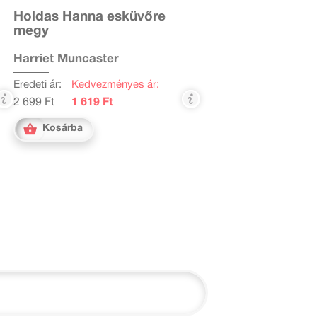
Holdas Hanna esküvőre
megy
Harriet Muncaster
Eredeti ár:
Kedvezményes ár:
2 699 Ft
1 619 Ft
Kosárba