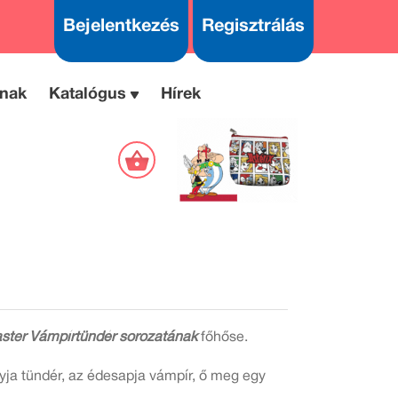
Bejelentkezés
Regisztrálás
nak
Katalógus
Hírek
ster
Vámpírtündér
sorozatának
főhőse.
yja tündér, az édesapja vámpír, ő meg egy