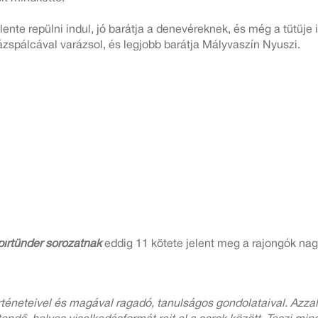
elente repülni indul, jó barátja a denevéreknek, és még a tütüje 
ázspálcával varázsol, és legjobb barátja Mályvaszín Nyuszi.
rtündér sorozatnak
eddig 11 kötete jelent meg a rajongók na
örténeteivel és magával ragadó, tanulságos gondolataival. Azza