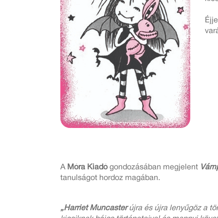
Éjj
var
A
Móra Kiadó
gondozásában megjelent
Vámpí
tanulságot hordoz magában.
„Harriet Muncaster
újra és újra lenyűgöz a t