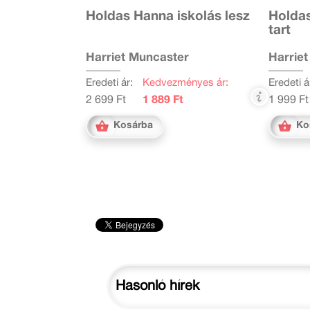
Holdas Hanna iskolás lesz
Holdas
tart
Harriet Muncaster
Harrie
Eredeti ár:
Kedvezményes ár:
Eredeti á
2 699 Ft
1 889 Ft
1 999 Ft
Kosárba
Ko
Hasonló hírek