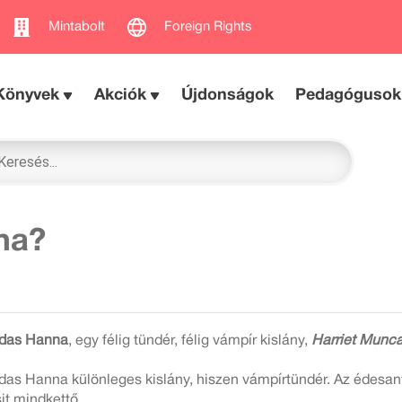
Mintabolt
Foreign Rights
Könyvek
Akciók
Újdonságok
Pedagógusok
na?
das Hanna
, egy félig tündér, félig vámpír kislány,
Harriet Munca
das Hanna különleges kislány, hiszen vámpírtündér. Az édesan
sit mindkettő.