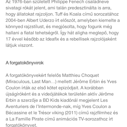
Az 1976-ban született Philippe Fenech családneve
sivatagi rókát jelent, ami talán predesztinálta is arra,
hogy állatokat rajzoljon. Tuff és Koala című sorozatához
2004-ben Albert Uderzo írt előszót, amelyben kiemelte a
könnyed rajzstílust, és megjósolta, hogy fogunk még
hallani a fiatal tehetségről. Így hát aligha meglepő, hogy
17 évvel később az Ideafix és a rebellisek rajzolójaként
látjuk viszont.
A forgatókönyvírók
A forgatókönyvekért felelős Matthieu Choquet
(Miraculous, Last Man…) mellett Jérôme Erbin és Yves
Coulon írták az első kötet epizódjait. A korábban
újságíróként és a videójátékok területén aktív Jérôme
Erbin a szerzője a BD Kids kiadónál megjelent Les
Aventuriers de l’Intermonde-nak, míg Yves Coulon a
Bécassine et le Trésor viking (2011) című rajzfilmhez és
a La Famille Pirate című animációs TV-sorozathoz írt
forgatókönyvet.