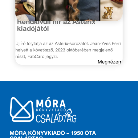
2023. január 12.
Rendkívüli hír az Asterix
kiadójától
Új író folytatja az az Asterix-sorozatot. Jean-Yves Ferri
helyett a következő, 2023 októberében megjelenő
részt, FabCaro jegyzi.
Megnézem
MÓRA KÖNYVKIADÓ – 1950 ÓTA