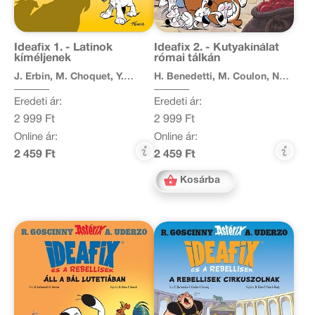
Ideafix 1. - Latinok
Ideafix 2. - Kutyakínálat
kíméljenek
római tálkán
J. Erbin, M. Choquet, Y.
H. Benedetti, M. Coulon, N.
Coulon
Robin, S. Lecocq
Eredeti ár:
Eredeti ár:
2 999 Ft
2 999 Ft
Online ár:
Online ár:
2 459 Ft
2 459 Ft
Kosárba