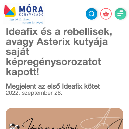
Ideafix és a rebellisek,
avagy Asterix kutyája
saját
képregénysorozatot
kapott!
Megjelent az első Ideafix kötet
2022. szeptember 28.