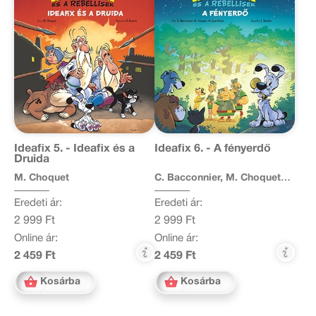
Ideafix 5. - Ideafix és a
Ideafix 6. - A fényerdő
Druida
M. Choquet
C. Bacconnier, M. Choquet,
O. Jean-Marie
Eredeti ár:
Eredeti ár:
2 999 Ft
2 999 Ft
Online ár:
Online ár:
2 459 Ft
2 459 Ft
Kosárba
Kosárba