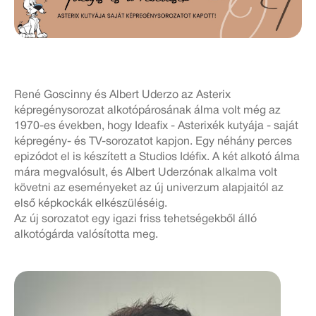
René Goscinny és Albert Uderzo az Asterix
képregénysorozat alkotópárosának álma volt még az
1970-es években, hogy Ideafix - Asterixék kutyája - saját
képregény- és TV-sorozatot kapjon. Egy néhány perces
epizódot el is készített a Studios Idéfix. A két alkotó álma
mára megvalósult, és Albert Uderzónak alkalma volt
követni az eseményeket az új univerzum alapjaitól az
első képkockák elkészüléséig.
Az új sorozatot egy igazi friss tehetségekből álló
alkotógárda valósította meg.