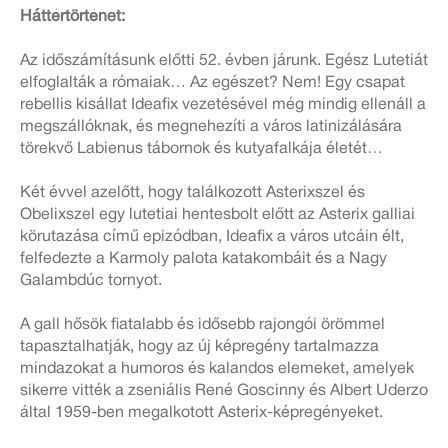
Háttértörténet:
Az időszámításunk előtti 52. évben járunk. Egész Lutetiát
elfoglalták a rómaiak… Az egészet? Nem! Egy csapat
rebellis kisállat Ideafix vezetésével még mindig ellenáll a
megszállóknak, és megnehezíti a város latinizálására
törekvő Labienus tábornok és kutyafalkája életét…
Két évvel azelőtt, hogy találkozott Asterixszel és
Obelixszel egy lutetiai hentesbolt előtt az Asterix galliai
körutazása című epizódban, Ideafix a város utcáin élt,
felfedezte a Karmoly palota katakombáit és a Nagy
Galambdúc tornyot.
A gall hősök fiatalabb és idősebb rajongói örömmel
tapasztalhatják, hogy az új képregény tartalmazza
mindazokat a humoros és kalandos elemeket, amelyek
sikerre vitték a zseniális René Goscinny és Albert Uderzo
által 1959-ben megalkotott Asterix-képregényeket.