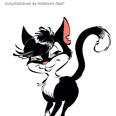
kutyafalkának és felöklelni őket!