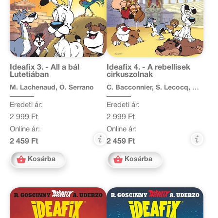
Ideafix 3. - Áll a bál
Ideafix 4. - A rebellisek
Lutetiában
cirkuszolnak
M. Lachenaud, O. Serrano
C. Bacconnier, S. Lecocq, Y.
Coulon
Eredeti ár:
Eredeti ár:
2 999 Ft
2 999 Ft
Online ár:
Online ár:
2 459 Ft
2 459 Ft
Kosárba
Kosárba