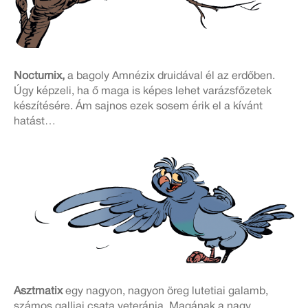
Nocturnix,
a bagoly Amnézix druidával él az erdőben.
Úgy képzeli, ha ő maga is képes lehet varázsfőzetek
készítésére. Ám sajnos ezek sosem érik el a kívánt
hatást…
Asztmatix
egy nagyon, nagyon öreg lutetiai galamb,
számos galliai csata veteránja. Magának a nagy