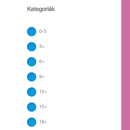
Kategóriák
0-3
3+
6+
9+
12+
15+
18+