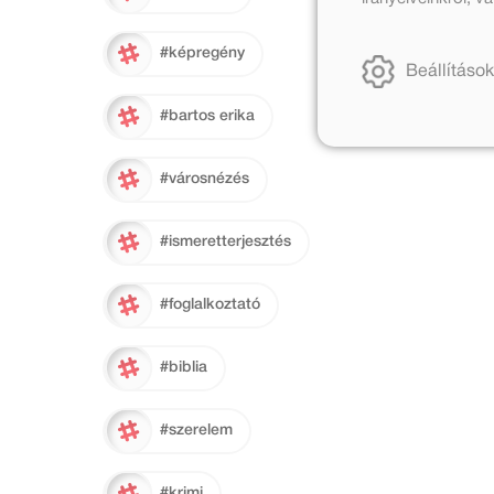
#képregény
Beállítások
#bartos erika
#városnézés
#ismeretterjesztés
#foglalkoztató
#biblia
#szerelem
#krimi