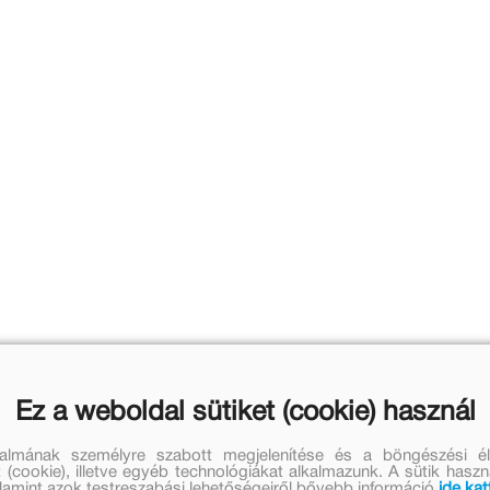
Ez a weboldal sütiket (cookie) használ
talmának személyre szabott megjelenítése és a böngészési él
 (cookie), illetve egyéb technológiákat alkalmazunk. A sütik hasz
valamint azok testreszabási lehetőségeiről bővebb információ
ide kat