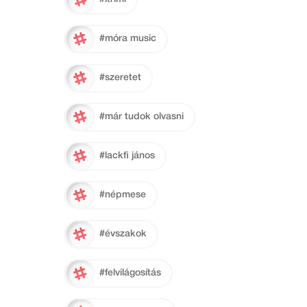
#móra music
#szeretet
#már tudok olvasni
#lackfi jános
#népmese
#évszakok
#felvilágosítás