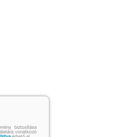
mény biztosítása
nálatára vonatkozó
tintva
érhető el.