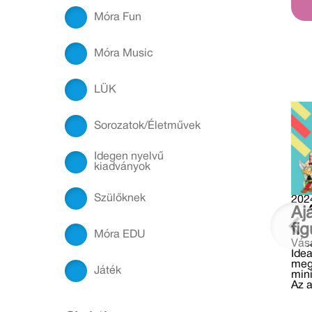
Móra Fun
Móra Music
LÜK
Sorozatok/Életművek
Idegen nyelvű
kiadványok
Szülőknek
2024
Aj
fig
Móra EDU
Vásá
Idea
meg
Játék
mini
Az a