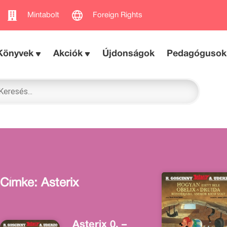
Mintabolt
Foreign Rights
Könyvek
Akciók
Újdonságok
Pedagógusok
Címke: Asterix
Asterix 0. –