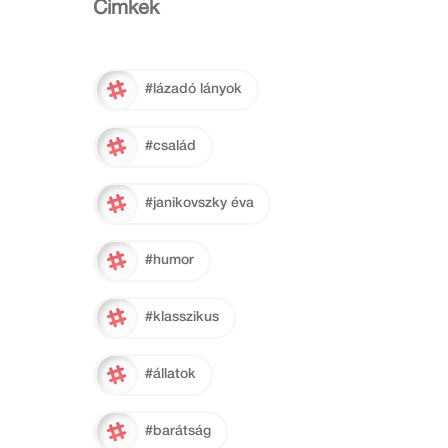
Cimkék
#lázadó lányok
#család
#janikovszky éva
#humor
#klasszikus
#állatok
#barátság