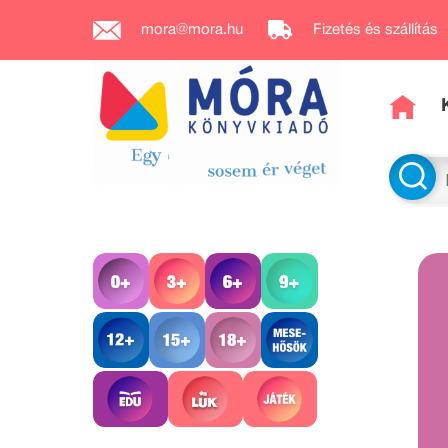
mora@mora.hu
Fizetés és szállítás