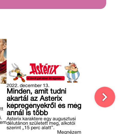
2022. december 13.
Minden, amit tudni
akartál az Asterix
képregényekről és még
tt
annál is több
.
Asterix karaktere egy augusztusi
zem
délutánon született meg, alkotói
szerint „15 perc alatt”.
Megnézem