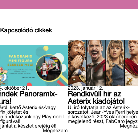
kiskorában beleesett
a varázsitalos
kondérba. ("Már
hallottuk elégszer!",
szokta is mondani.)
Kapcsolódó cikkek
De azt nem tudtuk,
hogy ez miként
történt.
. október 21.
2023. január 12.
ándék Panoramix-
Rendkívüli hír az
ura!
Asterix kiadójától
rolj kettő Asterix és/vagy
Új író folytatja az az Asterix-
fix kötetet és
sorozatot. Jean-Yves Ferri helye
ajándékozunk egy Playmobil
a következő, 2023 októberében
figurával!
megjelenő részt, FabCaro jegyzi
jánlat a készlet erejéig él!
Megné
Megnézem