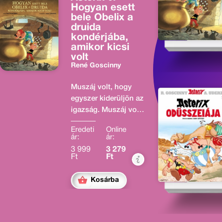
Hogyan esett
bele Obelix a
druida
kondérjába,
amikor kicsi
volt
René Goscinny
Muszáj volt, hogy
egyszer kiderüljön az
igazság. Muszáj volt,
hogy egy napon az
Eredeti
Online
Emberiség mindent
ár:
ár:
megtudjon a
3 999
3 279
rejtélyről, amely több
Ft
Ft
mint kétezer éve
izgalomban tartja.
Kosárba
Mert azzal ugyan
tisztában voltunk,
hogy Obelix