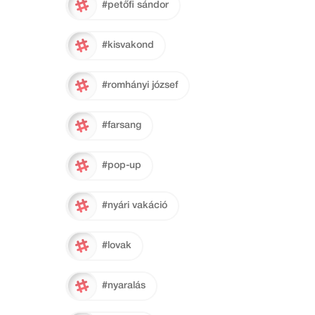
#petőfi sándor
#kisvakond
#romhányi józsef
#farsang
#pop-up
#nyári vakáció
#lovak
#nyaralás