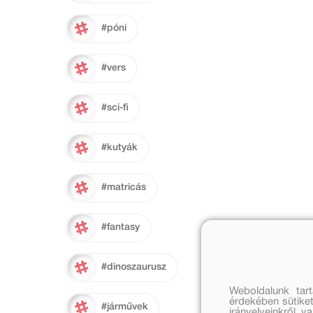
#póni
#vers
#sci-fi
#kutyák
#matricás
#fantasy
#dinoszaurusz
Weboldalunk tar
érdekében sütiket
#járművek
irányelveinkről, 