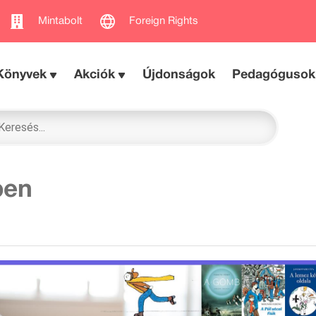
Mintabolt
Foreign Rights
Könyvek
Akciók
Újdonságok
Pedagógusok
ben