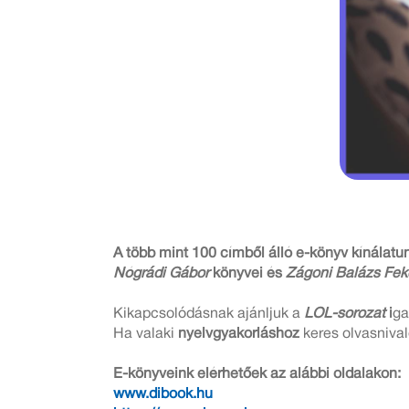
A több mint 100 címből álló e-könyv kínálatu
Nógrádi Gábor
könyvei és
Zágoni Balázs Fek
Kikapcsolódásnak ajánljuk a
LOL-sorozat
i
ga
Ha valaki
nyelvgyakorláshoz
keres olvasnival
E-könyveink elérhetőek az alábbi oldalakon:
www.dibook.hu