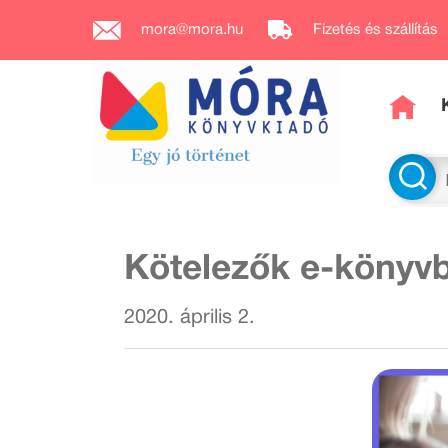
mora@mora.hu
Fizetés és szállítás
Kötelezők e-könyv
2020. április 2.