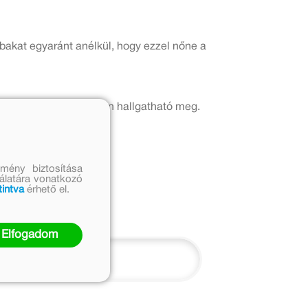
bakat egyaránt anélkül, hogy ezzel nőne a
ár Piroska
előadásában hallgatható meg.
mény biztosítása
nálatára vonatkozó
tintva
érhető el.
Elfogadom