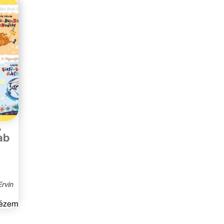
A
ab
rvin
ézem