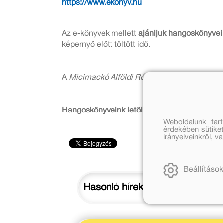
https://www.ekonyv.hu
Az e-könyvek mellett
ajánljuk hangoskönyvein
képernyő előtt töltött idő.
A
Micimackó Alföldi Róbert, A Pál utcai fiúk 
Hangoskönyveink letölthetőek
ITT
.
Weboldalunk tar
érdekében sütiket
irányelveinkről, 
Beállítások
Hasonló hírek