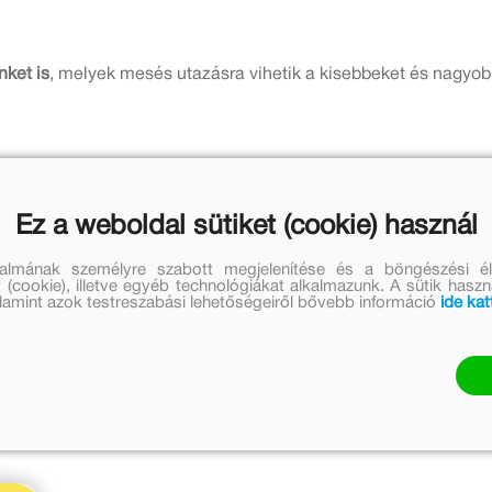
ket is
, melyek mesés utazásra vihetik a kisebbeket és nagyob
Vecsey H. Miklós, A Kis herceg Dörner György, a Bors néni Moln
Ez a weboldal sütiket (cookie) használ
talmának személyre szabott megjelenítése és a böngészési él
 (cookie), illetve egyéb technológiákat alkalmazunk. A sütik hasz
valamint azok testreszabási lehetőségeiről bővebb információ
ide kat