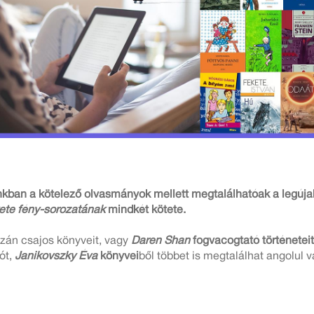
nkban a kötelező olvasmányok mellett megtalálhatóak a legújabb
ete fény-sorozatának
mindkét kötete.
zán csajos könyveit, vagy
Daren Shan
fogvacogtató történeteit
ót,
Janikovszky Éva
könyvei
ből többet is megtalálhat angolul 