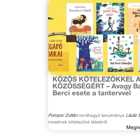
2021. február 26.
KÖZÖS KÖTELEZŐKKEL 
KÖZÖSSÉGÉRT – Avagy B
Berci esete a tantervvel
Pompor Zoltán
rendhagyó tanulmánya
Lázár E
meséinek kötelezővé tételéről.
Megn