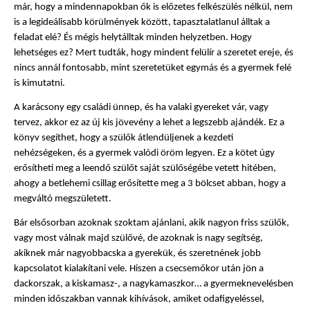
már, hogy a mindennapokban ők is előzetes felkészülés nélkül, nem 
is a legideálisabb körülmények között, tapasztalatlanul álltak a 
feladat elé? És mégis helytálltak minden helyzetben. Hogy 
lehetséges ez? Mert tudták, hogy mindent felülír a szeretet ereje, és 
nincs annál fontosabb, mint szeretetüket egymás és a gyermek felé 
is kimutatni. 
A karácsony egy családi ünnep, és ha valaki gyereket vár, vagy 
tervez, akkor ez az új kis jövevény a lehet a legszebb ajándék. Ez a 
könyv segíthet, hogy a szülők átlendüljenek a kezdeti 
nehézségeken, és a gyermek valódi öröm legyen. Ez a kötet úgy 
erősítheti meg a leendő szülőt saját szülőségébe vetett hitében, 
ahogy a betlehemi csillag erősítette meg a 3 bölcset abban, hogy a 
megváltó megszületett.
Bár elsősorban azoknak szoktam ajánlani, akik nagyon friss szülők, 
vagy most válnak majd szülővé, de azoknak is nagy segítség, 
akiknek már nagyobbacska a gyerekük, és szeretnének jobb 
kapcsolatot kialakítani vele. Hiszen a csecsemőkor után jön a 
dackorszak, a kiskamasz-, a nagykamaszkor… a gyermeknevelésben 
minden időszakban vannak kihívások, amiket odafigyeléssel, 