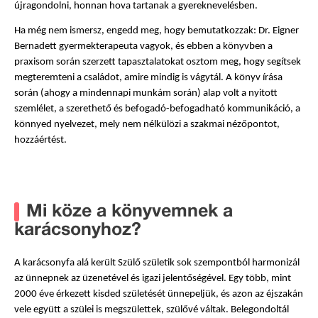
újragondolni, honnan hova tartanak a gyereknevelésben.
Ha még nem ismersz, engedd meg, hogy bemutatkozzak: Dr. Eigner 
Bernadett gyermekterapeuta vagyok, és ebben a könyvben a 
praxisom során szerzett tapasztalatokat osztom meg, hogy segítsek 
megteremteni a családot, amire mindig is vágytál. A könyv írása 
során (ahogy a mindennapi munkám során) alap volt a nyitott 
szemlélet, a szerethető és befogadó-befogadható kommunikáció, a 
könnyed nyelvezet, mely nem nélkülözi a szakmai nézőpontot, 
hozzáértést. 
Mi köze a könyvemnek a
karácsonyhoz?
A karácsonyfa alá került Szülő születik sok szempontból harmonizál 
az ünnepnek az üzenetével és igazi jelentőségével. Egy több, mint 
2000 éve érkezett kisded születését ünnepeljük, és azon az éjszakán 
vele együtt a szülei is megszülettek, szülővé váltak. Belegondoltál 