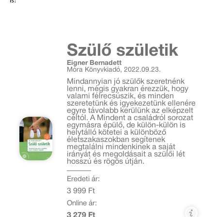
is!
Szülő születik
Eigner Bernadett
Móra Könyvkiadó, 2022.09.23.
Mindannyian jó szülők szeretnénk
lenni, mégis gyakran érezzük, hogy
valami félrecsúszik, és minden
szeretetünk és igyekezetünk ellenére
egyre távolabb kerülünk az elképzelt
céltól. A Mindent a családról sorozat
egymásra épülő, de külön-külön is
helytálló kötetei a különböző
életszakaszokban segítenek
megtalálni mindenkinek a saját
irányát és megoldásait a szülői lét
hosszú és rögös útján.
Eredeti ár:
3 999 Ft
Online ár:
3 279 Ft