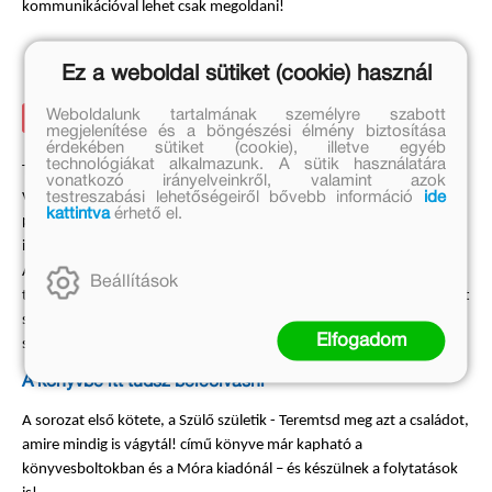
kommunikációval lehet csak megoldani!
Ez a weboldal sütiket (cookie) használ
Add ajándékba a párodnak!
Weboldalunk tartalmának személyre szabott
megjelenítése és a böngészési élmény biztosítása
érdekében sütiket (cookie), illetve egyéb
technológiákat alkalmazunk. A sütik használatára
Természetesen nem csak más párokat lephetsz meg vele; ha ti 
vonatkozó irányelveinkről, valamint azok
vártok babát, nektek is ugyanolyan hasznos ez a könyv. Sőt, ha a 
testreszabási lehetőségeiről bővebb információ
ide
kattintva
érhető el.
párod még nem tudja, hogy meglepetéssel készülsz neki, akkor ez 
igazán kedves módja lehet annak, hogy megoszd vele az örömhírt!
A Szülő Születik a Mindent a Családról sorozat első kötete, olyan 
Beállítások
témákat feszeget, mint a felkészülés az új életre, az otthonról hozott 
szülői minták és ezek átmentése vagy éppen átformálása saját 
Elfogadom
szülőségünkbe, a családi dinamika, a család vezetése.
A könyvbe itt tudsz beleolvasni
A sorozat első kötete, a Szülő születik - Teremtsd meg azt a családot, 
amire mindig is vágytál! című könyve már kapható a 
könyvesboltokban és a Móra kiadónál – és készülnek a folytatások 