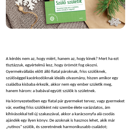
A kérdés nem az, hogy miért, hanem az, hogy kinek? Mert ha ezt 
tisztázzuk, egyértelmű lesz, hogy örömöt fog okozni. 
Gyermekvállalás előtt álló fiatal pároknak, friss szülőknek, 
szülőséggel kacérkodóknak ideális olvasmány, hiszen amikor egy 
családba kisbaba érkezik, akkor nem egy ember születik meg, 
hanem három: a babával együtt szülők is születnek. 
Ha környezetedben egy fiatal pár gyermeket tervez, vagy gyermeket 
vár, esetleg friss szülőként néz szembe élete varázslatos, ám 
kihívásokkal teli új szakaszával, akkor a karácsonyfa alá csodás 
ajándék egy ilyen könyv. De azoknak is hasznos lehet, akik már 
„rutinos” szülők, és szeretnének harmonikusabb családot; 