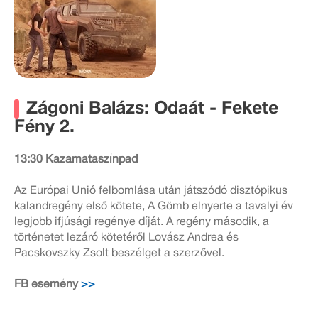
Zágoni Balázs: Odaát - Fekete
Fény 2.
13:30 Kazamataszínpad
Az Európai Unió felbomlása után játszódó disztópikus
kalandregény első kötete, A Gömb elnyerte a tavalyi év
legjobb ifjúsági regénye díját. A regény második, a
történetet lezáró kötetéről Lovász Andrea és
Pacskovszky Zsolt beszélget a szerzővel.
FB esemény
>>