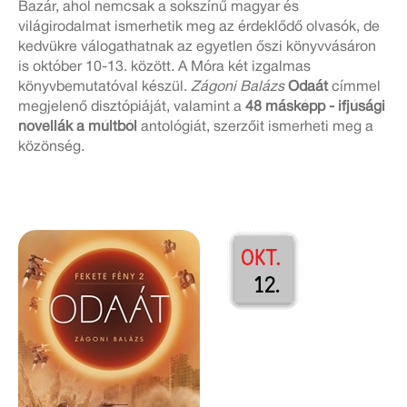
Bazár, ahol nemcsak a sokszínű magyar és
világirodalmat ismerhetik meg az érdeklődő olvasók, de
kedvükre válogathatnak az egyetlen őszi könyvvásáron
is október 10-13. között. A Móra két izgalmas
könyvbemutatóval készül.
Zágoni Balázs
Odaát
címmel
megjelenő disztópiáját, valamint a
48 másképp - ifjúsági
novellák a múltból
antológiát, szerzőit ismerheti meg a
közönség.