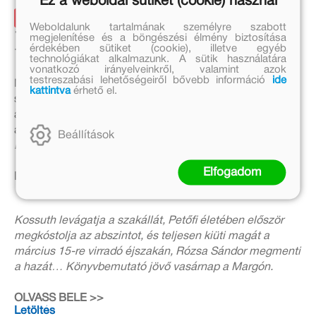
Ez a weboldal sütiket (cookie) használ
48 másképp – Ifjúsági novellák
Weboldalunk tartalmának személyre szabott
1848-ról
megjelenítése és a böngészési élmény biztosítása
érdekében sütiket (cookie), illetve egyéb
14.30 Kazamataszínpad
technológiákat alkalmazunk. A sütik használatára
vonatkozó irányelveinkről, valamint azok
testreszabási lehetőségeiről bővebb információ
ide
Mi lett volna, ha? Az 1848–49-es forradalom és
kattintva
érhető el.
szabadságharc évfordulója alkalmából megjelenő,
alternatív történelmi novellákat tartalmazó ifjúsági
antológiáról
Dávid Ádám
ot és
Dóka Péter
t kérdezi
Beállítások
Pacskovszky Zsolt
.
Elfogadom
FB esemény
>>
Kossuth levágatja a szakállát, Petőfi életében először
megkóstolja az abszintot, és teljesen kiüti magát a
március 15-re virradó éjszakán, Rózsa Sándor megmenti
a hazát… Könyvbemutató jövő vasárnap a Margón.
OLVASS BELE >>
Letöltés