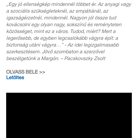
„Egy jó ellenségkép mindennél többet ér. Az anyagi vagy
a szociális szükségleteknél, az empátiánál, az
igazságérzetnél, mindennél. Nagyon jól össze tud
kovácsolni egy olyan nagy, sokszínű és reménytelen
közösséget, mint ez a város. Tudod, miért? Mert a
legerősebb, de egyben legcsalókább vágyra épít: a
biztonság utáni vágyra…” - Az idei legizgalmasabb
szerkesztésem. Jövő szombaton a szerzővel
beszélgetünk a Margón. – Pacskovszky Zsolt
OLVASS BELE >>
Letöltés