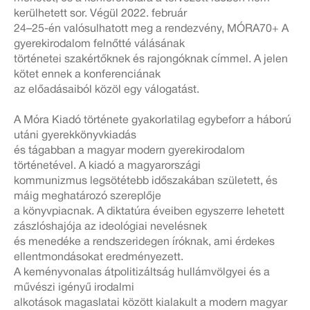
kerülhetett sor. Végül 2022. február
24–25-én valósulhatott meg a rendezvény, MÓRA70+ A
gyerekirodalom felnőtté válásának
történetei szakértőknek és rajongóknak címmel. A jelen
kötet ennek a konferenciának
az előadásaiból közöl egy válogatást.
A Móra Kiadó története gyakorlatilag egybeforr a háború
utáni gyerekkönyvkiadás
és tágabban a magyar modern gyerekirodalom
történetével. A kiadó a magyarországi
kommunizmus legsötétebb időszakában született, és
máig meghatározó szereplője
a könyvpiacnak. A diktatúra éveiben egyszerre lehetett
zászlóshajója az ideológiai nevelésnek
és menedéke a rendszeridegen íróknak, ami érdekes
ellentmondásokat eredményezett.
A keményvonalas átpolitizáltság hullámvölgyei és a
művészi igényű irodalmi
alkotások magaslatai között kialakult a modern magyar