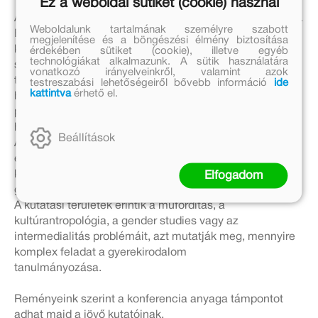
Ez a weboldal sütiket (cookie) használ
A tanulmányok tematikájukat tekintve igencsak sokfélék.
Weboldalunk tartalmának személyre szabott
Ez elsősorban annak
megjelenítése és a böngészési élmény biztosítása
köszönhető, hogy a konferencia meghirdetésében nem
érdekében sütiket (cookie), illetve egyéb
technológiákat alkalmazunk. A sütik használatára
szerepelt semmilyen szűkebb
vonatkozó irányelveinkről, valamint azok
tartalmi megkötés, az egyetlen megadott elvárás az volt,
testreszabási lehetőségeiről bővebb információ
ide
kattintva
érhető el.
hogy az előadásoknak valamilyen
ponton kapcsolódniuk kell a Móra Könyvkiadó több mint
hetvenéves történetéhez.
Beállítások
A szövegek tehát sokszínűek, mégis kirajzolódik belőlük
egy meglehetősen pontos
kép, és nem csupán a kiadó világáról, hanem magáról a
Elfogadom
gyerek- és ifjúsági irodalomról.
A kutatási területek érintik a műfordítás, a
kultúrantropológia, a gender studies vagy az
intermedialitás problémáit, azt mutatják meg, mennyire
komplex feladat a gyerekirodalom
tanulmányozása.
Reményeink szerint a konferencia anyaga támpontot
adhat majd a jövő kutatóinak,