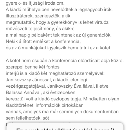
gyerek- és ifjúsági irodalom.
A kiadó műhelyeiben nevelődtek a legnagyobb írók,
illusztrátorok, szerkesztők, akik
megmutatták, hogy a gyerekkönyv is lehet virtuóz
művészeti teljesítmény, és akikre
a mai napig példaként tekintenek az új generációk.
Nekik állított emléket a konferencia,
és az ő munkájukat igyekszik bemutatni ez a kötet.
A kötet nem csupán a konferencia előadásait adja közre,
szerepel benne két fontos
interjú is a kiadó két meghatározó személyével:
Janikovszky Jánossal, a kiadó jelenlegi
vezérigazgatójával, Janikovszky Éva fiával, illetve
Balassa Annával, aki évtizedeken
keresztül volt a kiadó oszlopos tagja. Mindketten olyan
kiadótörténeti információk birtokában
vannak, amelyek ma már semmilyen dokumentumban
sem fellelhetőek, sőt
talán soha nem is jegyezte le őket senki.