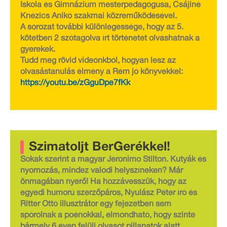
Iskola és Gimnázium mesterpedagógusa, Csájiné
Knézics Anikó szakmai közreműködésével.
A sorozat további különlegessége, hogy az 5.
kötetben 2 szótagolva írt történetet olvashatnak a
gyerekek.
Tudd meg rövid videónkból, hogyan lesz az
olvasástanulás élmény a Rém jó könyvekkel:
https://youtu.be/zGguDpe7fKk
Szimatoljt BerGerékkel!
Sokak szerint a magyar Jeronimo Stilton. Kutyák és
nyomozás, mindez valódi helyszíneken? Már
önmagában nyerő! Ha hozzávesszük, hogy az
egyedi humorú szerzőpáros, Nyulász Péter író és
Ritter Ottó illusztrátor egy fejezetben sem
spórolnak a poénokkal, elmondható, hogy szinte
bármely 6 éven felüli olvasót pillanatok alatt