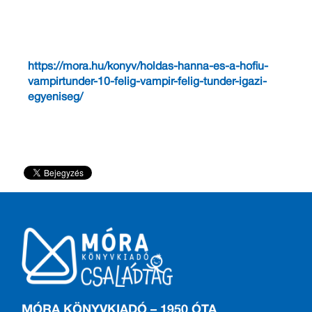
sikerélmény szinte garantált!
Ha pedig barátjául fogadta a vámpírtündért, 11
részen keresztül követheti!
Olvass bele a téli történetbe itt:
https://mora.hu/konyv/holdas-hanna-es-a-hofiu-
vampirtunder-10-felig-vampir-felig-tunder-igazi-
egyeniseg/
MÓRA KÖNYVKIADÓ – 1950 ÓTA