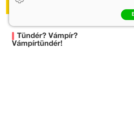
Tündér? Vámpír?
Vámpírtündér!
Holdas Hanna csupaszív lányzó. Anyukája tündér,
apukája vámpír, ő meg kicsit ez, kicsit az. Amellett,
hogy bűbájos és kedves, vág az esze és bizony a
csínytevésektől sem mindig marad távol. Olyan,
mint egy igazi kislány, aki az iskolában néha
galibába keveredik, de mindig igyekszik jól
megoldani a nehézségeket.
A szupercsillogó borító bármely 6 év feletti
kisiskolás lányzó szívét meglágyítja. Holdas Hanna
és szuper jó fej családja kalandjaiba örömmel
vetheti be magát akár egy kezdő olvasó is. A nagy
méretű betűk és széles sortávú szöveg mellett a
sok kép is segíti a gyors haladást így az olvasási