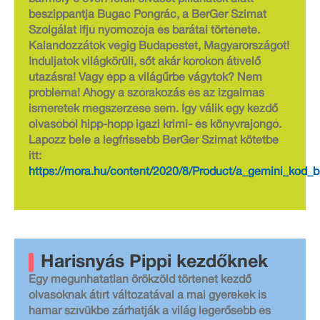
beszippantja Bugac Pongrác, a BerGer Szimat
Szolgálat ifjú nyomozója és barátai története.
Kalandozzátok végig Budapestet, Magyarországot!
Induljatok világkörüli, sőt akár korokon átívelő
utazásra! Vagy épp a világűrbe vágytok? Nem
probléma! Ahogy a szórakozás és az izgalmas
ismeretek megszerzése sem. Így válik egy kezdő
olvasóból hipp-hopp igazi krimi- és könyvrajongó.
Lapozz bele a legfrissebb BerGer Szimat kötetbe
itt:
https://mora.hu/content/2020/8/Product/a_gemini_kod_b
Harisnyás Pippi kezdőknek
Egy megunhatatlan örökzöld történet kezdő
olvasóknak átírt változatával a mai gyerekek is
hamar szívükbe zárhatják a világ legerősebb és