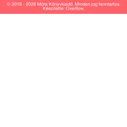
© 2018 - 2026 Móra Könyvkiadó.
Minden jog fenntartva.
Készítette: Overflow.