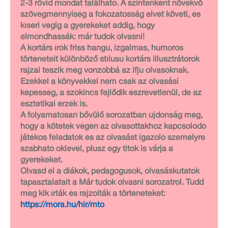
2-3 rövid mondat található. A szintenként növekvő
szövegmennyiség a fokozatosság elvét követi, és
kíséri végig a gyerekeket addig, hogy
elmondhassák: már tudok olvasni!
A kortárs írók friss hangú, izgalmas, humoros
történeteit különböző stílusú kortárs illusztrátorok
rajzai teszik még vonzóbbá az ifjú olvasóknak.
Ezekkel a könyvekkel nem csak az olvasási
képesség, a szókincs fejlődik észrevétlenül, de az
esztétikai érzék is.
A folyamatosan bővülő sorozatban újdonság még,
hogy a kötetek végén az olvasottakhoz kapcsolódó
játékos feladatok és az olvasást igazoló személyre
szabható oklevél, plusz egy titok is várja a
gyerekeket.
Olvasd el a diákok, pedagógusok, olvasáskutatók
tapasztalatait a Már tudok olvasni sorozatról. Tudd
meg kik írták és rajzolták a történeteket:
https://mora.hu/hir/mto