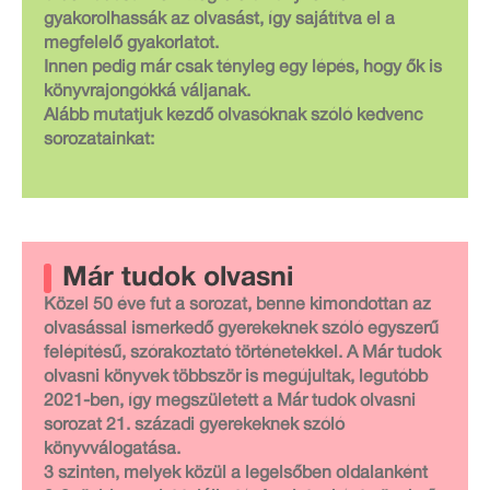
gyakorolhassák az olvasást, így sajátítva el a
megfelelő gyakorlatot.
Innen pedig már csak tényleg egy lépés, hogy ők is
könyvrajongókká váljanak.
Alább mutatjuk kezdő olvasóknak szóló kedvenc
sorozatainkat:
Már tudok olvasni
Közel 50 éve fut a sorozat, benne kimondottan az
olvasással ismerkedő gyerekeknek szóló egyszerű
felépítésű, szórakoztató történetekkel. A Már tudok
olvasni könyvek többször is megújultak, legutóbb
2021-ben, így megszületett a Már tudok olvasni
sorozat 21. századi gyerekeknek szóló
könyvválogatása.
3 szinten, melyek közül a legelsőben oldalanként