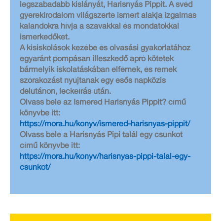
legszabadabb kislányát, Harisnyás Pippit. A svéd
gyerekirodalom világszerte ismert alakja izgalmas
kalandokra hívja a szavakkal és mondatokkal
ismerkedőket.
A kisiskolások kezébe és olvasási gyakorlatához
egyaránt pompásan illeszkedő apró kötetek
bármelyik iskolatáskában elférnek, és remek
szórakozást nyújtanak egy esős napközis
délutánon, leckeírás után.
Olvass bele az Ismered Harisnyás Pippit? című
könyvbe itt:
https://mora.hu/konyv/ismered-harisnyas-pippit/
Olvass bele a Harisnyás Pipi talál egy csunkot
című könyvbe itt:
https://mora.hu/konyv/harisnyas-pippi-talal-egy-
csunkot/