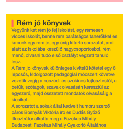
Rém jó könyvek
Vegyünk két rém jó fej iskolást, egy rémesen
vicces iskolát, benne rém barátságos tanerőkkel és
kapunk egy rém jó, egy évig kitartó sorozatot, ami
alatt az iskolába készülő nagycsoportosból, rém
menő, olvasni tudó első osztályt végzett tanuló
lesz.
A Rém jó könyvek különleges kivitelű kötetei egy 8
lépcsős, kidolgozott pedagógiai módszert követve
vezetik végig a beszéd- és szókincs fejlesztéstől, a
betűk, szótagok, szavak olvasásán keresztül az
egyszerű, majd összetett mondatok olvasásáig a
kicsiket.
A sorozatot a sokak által kedvelt humorú szerző
páros Bosnyák Viktória író és Dudás Győző
illusztrátor alkotta meg a Fazekas Mihály
Budapesti Fazekas Mihály Gyakorló Általános