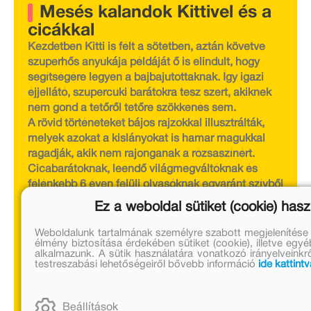
Mesés kalandok Kittivel és a
cicákkal
Kezdetben Kitti is félt a sötétben, aztán követve
szuperhős anyukája példáját ő is elindult, hogy
segítségére legyen a bajbajutottaknak. Így igazi
éjjellátó, szupercuki barátokra tesz szert, akiknek
nem gond a tetőről tetőre szökkenés sem.
A rövid történeteket bájos rajzokkal illusztrálták,
melyek azokat a kislányokat is hamar magukkal
ragadják, akik nem rajonganak a rózsaszínért.
Cicabarátoknak, leendő világmegváltóknak és
félénkebb 6 éven felüli olvasóknak egyaránt szívből
ajánljuk.
Ez a weboldal sütiket (cookie) hasz
Olvass bele a Kitti és a holdfény-mentőakció című
könyvbe itt:
Weboldalunk tartalmának személyre szabott megjelenítése
élmény biztosítása érdekében sütiket (cookie), illetve egy
https://mora.hu/konyv/kitti-es-a-holdfeny-
alkalmazunk. A sütik használatára vonatkozó irányelveinkrő
mentoakcio/
testreszabási lehetőségeiről bővebb információ
ide kattint
Olvass bele a Kitti és a tigriskincs című könyvbe itt:
https://mora.hu/konyv/https-mora-hu-content-
documents-kittialarckesz-pdf/
Beállítások