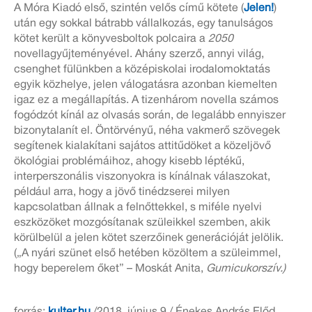
A Móra Kiadó első, szintén velős című kötete (
Jelen!
)
után egy sokkal bátrabb vállalkozás, egy tanulságos
kötet került a könyvesboltok polcaira a
2050
novellagyűjteményével. Ahány szerző, annyi világ,
csenghet fülünkben a középiskolai irodalomoktatás
egyik közhelye, jelen válogatásra azonban kiemelten
igaz ez a megállapítás. A tizenhárom novella számos
fogódzót kínál az olvasás során, de legalább ennyiszer
bizonytalanít el. Öntörvényű, néha vakmerő szövegek
segítenek kialakítani sajátos attitűdöket a közeljövő
ökológiai problémáihoz, ahogy kisebb léptékű,
interperszonális viszonyokra is kínálnak válaszokat,
például arra, hogy a jövő tinédzserei milyen
kapcsolatban állnak a felnőttekkel, s miféle nyelvi
eszközöket mozgósítanak szüleikkel szemben, akik
körülbelül a jelen kötet szerzőinek generációját jelölik.
(„A nyári szünet első hetében közöltem a szüleimmel,
hogy beperelem őket” – Moskát Anita,
Gumicukorszív.
)