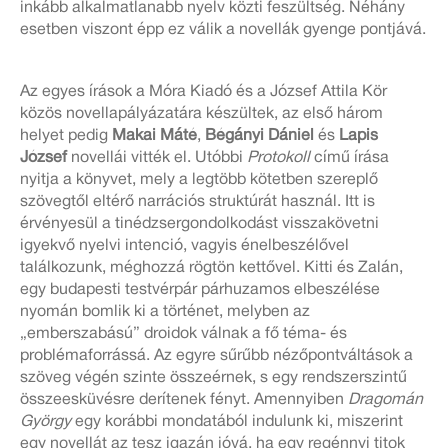
inkább alkalmatlanabb nyelv közti feszültség. Néhány
esetben viszont épp ez válik a novellák gyenge pontjává.
Az egyes írások a Móra Kiadó és a József Attila Kör
közös novellapályázatára készültek, az első három
helyet pedig
Makai Máté
,
Bégányi Dániel
és
Lapis
József
novellái vitték el. Utóbbi
Protokoll
című írása
nyitja a könyvet, mely a legtöbb kötetben szereplő
szövegtől eltérő narrációs struktúrát használ. Itt is
érvényesül a tinédzsergondolkodást visszakövetni
igyekvő nyelvi intenció, vagyis énelbeszélővel
találkozunk, méghozzá rögtön kettővel. Kitti és Zalán,
egy budapesti testvérpár párhuzamos elbeszélése
nyomán bomlik ki a történet, melyben az
„emberszabású” droidok válnak a fő téma- és
problémaforrássá. Az egyre sűrűbb nézőpontváltások a
szöveg végén szinte összeérnek, s egy rendszerszintű
összeesküvésre derítenek fényt. Amennyiben
Dragomán
G
yörgy
egy korábbi mondatából indulunk ki, miszerint
egy novellát az tesz igazán jóvá, ha egy regénnyi titok