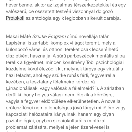
hever benne, akkor az izgalmas térszerkezetekkel és egy
valószerű, de összetett testvéri viszonnyal dolgozó
Protokoll
az antológia egyik legjobban sikerült darabja.
Makai Máté
Szürke Program
című novellája talán
Lapisénál is zártabb, komplex világot teremt, mely a
különböző városi és otthoni tereket csak lecserélhető
díszletként használja. A sűrű párbeszédek mentális síkra
terelik a figyelmet, minden körülmény Tobi pszichológiai
küzdelme körül éleződik ki, melynek tárgya egy virtuális
házi feladat, ahol egy szürke ruhás férfi, fegyverrel a
kezében, a tesztalany félelmeire kérdez rá
(„irracionálisak, vagy valósak a félelmeid?”). A zárlatban
derül ki, hogy helyes válasz nem létezik a kérdésre,
vagyis a fegyver eldördülése elkerülhetetlen. A novella
erőfeszítései nem a lehetséges jövő tárgyi miliőjére vagy
kapcsolati hálózataira irányulnak, hanem egy olyan
pszichológiai, egyben szociokulturális mintázat
problematizálására, mellyel a jelen tizenévesei is