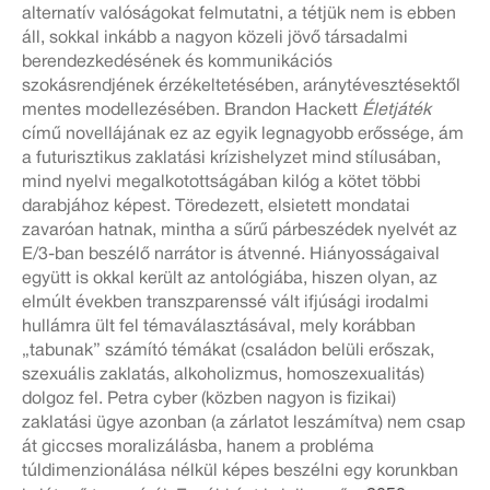
alternatív valóságokat felmutatni, a tétjük nem is ebben
áll, sokkal inkább a nagyon közeli jövő társadalmi
berendezkedésének és kommunikációs
szokásrendjének érzékeltetésében, aránytévesztésektől
mentes modellezésében. Brandon Hackett
Életjáték
című novellájának ez az egyik legnagyobb erőssége, ám
a futurisztikus zaklatási krízishelyzet mind stílusában,
mind nyelvi megalkotottságában kilóg a kötet többi
darabjához képest. Töredezett, elsietett mondatai
zavaróan hatnak, mintha a sűrű párbeszédek nyelvét az
E/3-ban beszélő narrátor is átvenné. Hiányosságaival
együtt is okkal került az antológiába, hiszen olyan, az
elmúlt években transzparenssé vált ifjúsági irodalmi
hullámra ült fel témaválasztásával, mely korábban
„tabunak” számító témákat (családon belüli erőszak,
szexuális zaklatás, alkoholizmus, homoszexualitás)
dolgoz fel. Petra cyber (közben nagyon is fizikai)
zaklatási ügye azonban (a zárlatot leszámítva) nem csap
át giccses moralizálásba, hanem a probléma
túldimenzionálása nélkül képes beszélni egy korunkban