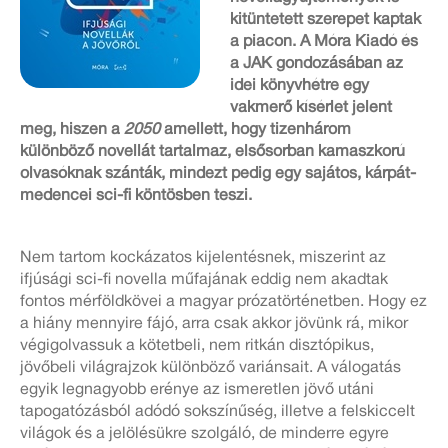
kitüntetett szerepet kaptak
a piacon. A Móra Kiadó és
a JAK gondozásában az
idei könyvhétre egy
vakmerő kísérlet jelent
meg, hiszen a
2050
amellett, hogy tizenhárom
különböző novellát tartalmaz, elsősorban kamaszkorú
olvasóknak szánták, mindezt pedig egy sajátos, kárpát-
medencei sci-fi köntösben teszi.
Nem tartom kockázatos kijelentésnek, miszerint az
ifjúsági sci-fi novella műfajának eddig nem akadtak
fontos mérföldkövei a magyar prózatörténetben. Hogy ez
a hiány mennyire fájó, arra csak akkor jövünk rá, mikor
végigolvassuk a kötetbeli, nem ritkán disztópikus,
jövőbeli világrajzok különböző variánsait. A válogatás
egyik legnagyobb erénye az ismeretlen jövő utáni
tapogatózásból adódó sokszínűség, illetve a felskiccelt
világok és a jelölésükre szolgáló, de minderre egyre