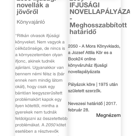
novellák a
IFJÚSÁGI
jövőről
NOVELLAPÁLYÁZAT
-
Könyvajánló
Meghosszabbított
határidő
"Ritkán olvasok ifjúsági
könyveket. Nem vagyok a
2050 - A Móra Könyvkiadó,
célközönsége, de nincs is
a József Attila Kör és a
a környezetemben olyan
Book24 online
ifjonc, akinek tudnék
könyváruház ifjúsági
ajánlani. Ugyanakkor van
novellapályázata
bennem némi félsz is (bár
ennek nem mindig látom
Pályázók köre | 1975 után
okát), hogy csak egy
született szerzők.
bántóan leegyszerűsített
problémakört kapok egy
Nevezési határidő | 2017.
ilyen kötettől, mintha a
február 28.
gyerekek nem tudnák
Megnézem
feldolgozni az összetettebb
problémákat. A
2050
kötet
esetében a résztvevők