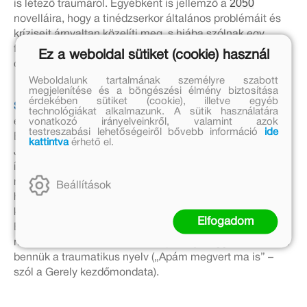
2050
is létező traumáról. Egyébként is jellemző a
novelláira, hogy a tinédzserkor általános problémáit és
kríziseit árnyaltan közelíti meg, s hiába szólnak egy
felnőttkor előtt álló generációnak, nélkülözik a kínzó
Ez a weboldal sütiket (cookie) használ
didaktikusságot.
Weboldalunk tartalmának személyre szabott
megjelenítése és a böngészési élmény biztosítása
érdekében sütiket (cookie), illetve egyéb
Sirokai Mátyás
a beérkezett pályaműveken kívül öt
technológiákat alkalmazunk. A sütik használatára
vonatkozó irányelveinkről, valamint azok
egyéb novellát is beválogatott a kötetbe, a már említett
testreszabási lehetőségeiről bővebb információ
ide
Brandon Hackett-szöveg mellett Moskát Anita,
Lackfi
kattintva
érhető el.
János
,
Szőllősi Mátyás
és Totth Benedek hasonló profilú
írásait. Utóbbi két szerző
Gerely
, illetve
Átkelés
című
novellája lóg ki leginkább az antológia szövegvilágából,
Beállítások
hiszen eleve egy-egy, tavaly megjelent, teljesen más
koncepciójú prózakötetben kaptak helyet.
Elfogadom
Beazonosíthatatlan terekben és időben játszódik
mindkét történet, erősen disztópikus jelleggel, s dominál
bennük a traumatikus nyelv („Apám megvert ma is” –
szól a
Gerely
kezdőmondata).