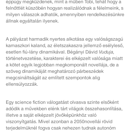
éppúgy megküzdenek, mint a műben Tobi, tehát hogy a
felnőttlét küszöbén hogyan realizálódnak a félelmeink, s
milyen válaszok adhatók, amennyiben rendelkezésünkre
állnak egyáltalán ilyenek.
A pályázat harmadik nyertes alkotása egy valóságszagú
kamaszkori kaland, az életszakaszra jellemző esélyleső,
esetlen fiú-lány dinamikával. Bégányi Dávid
Vudu
ja
,
történetvezetése, karakterei és elképzelt valósága miatt
a kötet egyik legjobban megkomponált novellája, de a
szöveg dinamikáját meghatározó párbeszédek
megcsináltságát az említett szempontok alig
ellensúlyozzák.
Egy science fiction válogatást olvasva szinte elsőként
adódik a művekben elénk tárt világok összehasonlítása,
illetve a saját elképzelt jövőképünkhöz való
viszonyítgatás. Mivel azonban a
2050
novellái rövid
terjedelmüknél fogva csak nehezen tudnak autonóm