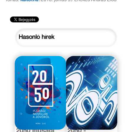
forrás:
kulter.hu
/2018. június 9./
Énekes András Előd
Hasonló hírek
2020. május 22.
2017. február 21.
2050 Ifjúsági
2050 -