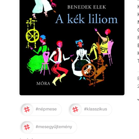
#népmese
#klasszikus
#mesegyűjtemény