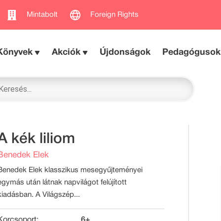
Mintabolt
Foreign Rights
Könyvek
Akciók
Újdonságok
Pedagógusok
A kék liliom
Benedek Elek
Benedek Elek klasszikus mesegyűjteményei
egymás után látnak napvilágot felújított
kiadásban. A Világszép...
Korcsoport:
6+