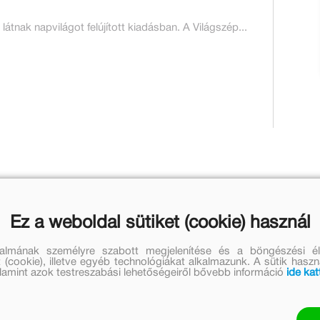
nak napvilágot felújított kiadásban. A Világszép...
Ez a weboldal sütiket (cookie) használ
talmának személyre szabott megjelenítése és a böngészési él
 (cookie), illetve egyéb technológiákat alkalmazunk. A sütik hasz
valamint azok testreszabási lehetőségeiről bővebb információ
ide kat
k