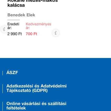
Rókáné mézes-mákos
kalácsa
Benedek Elek
Eredeti
Kedvezményes
ár:
ár:
2 990 Ft
700 Ft
ÁSZF
Adatkezelési és Adatvédelmi
Tájékoztató (GDPR)
Online vásárlási és szállítási
feltételek