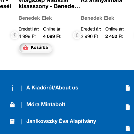
fi -
Világszép Nádszál
Az aranyalmafa
eséi
kisasszony - Benedek
Elek meséi
Benedek Elek
Benedek Elek
Eredeti ár:
Online ár:
Eredeti ár:
Online ár:
4 999 Ft
4 099 Ft
2 990 Ft
2 452 Ft
Kosárba
A Kiadóról/About us
Móra Mintabolt
Janikovszky Éva Alapítvány