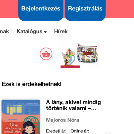
Bejelentkezés
Regisztrálás
nak
Katalógus
Hírek
Ezek is érdekelhetnek!
A lány, akivel mindig
történik valami –
Janikovszky Éva
Majoros Nóra
Eredeti ár:
Online ár: