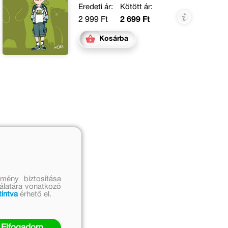
Eredeti ár:
Kötött ár:
2 999 Ft
2 699 Ft
Kosárba
mény biztosítása
nálatára vonatkozó
tintva
érhető el.
Elfogadom