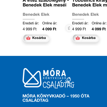
A vitéz szabólegény -
Többsincs király
Benedek Elek meséi
Benedek Elek m
Benedek Elek
Benedek Elek
Eredeti ár:
Online ár:
Eredeti ár:
Online ár:
4 999 Ft
4 099 Ft
4 999 Ft
4 099 Ft
Kosárba
Kosárba
MÓRA KÖNYVKIADÓ – 1950 ÓTA
CSALÁDTAG