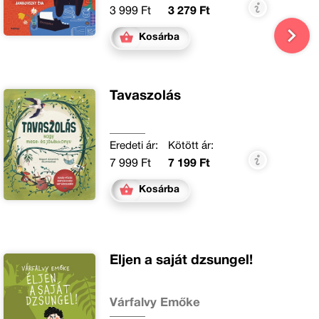
3 999 Ft
3 279 Ft
Kosárba
Tavaszolás
Eredeti ár:
Kötött ár:
7 999 Ft
7 199 Ft
Kosárba
Éljen a saját dzsungel!
Várfalvy Emőke