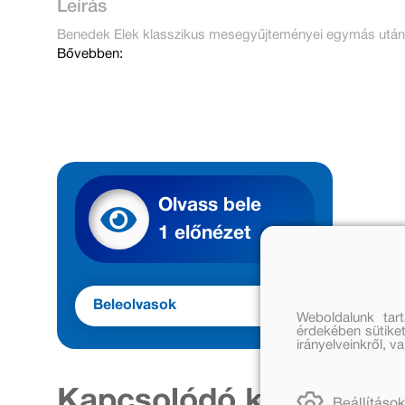
Leírás
Benedek Elek klasszikus mesegyűjteményei egymás után lát
Bővebben:
Olvass bele
1 előnézet
Beleolvasok
Weboldalunk tar
érdekében sütiket
irányelveinkről, 
Kapcsolódó kiadványo
Beállítások