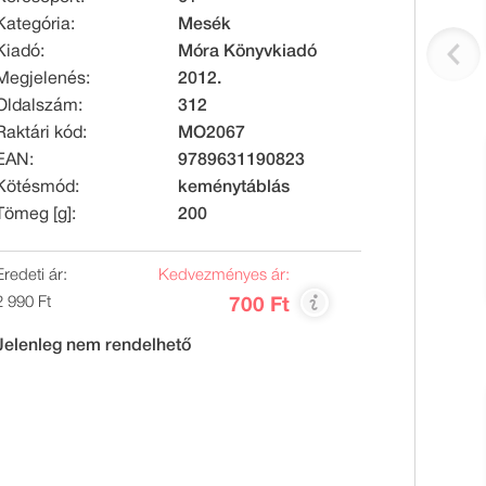
Kategória:
Mesék
Kiadó:
Móra Könyvkiadó
Megjelenés:
2012.
Oldalszám:
312
Raktári kód:
MO2067
EAN:
9789631190823
Kötésmód:
keménytáblás
Tömeg [g]:
200
Eredeti ár:
Kedvezményes ár:
2 990 Ft
700 Ft
Jelenleg nem rendelhető