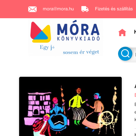
mora@mora.hu
Fizetés és szállítás