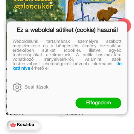
Ez a weboldal sütiket (cookie) használ
Weboldalunk tartalmának személyre szabott
megjelenítése és a böngészési élmény biztosítása
érdekében sütiket (cookie), illetve egyéb
technológiákat alkalmazunk. A sütik használatára
vonatkozó irányelveinkről, valamint azok
testreszabási lehetőségeiről bővebb információ
ide
kattintva
érhető el.
Az elveszett szaloncukor
Kapibarák szökésben
Keresztesi József
Matthäus Bär
Beállítások
Eredeti ár:
Eredeti ár:
4 499 Ft
4 999 Ft
Elfogadom
Kötött ár:
Kötött ár:
4 049 Ft
4 499 Ft
Kosárba