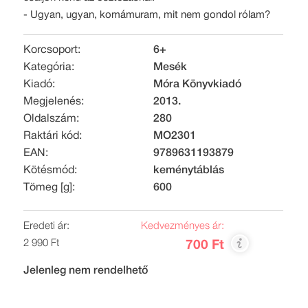
- Ugyan, ugyan, komámuram, mit nem gondol rólam?
Korcsoport:
6+
Kategória:
Mesék
Kiadó:
Móra Könyvkiadó
Megjelenés:
2013.
Oldalszám:
280
Raktári kód:
MO2301
EAN:
9789631193879
Kötésmód:
keménytáblás
Tömeg [g]:
600
Eredeti ár:
Kedvezményes ár:
2 990 Ft
700 Ft
Jelenleg nem rendelhető