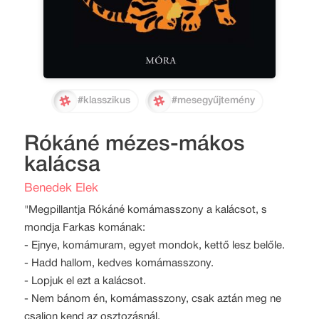
#klasszikus
#mesegyűjtemény
Rókáné mézes-mákos
kalácsa
Benedek Elek
"Megpillantja Rókáné komámasszony a kalácsot, s
mondja Farkas komának:
- Ejnye, komámuram, egyet mondok, kettő lesz belőle.
- Hadd hallom, kedves komámasszony.
- Lopjuk el ezt a kalácsot.
- Nem bánom én, komámasszony, csak aztán meg ne
csaljon kend az osztozásnál.