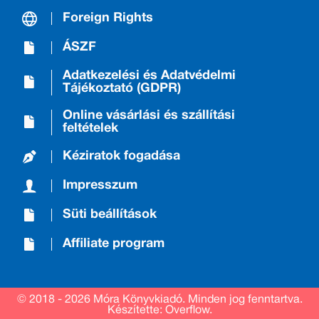
Foreign Rights
ÁSZF
Adatkezelési és Adatvédelmi
Tájékoztató (GDPR)
Online vásárlási és szállítási
feltételek
Kéziratok fogadása
Impresszum
Süti beállítások
Affiliate program
© 2018 - 2026 Móra Könyvkiadó.
Minden jog fenntartva.
Készítette: Overflow.