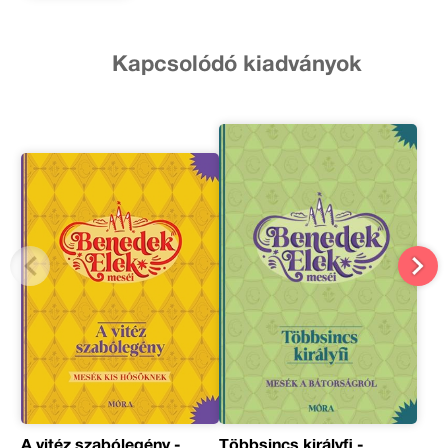
Kapcsolódó kiadványok
A vitéz szabólegény -
Többsincs királyfi -