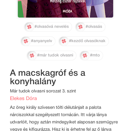
#olvasóvá nevelés
#olvasás
#anyanyelv
#kezdő olvasóknak
#már tudok olvasni
#mto
A macskagróf és a
konyhalány
Már tudok olvasni sorozat 3. szint
Elekes Dóra
Az öreg király szívesen tölti délutánjait a palota
nárciszokkal szegélyezett tornácán. Itt várja lánya
udvarlóit, hogy aztán mindegyiket alaposan szemügyre
vegye és kifigurázza. Hisz ki is érhetne fel az ő lánya