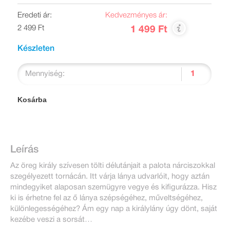
Eredeti ár:
Kedvezményes ár:
2 499 Ft
1 499 Ft
Készleten
Mennyiség:
Kosárba
Leírás
Az öreg király szívesen tölti délutánjait a palota nárciszokkal
szegélyezett tornácán. Itt várja lánya udvarlóit, hogy aztán
mindegyiket alaposan szemügyre vegye és kifigurázza. Hisz
ki is érhetne fel az ő lánya szépségéhez, műveltségéhez,
különlegességéhez? Ám egy nap a királylány úgy dönt, saját
kezébe veszi a sorsát…