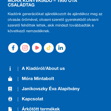
MÓRA KÖNYVKIADÓ – 1950 ÓTA
CSALÁDTAG
Kiadónk generációkat ajándékozott és ajándékoz meg az
olvasás örömével, olvasni szerető gyerekekből olvasni
szerető felnőttek lettek, akik mindezt továbbadták a
következő nemzedéknek.
A Kiadóról/About us
Móra Mintabolt
Janikovszky Éva Alapítvány
Kapcsolat
Árkötött termékek