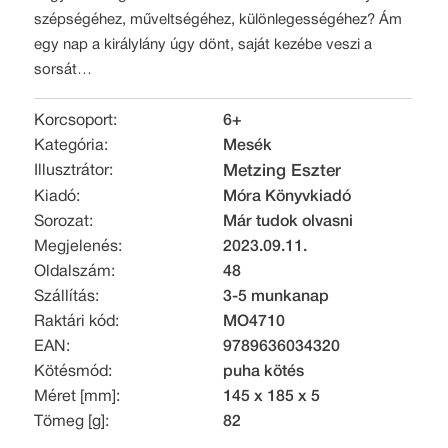
szépségéhez, műveltségéhez, különlegességéhez? Ám
egy nap a királylány úgy dönt, saját kezébe veszi a
sorsát…
Korcsoport:
6+
Kategória:
Mesék
Illusztrátor:
Metzing Eszter
Kiadó:
Móra Könyvkiadó
Sorozat:
Már tudok olvasni
Megjelenés:
2023.09.11.
Oldalszám:
48
Szállítás:
3-5 munkanap
Raktári kód:
MO4710
EAN:
9789636034320
Kötésmód:
puha kötés
Méret [mm]:
145 x 185 x 5
Tömeg [g]:
82