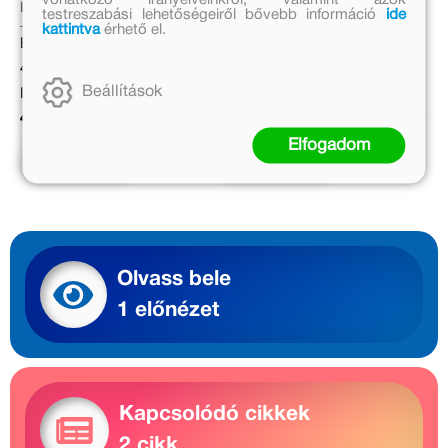
Keresztesi József
Michael Engler
testreszabási lehetőségeiről bővebb információ
ide
kattintva
érhető el.
Eredeti ár:
Eredeti ár:
4 499 Ft
4 999 Ft
Beállítások
Kötött ár:
Online ár:
4 049 Ft
4 099 Ft
Elfogadom
Kosárba
Kosárba
Olvass bele
1 előnézet
Kapcsolódó cikkek
2 cikk