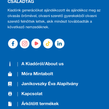
CSALÁDTAG
Kiadónk generációkat ajándékozott és ajándékoz meg az
olvasás örömével, olvasni szerető gyerekekből olvasni
szerető felnőttek lettek, akik mindezt továbbadták a
következő nemzedéknek.
A Kiadóról/About us
Móra Mintabolt
Janikovszky Éva Alapítvány
Kapcsolat
Árkötött termékek