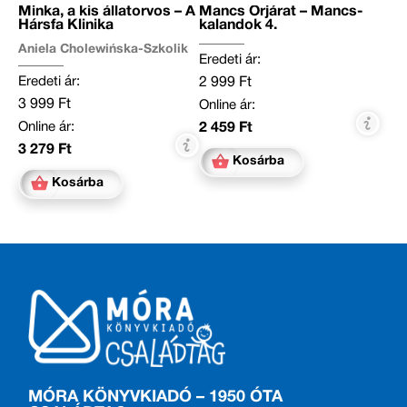
Minka, a kis állatorvos – A
Mancs Őrjárat – Mancs-
Hársfa Klinika
kalandok 4.
Aniela Cholewińska-Szkolik
Eredeti ár:
Eredeti ár:
2 999 Ft
3 999 Ft
Online ár:
Online ár:
2 459 Ft
3 279 Ft
Kosárba
Kosárba
MÓRA KÖNYVKIADÓ – 1950 ÓTA