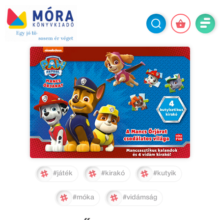
#játék
#kirakó
#kutyik
#móka
#vidámság