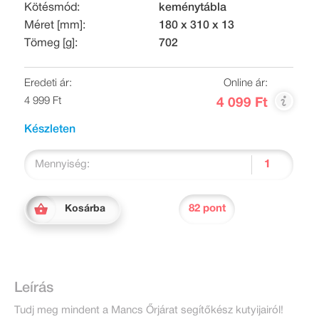
Kötésmód:
keménytábla
Méret [mm]:
180 x 310 x 13
Tömeg [g]:
702
Eredeti ár:
Online ár:
4 999 Ft
4 099 Ft
Készleten
Mennyiség:
82 pont
Kosárba
Leírás
Tudj meg mindent a Mancs Őrjárat segítőkész kutyijairól!