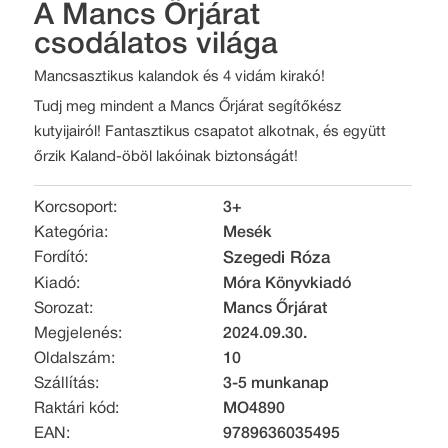
A Mancs Őrjárat
csodálatos világa
Mancsasztikus kalandok és 4 vidám kirakó!
Tudj meg mindent a Mancs Őrjárat segítőkész
kutyijairól! Fantasztikus csapatot alkotnak, és együtt
őrzik Kaland-öböl lakóinak biztonságát!
Korcsoport:
3+
Kategória:
Mesék
Fordító:
Szegedi Róza
Kiadó:
Móra Könyvkiadó
Sorozat:
Mancs Őrjárat
Megjelenés:
2024.09.30.
Oldalszám:
10
Szállítás:
3-5 munkanap
Raktári kód:
MO4890
EAN:
9789636035495