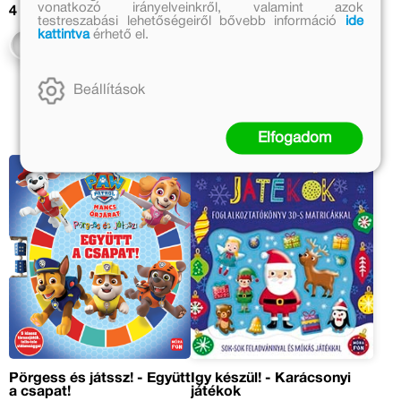
vonatkozó irányelveinkről, valamint azok
4 099 Ft
3 689 Ft
testreszabási lehetőségeiről bővebb információ
ide
kattintva
érhető el.
Kosárba
Kosárba
Beállítások
Elfogadom
Pörgess és játssz! - Együtt
Így készül! - Karácsonyi
a csapat!
játékok