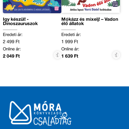
Így készül! -
Mókázz és mixelj! – Vadon
Dinoszauruszok
élő állatok
Eredeti ár:
Eredeti ár:
2 499 Ft
1 999 Ft
Online ár:
Online ár:
2 049 Ft
1 639 Ft