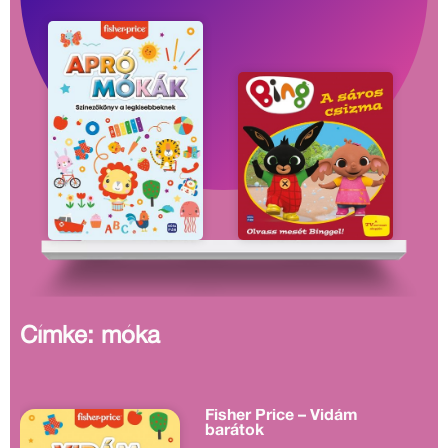
Címke: móka
Fisher Price – Vidám
barátok